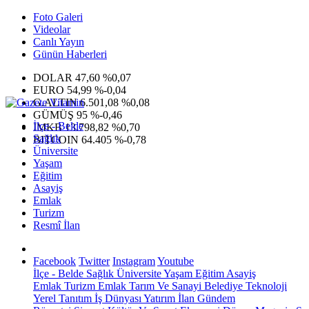
Foto Galeri
Videolar
Canlı Yayın
Günün Haberleri
DOLAR
47,60
%0,07
EURO
54,99
%-0,04
G.ALTIN
6.501,08
%0,08
GÜMÜŞ
95
%-0,46
İlçe - Belde
IMKB
13.798,82
%0,70
Sağlık
BITCOIN
64.405
%-0,78
Üniversite
Yaşam
Eğitim
Asayiş
Emlak
Turizm
Resmî İlan
Facebook
Twitter
Instagram
Youtube
İlçe - Belde
Sağlık
Üniversite
Yaşam
Eğitim
Asayiş
Emlak
Turizm
Emlak
Tarım Ve Sanayi
Belediye
Teknoloji
Yerel
Tanıtım
İş Dünyası
Yatırım
İlan
Gündem