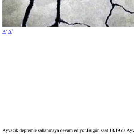
-
+
A
A
Ayvacık depremle sallanmaya devam ediyor.Bugün saat 18.19 da Ayvac