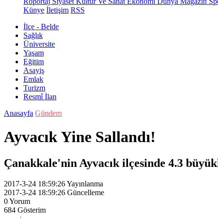
Röportaj
Siyaset
Kültür Ve Sanat
Ekonomi
Dünya
Magazin
Sp
Künye
İletişim
RSS
İlçe - Belde
Sağlık
Üniversite
Yaşam
Eğitim
Asayiş
Emlak
Turizm
Resmî İlan
Anasayfa
Gündem
Ayvacık Yine Sallandı!
Çanakkale'nin Ayvacık ilçesinde 4.3 büyü
2017-3-24 18:59:26
Yayınlanma
2017-3-24 18:59:26
Güncelleme
0
Yorum
684
Gösterim