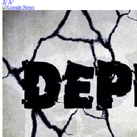
-
+
A
A