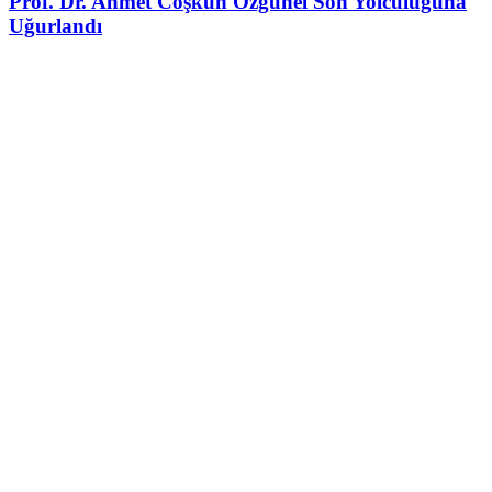
Prof. Dr. Ahmet Coşkun Özgünel Son Yolculuğuna
Uğurlandı