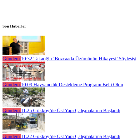
Son Haberler
Gündem
10:32
Takaoğlu ‘Bozcaada Üzümünün Hikayesi’ Söyleşişi
Gündem
10:09
Hayvancılık Destekleme Programı Belli Oldu
Gündem
11:25
Gökköy’de Üst Yapı Çalışmalarına Başlandı
Gündem
11:22
Gökköy’de Üst Yapı Çalışmalarına Başlandı