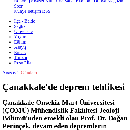
Röportaj
Siyaset
Kültür Ve Sanat
Ekonomi
Dünya
Magazin
Spor
Künye
İletişim
RSS
İlçe - Belde
Sağlık
Üniversite
Yaşam
Eğitim
Asayiş
Emlak
Turizm
Resmî İlan
Anasayfa
Gündem
Çanakkale'de deprem tehlikesi
Çanakkale Onsekiz Mart Üniversitesi
(ÇOMÜ) Mühendislik Fakültesi Jeoloji
Bölümü'nden emekli olan Prof. Dr. Doğan
Perinçek, devam eden depremlerin