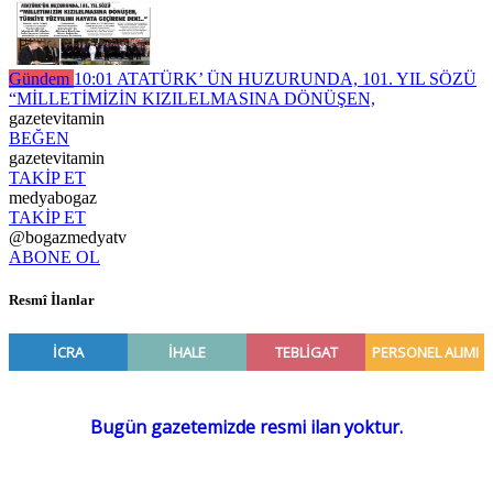
Gündem
10:01
ATATÜRK’ ÜN HUZURUNDA, 101. YIL SÖZÜ
“MİLLETİMİZİN KIZILELMASINA DÖNÜŞEN,
gazetevitamin
BEĞEN
gazetevitamin
TAKİP ET
medyabogaz
TAKİP ET
@bogazmedyatv
ABONE OL
Resmî İlanlar