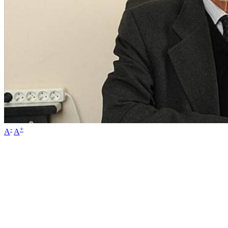
-
+
A
A