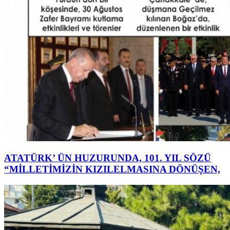
ATATÜRK’ ÜN HUZURUNDA, 101. YIL SÖZÜ
“MİLLETİMİZİN KIZILELMASINA DÖNÜŞEN,