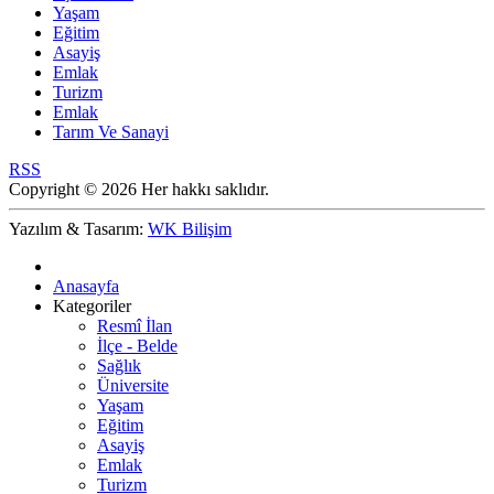
Yaşam
Eğitim
Asayiş
Emlak
Turizm
Emlak
Tarım Ve Sanayi
RSS
Copyright © 2026 Her hakkı saklıdır.
Yazılım & Tasarım:
WK Bilişim
Anasayfa
Kategoriler
Resmî İlan
İlçe - Belde
Sağlık
Üniversite
Yaşam
Eğitim
Asayiş
Emlak
Turizm