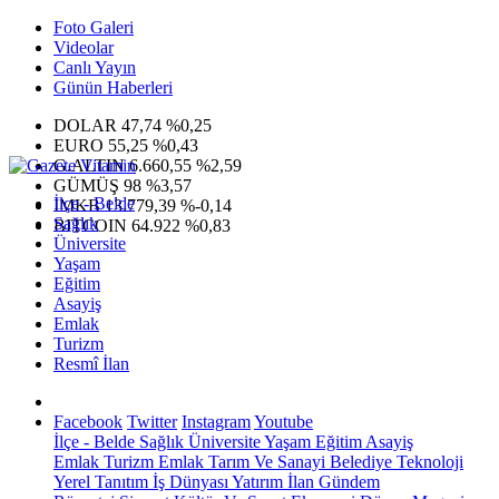
Foto Galeri
Videolar
Canlı Yayın
Günün Haberleri
DOLAR
47,74
%0,25
EURO
55,25
%0,43
G.ALTIN
6.660,55
%2,59
GÜMÜŞ
98
%3,57
İlçe - Belde
IMKB
13.779,39
%-0,14
Sağlık
BITCOIN
64.922
%0,83
Üniversite
Yaşam
Eğitim
Asayiş
Emlak
Turizm
Resmî İlan
Facebook
Twitter
Instagram
Youtube
İlçe - Belde
Sağlık
Üniversite
Yaşam
Eğitim
Asayiş
Emlak
Turizm
Emlak
Tarım Ve Sanayi
Belediye
Teknoloji
Yerel
Tanıtım
İş Dünyası
Yatırım
İlan
Gündem