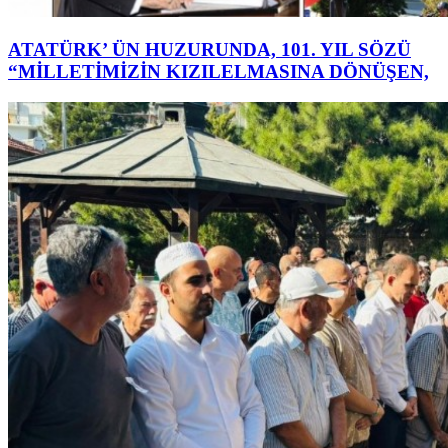
ATATÜRK’ ÜN HUZURUNDA, 101. YIL SÖZÜ
“MİLLETİMİZİN KIZILELMASINA DÖNÜŞEN,