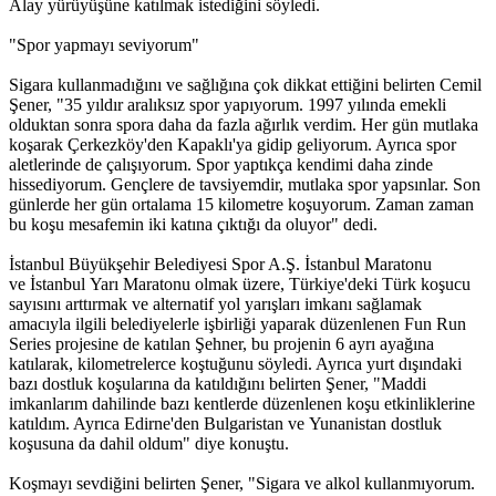
Alay yürüyüşüne katılmak istediğini söyledi.
"Spor yapmayı seviyorum"
Sigara kullanmadığını ve sağlığına çok dikkat ettiğini belirten Cemil
Şener, "35 yıldır aralıksız spor yapıyorum. 1997 yılında emekli
olduktan sonra spora daha da fazla ağırlık verdim. Her gün mutlaka
koşarak Çerkezköy'den Kapaklı'ya gidip geliyorum. Ayrıca spor
aletlerinde de çalışıyorum. Spor yaptıkça kendimi daha zinde
hissediyorum. Gençlere de tavsiyemdir, mutlaka spor yapsınlar. Son
günlerde her gün ortalama 15 kilometre koşuyorum. Zaman zaman
bu koşu mesafemin iki katına çıktığı da oluyor" dedi.
İstanbul Büyükşehir Belediyesi Spor A.Ş. İstanbul Maratonu
ve İstanbul Yarı Maratonu olmak üzere, Türkiye'deki Türk koşucu
sayısını arttırmak ve alternatif yol yarışları imkanı sağlamak
amacıyla ilgili belediyelerle işbirliği yaparak düzenlenen Fun Run
Series projesine de katılan Şehner, bu projenin 6 ayrı ayağına
katılarak, kilometrelerce koştuğunu söyledi. Ayrıca yurt dışındaki
bazı dostluk koşularına da katıldığını belirten Şener, "Maddi
imkanlarım dahilinde bazı kentlerde düzenlenen koşu etkinliklerine
katıldım. Ayrıca Edirne'den Bulgaristan ve Yunanistan dostluk
koşusuna da dahil oldum" diye konuştu.
Koşmayı sevdiğini belirten Şener, "Sigara ve alkol kullanmıyorum.