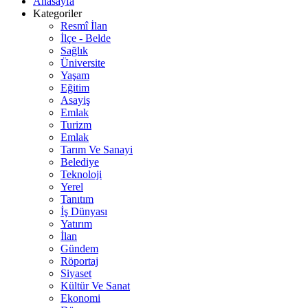
Anasayfa
Kategoriler
Resmî İlan
İlçe - Belde
Sağlık
Üniversite
Yaşam
Eğitim
Asayiş
Emlak
Turizm
Emlak
Tarım Ve Sanayi
Belediye
Teknoloji
Yerel
Tanıtım
İş Dünyası
Yatırım
İlan
Gündem
Röportaj
Siyaset
Kültür Ve Sanat
Ekonomi