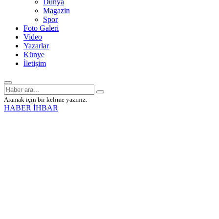
Dünya
Magazin
Spor
Foto Galeri
Video
Yazarlar
Künye
İletişim
Aramak için bir kelime yazınız.
HABER İHBAR