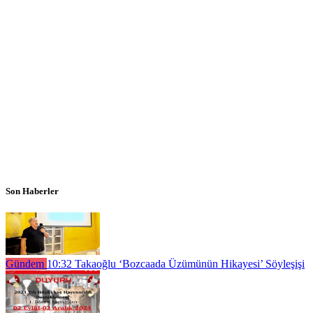
Son Haberler
Gündem
10:32
Takaoğlu ‘Bozcaada Üzümünün Hikayesi’ Söyleşişi