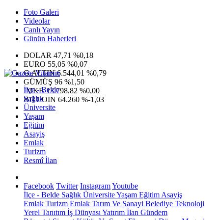
Foto Galeri
Videolar
Canlı Yayın
Günün Haberleri
DOLAR
47,71
%0,18
EURO
55,05
%0,07
G.ALTIN
6.544,01
%0,79
GÜMÜŞ
96
%1,50
İlçe - Belde
IMKB
13.798,82
%0,00
Sağlık
BITCOIN
64.260
%-1,03
Üniversite
Yaşam
Eğitim
Asayiş
Emlak
Turizm
Resmî İlan
Facebook
Twitter
Instagram
Youtube
İlçe - Belde
Sağlık
Üniversite
Yaşam
Eğitim
Asayiş
Emlak
Turizm
Emlak
Tarım Ve Sanayi
Belediye
Teknoloji
Yerel
Tanıtım
İş Dünyası
Yatırım
İlan
Gündem