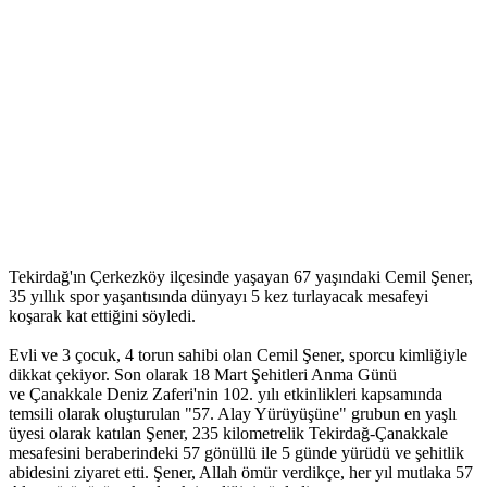
Tekirdağ'ın Çerkezköy ilçesinde yaşayan 67 yaşındaki Cemil Şener,
35 yıllık spor yaşantısında dünyayı 5 kez turlayacak mesafeyi
koşarak kat ettiğini söyledi.
Evli ve 3 çocuk, 4 torun sahibi olan Cemil Şener, sporcu kimliğiyle
dikkat çekiyor. Son olarak 18 Mart Şehitleri Anma Günü
ve Çanakkale Deniz Zaferi'nin 102. yılı etkinlikleri kapsamında
temsili olarak oluşturulan "57. Alay Yürüyüşüne" grubun en yaşlı
üyesi olarak katılan Şener, 235 kilometrelik Tekirdağ-Çanakkale
mesafesini beraberindeki 57 gönüllü ile 5 günde yürüdü ve şehitlik
abidesini ziyaret etti. Şener, Allah ömür verdikçe, her yıl mutlaka 57