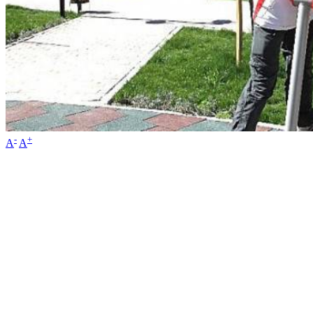
-
+
A
A