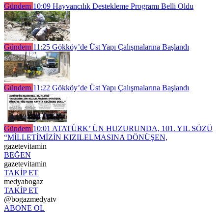
Gündem
10:09
Hayvancılık Destekleme Programı Belli Oldu
Gündem
11:25
Gökköy’de Üst Yapı Çalışmalarına Başlandı
Gündem
11:22
Gökköy’de Üst Yapı Çalışmalarına Başlandı
Gündem
10:01
ATATÜRK’ ÜN HUZURUNDA, 101. YIL SÖZÜ
“MİLLETİMİZİN KIZILELMASINA DÖNÜŞEN,
gazetevitamin
BEĞEN
gazetevitamin
TAKİP ET
medyabogaz
TAKİP ET
@bogazmedyatv
ABONE OL