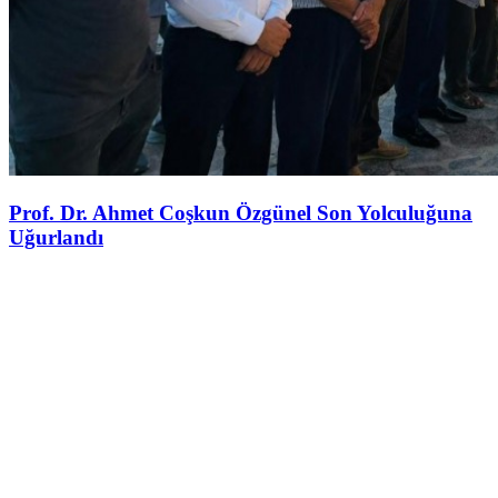
Prof. Dr. Ahmet Coşkun Özgünel Son Yolculuğuna
Uğurlandı