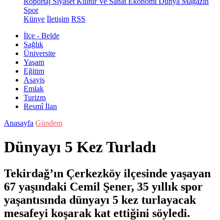
Röportaj
Siyaset
Kültür Ve Sanat
Ekonomi
Dünya
Magazin
Spor
Künye
İletişim
RSS
İlçe - Belde
Sağlık
Üniversite
Yaşam
Eğitim
Asayiş
Emlak
Turizm
Resmî İlan
Anasayfa
Gündem
Dünyayı 5 Kez Turladı
Tekirdağ’ın Çerkezköy ilçesinde yaşayan
67 yaşındaki Cemil Şener, 35 yıllık spor
yaşantısında dünyayı 5 kez turlayacak
mesafeyi koşarak kat ettiğini söyledi.