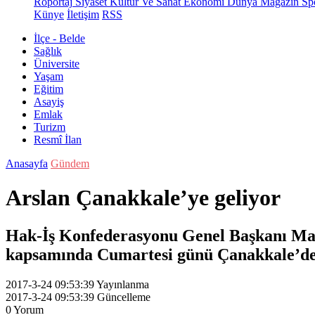
Röportaj
Siyaset
Kültür Ve Sanat
Ekonomi
Dünya
Magazin
Sp
Künye
İletişim
RSS
İlçe - Belde
Sağlık
Üniversite
Yaşam
Eğitim
Asayiş
Emlak
Turizm
Resmî İlan
Anasayfa
Gündem
Arslan Çanakkale’ye geliyor
Hak-İş Konfederasyonu Genel Başkanı Mah
kapsamında Cumartesi günü Çanakkale’de 
2017-3-24 09:53:39
Yayınlanma
2017-3-24 09:53:39
Güncelleme
0
Yorum