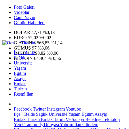
Foto Galeri
Videolar
Canlı Yayın
Günün Haberleri
DOLAR
47,71
%0,18
EURO
55,02
%0,02
G.ALTIN
6.566,85
%1,14
GÜMÜŞ
97
%3,06
İlçe - Belde
IMKB
13.798,82
%0,00
Sağlık
BITCOIN
64.464
%-0,56
Üniversite
Yaşam
Eğitim
Asayiş
Emlak
Turizm
Resmî İlan
Facebook
Twitter
Instagram
Youtube
İlçe - Belde
Sağlık
Üniversite
Yaşam
Eğitim
Asayiş
Emlak
Turizm
Emlak
Tarım Ve Sanayi
Belediye
Teknoloji
Yerel
Tanıtım
İş Dünyası
Yatırım
İlan
Gündem