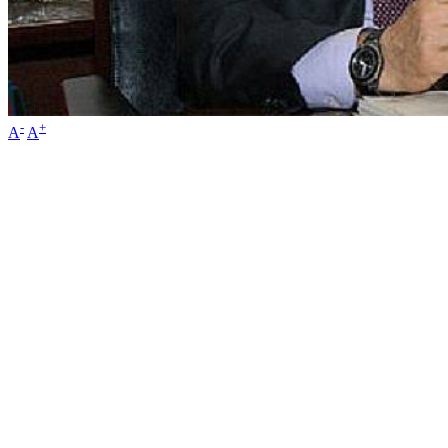
-
+
A
A