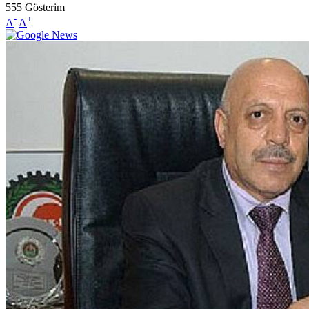
555
Gösterim
-
+
A
A