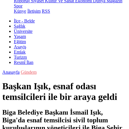
Röportaj
Siyaset
Kültür Ve Sanat
Ekonomi
Dünya
Magazin
Spor
Künye
İletişim
RSS
İlçe - Belde
Sağlık
Üniversite
Yaşam
Eğitim
Asayiş
Emlak
Turizm
Resmî İlan
Anasayfa
Gündem
Başkan Işık, esnaf odası
temsilcileri ile bir araya geldi
Biga Belediye Başkanı İsmail Işık,
Biga'da esnaf temsilcisi sivil toplum
kuruluşlarının yöneticileri ile Biga Şehir