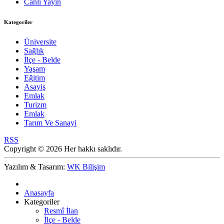
Canlı Yayın
Kategoriler
Üniversite
Sağlık
İlçe - Belde
Yaşam
Eğitim
Asayiş
Emlak
Turizm
Emlak
Tarım Ve Sanayi
RSS
Copyright © 2026 Her hakkı saklıdır.
Yazılım & Tasarım:
WK Bilişim
Anasayfa
Kategoriler
Resmî İlan
İlçe - Belde