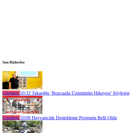
Son Haberler
Gündem
10:32
Takaoğlu ‘Bozcaada Üzümünün Hikayesi’ Söyleşişi
Gündem
10:09
Hayvancılık Destekleme Programı Belli Oldu