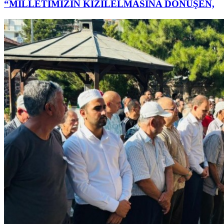
“MİLLETİMİZİN KIZILELMASINA DÖNÜŞEN,