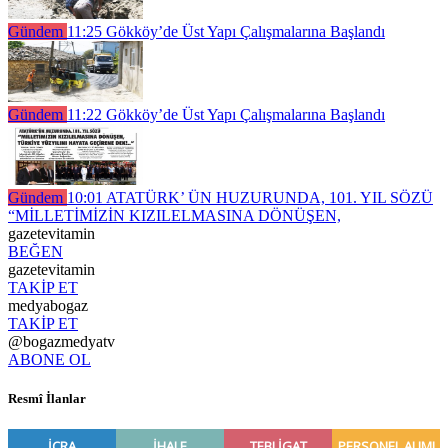
Gündem
11:25
Gökköy’de Üst Yapı Çalışmalarına Başlandı
Gündem
11:22
Gökköy’de Üst Yapı Çalışmalarına Başlandı
Gündem
10:01
ATATÜRK’ ÜN HUZURUNDA, 101. YIL SÖZÜ
“MİLLETİMİZİN KIZILELMASINA DÖNÜŞEN,
gazetevitamin
BEĞEN
gazetevitamin
TAKİP ET
medyabogaz
TAKİP ET
@bogazmedyatv
ABONE OL
Resmî İlanlar