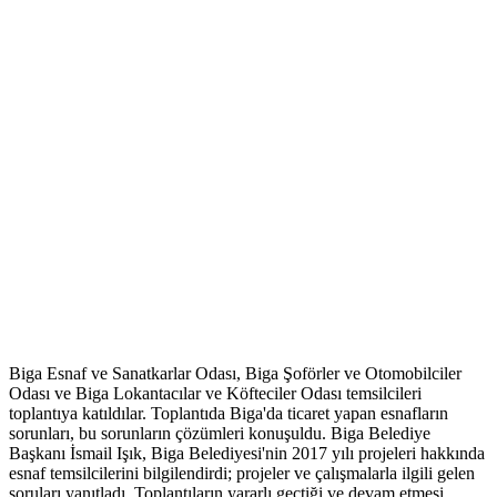
Biga Esnaf ve Sanatkarlar Odası, Biga Şoförler ve Otomobilciler
Odası ve Biga Lokantacılar ve Köfteciler Odası temsilcileri
toplantıya katıldılar. Toplantıda Biga'da ticaret yapan esnafların
sorunları, bu sorunların çözümleri konuşuldu. Biga Belediye
Başkanı İsmail Işık, Biga Belediyesi'nin 2017 yılı projeleri hakkında
esnaf temsilcilerini bilgilendirdi; projeler ve çalışmalarla ilgili gelen
soruları yanıtladı. Toplantıların yararlı geçtiği ve devam etmesi