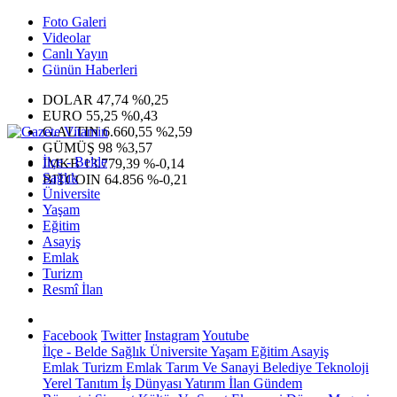
Foto Galeri
Videolar
Canlı Yayın
Günün Haberleri
DOLAR
47,74
%0,25
EURO
55,25
%0,43
G.ALTIN
6.660,55
%2,59
GÜMÜŞ
98
%3,57
İlçe - Belde
IMKB
13.779,39
%-0,14
Sağlık
BITCOIN
64.856
%-0,21
Üniversite
Yaşam
Eğitim
Asayiş
Emlak
Turizm
Resmî İlan
Facebook
Twitter
Instagram
Youtube
İlçe - Belde
Sağlık
Üniversite
Yaşam
Eğitim
Asayiş
Emlak
Turizm
Emlak
Tarım Ve Sanayi
Belediye
Teknoloji
Yerel
Tanıtım
İş Dünyası
Yatırım
İlan
Gündem