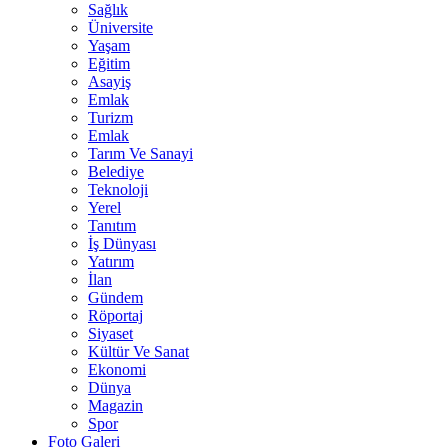
Sağlık
Üniversite
Yaşam
Eğitim
Asayiş
Emlak
Turizm
Emlak
Tarım Ve Sanayi
Belediye
Teknoloji
Yerel
Tanıtım
İş Dünyası
Yatırım
İlan
Gündem
Röportaj
Siyaset
Kültür Ve Sanat
Ekonomi
Dünya
Magazin
Spor
Foto Galeri