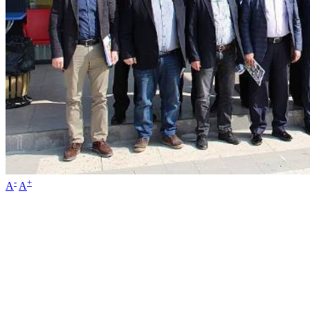
-
+
A
A