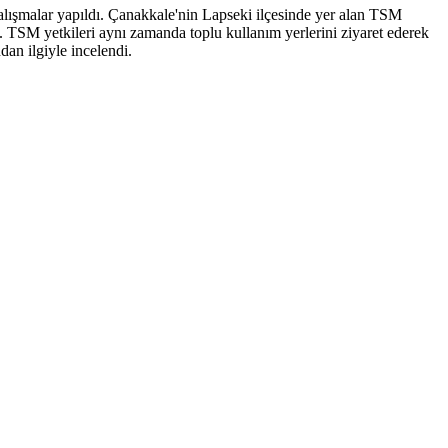
alışmalar yapıldı. Çanakkale'nin Lapseki ilçesinde yer alan TSM
ttı. TSM yetkileri aynı zamanda toplu kullanım yerlerini ziyaret ederek
dan ilgiyle incelendi.