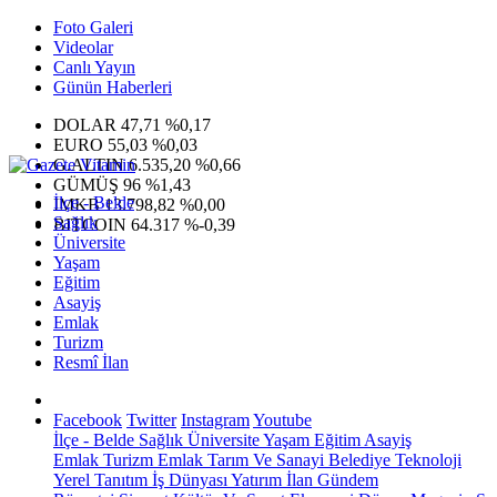
Foto Galeri
Videolar
Canlı Yayın
Günün Haberleri
DOLAR
47,71
%0,17
EURO
55,03
%0,03
G.ALTIN
6.535,20
%0,66
GÜMÜŞ
96
%1,43
İlçe - Belde
IMKB
13.798,82
%0,00
Sağlık
BITCOIN
64.317
%-0,39
Üniversite
Yaşam
Eğitim
Asayiş
Emlak
Turizm
Resmî İlan
Facebook
Twitter
Instagram
Youtube
İlçe - Belde
Sağlık
Üniversite
Yaşam
Eğitim
Asayiş
Emlak
Turizm
Emlak
Tarım Ve Sanayi
Belediye
Teknoloji
Yerel
Tanıtım
İş Dünyası
Yatırım
İlan
Gündem