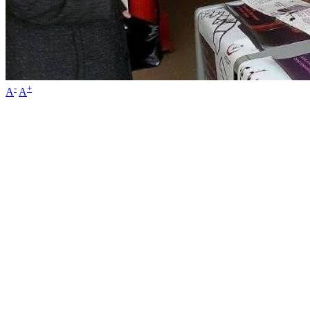
-
+
A
A