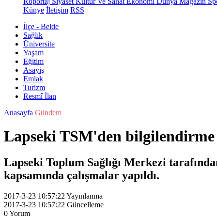
Röportaj
Siyaset
Kültür Ve Sanat
Ekonomi
Dünya
Magazin
Sp
Künye
İletişim
RSS
İlçe - Belde
Sağlık
Üniversite
Yaşam
Eğitim
Asayiş
Emlak
Turizm
Resmî İlan
Anasayfa
Gündem
Lapseki TSM'den bilgilendirme 
Lapseki Toplum Sağlığı Merkezi tarafından 
kapsamında çalışmalar yapıldı.
2017-3-23 10:57:22
Yayınlanma
2017-3-23 10:57:22
Güncelleme
0
Yorum