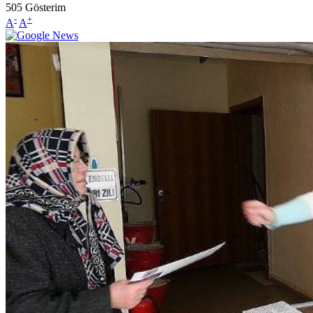
505
Gösterim
-
+
A
A