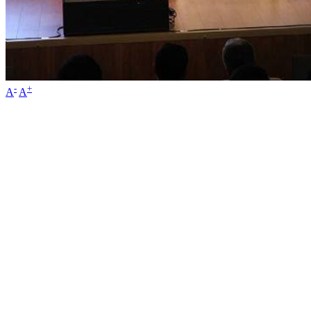
-
+
A
A