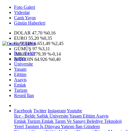
Foto Galeri
Videolar
Canlı Yayın
Günün Haberleri
DOLAR
47,70
%0,16
EURO
55,20
%0,35
G.ALTIN
6.651,49
%2,45
GÜMÜŞ
97
%3,11
İlçe - Belde
IMKB
13.779,39
%-0,14
Sağlık
BITCOIN
64.926
%0,40
Üniversite
Yaşam
Eğitim
Asayiş
Emlak
Turizm
Resmî İlan
Facebook
Twitter
Instagram
Youtube
İlçe - Belde
Sağlık
Üniversite
Yaşam
Eğitim
Asayiş
Emlak
Turizm
Emlak
Tarım Ve Sanayi
Belediye
Teknoloji
Yerel
Tanıtım
İş Dünyası
Yatırım
İlan
Gündem