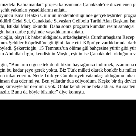
çimizdeki Kahramanlar" projesi kapsamında Çanakkale'de düzenlenen
ehit yakınları yaşadıklarını anlattı.
uncu İsmail Hakkı Ürün’ün moderatörlüğünde gerçekleştirilen program
rü Celal Sel, Çanakkale Savaşları Gelibolu Tarihi Alan Başkanı İsmai
uldu, İstiklal Marşı okundu. Daha sonra program kumdan resim sanatçısı
hain darbe girişimde yaşadıklarını anlattı.
cioğlu, olayı ilk haber aldığında, arkadaşlarıyla Cumhurbaşkanı Recep
emmuz Şehitler Köprüsü’ne gittiğini ifade etti. Köprüye vardıklarında dar
 söyledi. Şekercioğlu, 15 Temmuz’un ölüme gül bahçesine yürür gibi yürü
n Abdullah İrgin, kendisinin Muşlu, eşinin ise Çanakkaleli olduğunu v
n, “Bunların o gece tek derdi bizim bayrağımızı indirmek, ezanımızı di
n bu kadar şeye gerek yoktu. Biz Türk milleti olarak bonkör bir milletiz
 inkar ederim. Nede Türkiye Cumhuriyeti vatandaşı olduğumu inkar ed
Bir insan dua eder mi ya. Ben yıllardır dua ediyordum. Keşke bir dış devl
 kimseyle bir derdimiz yok. Onlar kendilerine bela aldılar. Bu saatten
zdır. Bunu da böyle bilsinler” diye konuştu.