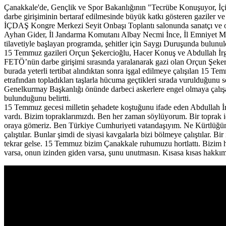
Çanakkale'de, Gençlik ve Spor Bakanlığının "Tecrübe Konuşuyor, İ
darbe girişiminin bertaraf edilmesinde büyük katkı gösteren gaziler ve ş
İÇDAŞ Kongre Merkezi Seyit Onbaşı Toplantı salonunda sanatçı ve oy
Ayhan Gider, İl Jandarma Komutanı Albay Necmi İnce, İl Emniyet Müdü
tilavetiyle başlayan programda, şehitler için Saygı Duruşunda bulun
15 Temmuz gazileri Orçun Şekercioğlu, Hacer Konuş ve Abdullah İrgin 
FETÖ’nün darbe girişimi sırasında yaralanarak gazi olan Orçun Şeker
burada yeterli tertibat alındıktan sonra işgal edilmeye çalışılan 15 T
etrafından topladıkları taşlarla hücuma geçtikleri sırada vurulduğunu
Genelkurmay Başkanlığı önünde darbeci askerlere engel olmaya çalışa
bulunduğunu belirtti.
15 Temmuz gecesi milletin şehadete koştuğunu ifade eden Abdullah İrgi
vardı. Bizim topraklarımızdı. Ben her zaman söylüyorum. Bir toprak içi
oraya gömeriz. Ben Türkiye Cumhuriyeti vatandaşıyım. Ne Kürtlüğümü
çalıştılar. Bunlar şimdi de siyasi kavgalarla bizi bölmeye çalıştılar. 
tekrar gelse. 15 Temmuz bizim Çanakkale ruhumuzu hortlattı. Bizim hiç
varsa, onun izinden giden varsa, şunu unutmasın. Kısasa kısas hakkımı