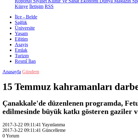
Röportaj
Siyaset
Kültür Ve Sanat
Ekonomi
Dünya
Magazin
Sp
Künye
İletişim
RSS
İlçe - Belde
Sağlık
Üniversite
Yaşam
Eğitim
Asayiş
Emlak
Turizm
Resmî İlan
Anasayfa
Gündem
15 Temmuz kahramanları darbe g
Çanakkale'de düzenlenen programda, Fetu
edilmesinde büyük katkı gösteren gaziler ve
2017-3-22 09:11:41
Yayınlanma
2017-3-22 09:11:41
Güncelleme
0
Yorum