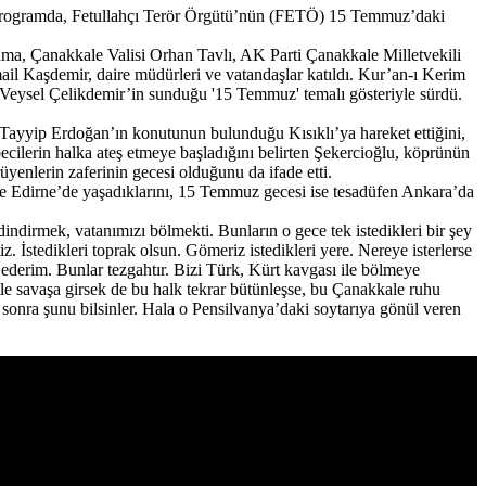
 programda, Fetullahçı Terör Örgütü’nün (FETÖ) 15 Temmuz’daki
a, Çanakkale Valisi Orhan Tavlı, AK Parti Çanakkale Milletvekili
l Kaşdemir, daire müdürleri ve vatandaşlar katıldı. Kur’an-ı Kerim
 Veysel Çelikdemir’in sunduğu '15 Temmuz' temalı gösteriyle sürdü.
 Tayyip Erdoğan’ın konutunun bulunduğu Kısıklı’ya hareket ettiğini,
becilerin halka ateş etmeye başladığını belirten Şekercioğlu, köprünün
yenlerin zaferinin gecesi olduğunu da ifade etti.
e Edirne’de yaşadıklarını, 15 Temmuz gecesi ise tesadüfen Ankara’da
ndirmek, vatanımızı bölmekti. Bunların o gece tek istedikleri bir şey
. İstedikleri toprak olsun. Gömeriz istedikleri yere. Nereye isterlerse
erim. Bunlar tezgahtır. Bizi Türk, Kürt kavgası ile bölmeye
etle savaşa girsek de bu halk tekrar bütünleşse, bu Çanakkale ruhu
 sonra şunu bilsinler. Hala o Pensilvanya’daki soytarıya gönül veren