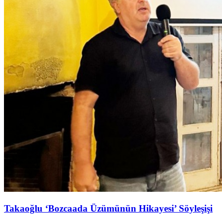
Takaoğlu ‘Bozcaada Üzümünün Hikayesi’ Söyleşişi