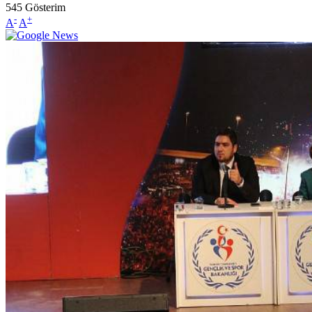
545
Gösterim
-
+
A
A