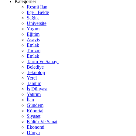
Kategoriler
Resmî İlan
İlçe - Belde
Sağlık
Üniversite
Yaşam
Eğitim
Asayiş
Emlak
Turizm
Emlak
Tarım Ve Sanayi
Belediye
Teknoloji
Yerel
Tanıtım
İş Dünyası
Yatırım
İlan
Gündem
Röportaj
Siyaset
Kültür Ve Sanat
Ekonomi
Dünya