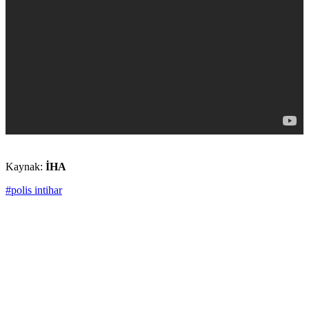
Kaynak:
İHA
#polis intihar