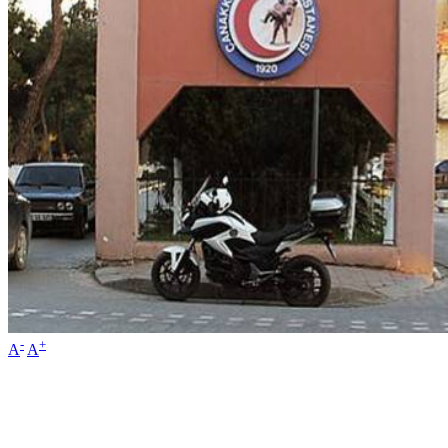
-
+
A
A