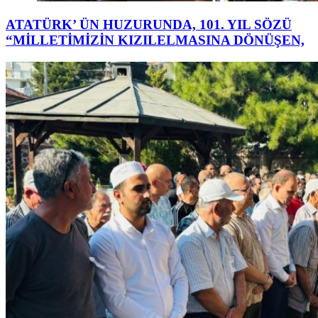
ATATÜRK’ ÜN HUZURUNDA, 101. YIL SÖZÜ
“MİLLETİMİZİN KIZILELMASINA DÖNÜŞEN,