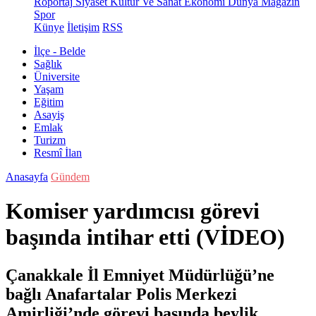
Röportaj
Siyaset
Kültür Ve Sanat
Ekonomi
Dünya
Magazin
Spor
Künye
İletişim
RSS
İlçe - Belde
Sağlık
Üniversite
Yaşam
Eğitim
Asayiş
Emlak
Turizm
Resmî İlan
Anasayfa
Gündem
Komiser yardımcısı görevi
başında intihar etti (VİDEO)
Çanakkale İl Emniyet Müdürlüğü’ne
bağlı Anafartalar Polis Merkezi
Amirliği’nde görevi başında beylik