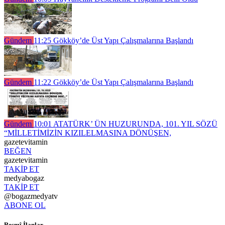
Gündem
11:25
Gökköy’de Üst Yapı Çalışmalarına Başlandı
Gündem
11:22
Gökköy’de Üst Yapı Çalışmalarına Başlandı
Gündem
10:01
ATATÜRK’ ÜN HUZURUNDA, 101. YIL SÖZÜ
“MİLLETİMİZİN KIZILELMASINA DÖNÜŞEN,
gazetevitamin
BEĞEN
gazetevitamin
TAKİP ET
medyabogaz
TAKİP ET
@bogazmedyatv
ABONE OL
Resmî İlanlar