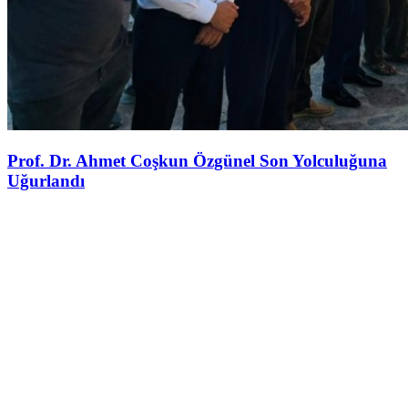
Prof. Dr. Ahmet Coşkun Özgünel Son Yolculuğuna
Uğurlandı