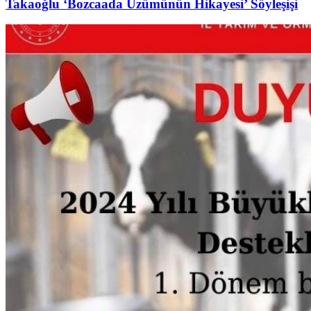
Takaoğlu ‘Bozcaada Üzümünün Hikayesi’ Söyleşişi