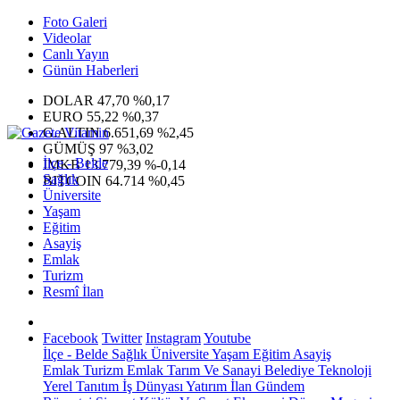
Foto Galeri
Videolar
Canlı Yayın
Günün Haberleri
DOLAR
47,70
%0,17
EURO
55,22
%0,37
G.ALTIN
6.651,69
%2,45
GÜMÜŞ
97
%3,02
İlçe - Belde
IMKB
13.779,39
%-0,14
Sağlık
BITCOIN
64.714
%0,45
Üniversite
Yaşam
Eğitim
Asayiş
Emlak
Turizm
Resmî İlan
Facebook
Twitter
Instagram
Youtube
İlçe - Belde
Sağlık
Üniversite
Yaşam
Eğitim
Asayiş
Emlak
Turizm
Emlak
Tarım Ve Sanayi
Belediye
Teknoloji
Yerel
Tanıtım
İş Dünyası
Yatırım
İlan
Gündem