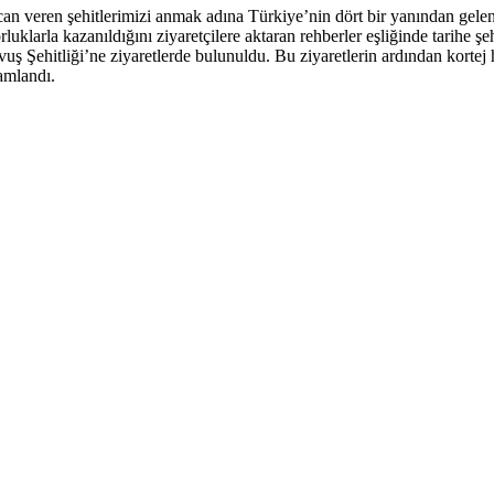
can veren şehitlerimizi anmak adına Türkiye’nin dört bir yanından gel
klarla kazanıldığını ziyaretçilere aktaran rehberler eşliğinde tarihe şe
uş Şehitliği’ne ziyaretlerde bulunuldu. Bu ziyaretlerin ardından kortej
amlandı.