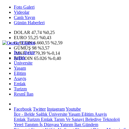
Foto Galeri
Videolar
Canlı Yayın
Günün Haberleri
DOLAR
47,74
%0,25
EURO
55,25
%0,43
G.ALTIN
6.660,55
%2,59
GÜMÜŞ
98
%3,57
İlçe - Belde
IMKB
13.779,39
%-0,14
Sağlık
BITCOIN
65.026
%-0,40
Üniversite
Yaşam
Eğitim
Asayiş
Emlak
Turizm
Resmî İlan
Facebook
Twitter
Instagram
Youtube
İlçe - Belde
Sağlık
Üniversite
Yaşam
Eğitim
Asayiş
Emlak
Turizm
Emlak
Tarım Ve Sanayi
Belediye
Teknoloji
Yerel
Tanıtım
İş Dünyası
Yatırım
İlan
Gündem