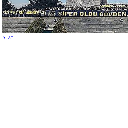
-
+
A
A