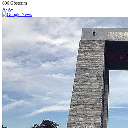
606
Gösterim
-
+
A
A