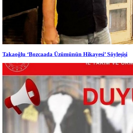
Takaoğlu ‘Bozcaada Üzümünün Hikayesi’ Söyleşişi