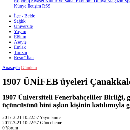
Röportaj
Siyaset
Kültür Ve Sanat
Ekonomi
Dünya
Magazin
Sp
Künye
İletişim
RSS
İlçe - Belde
Sağlık
Üniversite
Yaşam
Eğitim
Asayiş
Emlak
Turizm
Resmî İlan
Anasayfa
Gündem
1907 ÜNİFEB üyeleri Çanakkal
1907 Üniversiteli Fenerbahçeliler Birliği,
üçüncüsünü bini aşkın kişinin katılımıyla g
2017-3-21 10:22:57
Yayınlanma
2017-3-21 10:22:57
Güncelleme
0
Yorum