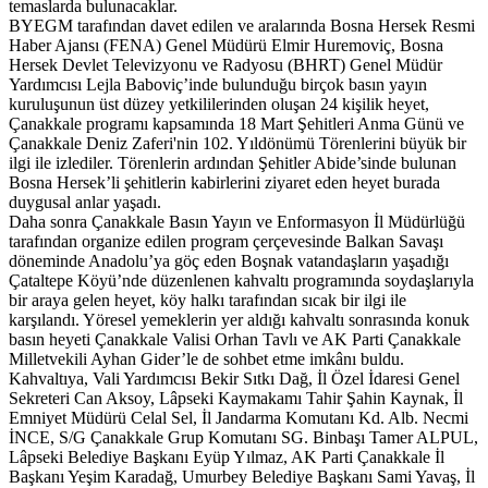
temaslarda bulunacaklar.
BYEGM tarafından davet edilen ve aralarında Bosna Hersek Resmi
Haber Ajansı (FENA) Genel Müdürü Elmir Huremoviç, Bosna
Hersek Devlet Televizyonu ve Radyosu (BHRT) Genel Müdür
Yardımcısı Lejla Baboviç’inde bulunduğu birçok basın yayın
kuruluşunun üst düzey yetkililerinden oluşan 24 kişilik heyet,
Çanakkale programı kapsamında 18 Mart Şehitleri Anma Günü ve
Çanakkale Deniz Zaferi'nin 102. Yıldönümü Törenlerini büyük bir
ilgi ile izlediler. Törenlerin ardından Şehitler Abide’sinde bulunan
Bosna Hersek’li şehitlerin kabirlerini ziyaret eden heyet burada
duygusal anlar yaşadı.
Daha sonra Çanakkale Basın Yayın ve Enformasyon İl Müdürlüğü
tarafından organize edilen program çerçevesinde Balkan Savaşı
döneminde Anadolu’ya göç eden Boşnak vatandaşların yaşadığı
Çataltepe Köyü’nde düzenlenen kahvaltı programında soydaşlarıyla
bir araya gelen heyet, köy halkı tarafından sıcak bir ilgi ile
karşılandı. Yöresel yemeklerin yer aldığı kahvaltı sonrasında konuk
basın heyeti Çanakkale Valisi Orhan Tavlı ve AK Parti Çanakkale
Milletvekili Ayhan Gider’le de sohbet etme imkânı buldu.
Kahvaltıya, Vali Yardımcısı Bekir Sıtkı Dağ, İl Özel İdaresi Genel
Sekreteri Can Aksoy, Lâpseki Kaymakamı Tahir Şahin Kaynak, İl
Emniyet Müdürü Celal Sel, İl Jandarma Komutanı Kd. Alb. Necmi
İNCE, S/G Çanakkale Grup Komutanı SG. Binbaşı Tamer ALPUL,
Lâpseki Belediye Başkanı Eyüp Yılmaz, AK Parti Çanakkale İl
Başkanı Yeşim Karadağ, Umurbey Belediye Başkanı Sami Yavaş, İl