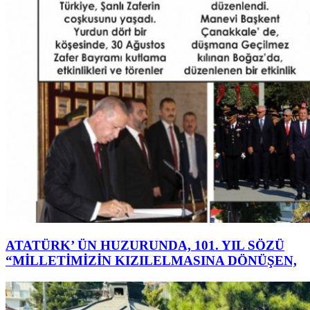
ATATÜRK’ ÜN HUZURUNDA, 101. YIL SÖZÜ
“MİLLETİMİZİN KIZILELMASINA DÖNÜŞEN,