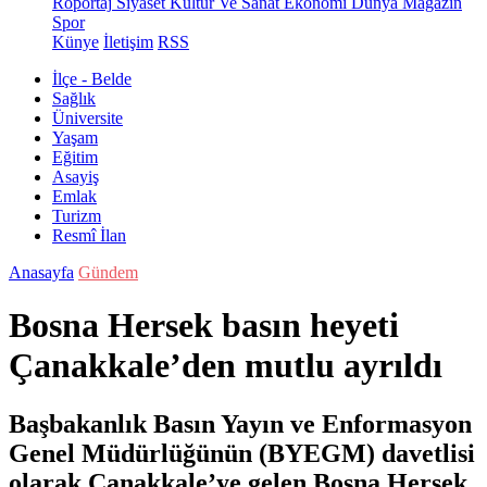
Röportaj
Siyaset
Kültür Ve Sanat
Ekonomi
Dünya
Magazin
Spor
Künye
İletişim
RSS
İlçe - Belde
Sağlık
Üniversite
Yaşam
Eğitim
Asayiş
Emlak
Turizm
Resmî İlan
Anasayfa
Gündem
Bosna Hersek basın heyeti
Çanakkale’den mutlu ayrıldı
Başbakanlık Basın Yayın ve Enformasyon
Genel Müdürlüğünün (BYEGM) davetlisi
olarak Çanakkale’ye gelen Bosna Hersek