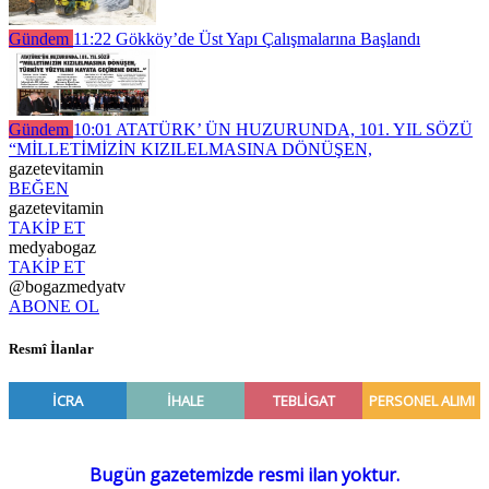
Gündem
11:22
Gökköy’de Üst Yapı Çalışmalarına Başlandı
Gündem
10:01
ATATÜRK’ ÜN HUZURUNDA, 101. YIL SÖZÜ
“MİLLETİMİZİN KIZILELMASINA DÖNÜŞEN,
gazetevitamin
BEĞEN
gazetevitamin
TAKİP ET
medyabogaz
TAKİP ET
@bogazmedyatv
ABONE OL
Resmî İlanlar