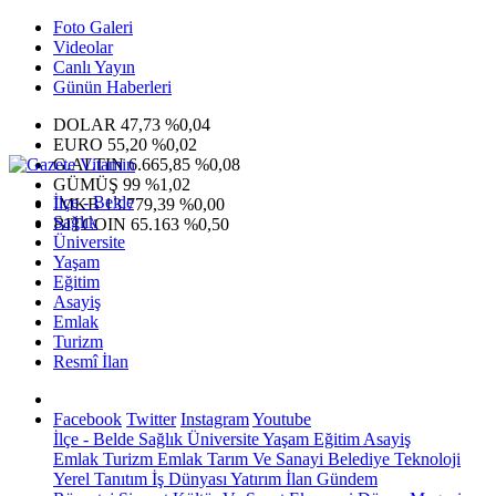
Foto Galeri
Videolar
Canlı Yayın
Günün Haberleri
DOLAR
47,73
%0,04
EURO
55,20
%0,02
G.ALTIN
6.665,85
%0,08
GÜMÜŞ
99
%1,02
İlçe - Belde
IMKB
13.779,39
%0,00
Sağlık
BITCOIN
65.163
%0,50
Üniversite
Yaşam
Eğitim
Asayiş
Emlak
Turizm
Resmî İlan
Facebook
Twitter
Instagram
Youtube
İlçe - Belde
Sağlık
Üniversite
Yaşam
Eğitim
Asayiş
Emlak
Turizm
Emlak
Tarım Ve Sanayi
Belediye
Teknoloji
Yerel
Tanıtım
İş Dünyası
Yatırım
İlan
Gündem