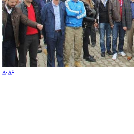
-
+
A
A