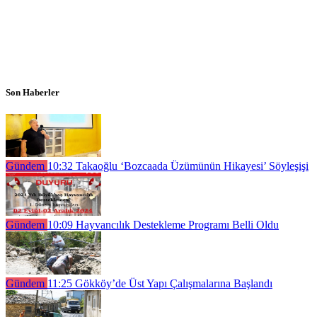
Son Haberler
Gündem
10:32
Takaoğlu ‘Bozcaada Üzümünün Hikayesi’ Söyleşişi
Gündem
10:09
Hayvancılık Destekleme Programı Belli Oldu
Gündem
11:25
Gökköy’de Üst Yapı Çalışmalarına Başlandı