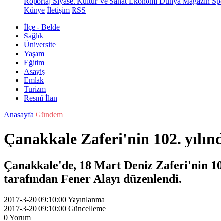
Röportaj
Siyaset
Kültür Ve Sanat
Ekonomi
Dünya
Magazin
Sp
Künye
İletişim
RSS
İlçe - Belde
Sağlık
Üniversite
Yaşam
Eğitim
Asayiş
Emlak
Turizm
Resmî İlan
Anasayfa
Gündem
Çanakkale Zaferi'nin 102. yılın
Çanakkale'de, 18 Mart Deniz Zaferi'nin 1
tarafından Fener Alayı düzenlendi.
2017-3-20 09:10:00
Yayınlanma
2017-3-20 09:10:00
Güncelleme
0
Yorum