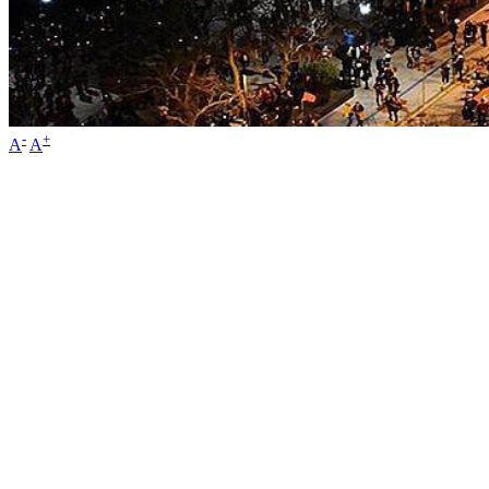
-
+
A
A