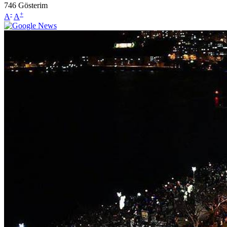
746
Gösterim
-
+
A
A