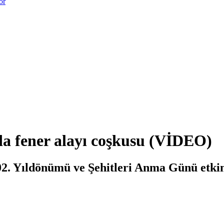
or
da fener alayı coşkusu (VİDEO)
02. Yıldönümü ve Şehitleri Anma Günü etki