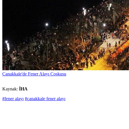
Çanakkale'de Fener Alayı Coşkusu
Kaynak:
İHA
#fener alayı
#çanakkale fener alayı