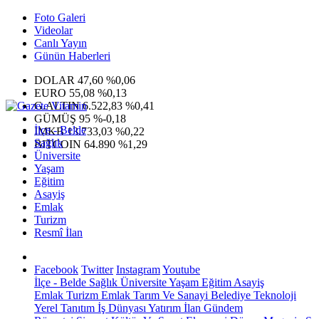
Foto Galeri
Videolar
Canlı Yayın
Günün Haberleri
DOLAR
47,60
%0,06
EURO
55,08
%0,13
G.ALTIN
6.522,83
%0,41
GÜMÜŞ
95
%-0,18
İlçe - Belde
IMKB
13.733,03
%0,22
Sağlık
BITCOIN
64.890
%1,29
Üniversite
Yaşam
Eğitim
Asayiş
Emlak
Turizm
Resmî İlan
Facebook
Twitter
Instagram
Youtube
İlçe - Belde
Sağlık
Üniversite
Yaşam
Eğitim
Asayiş
Emlak
Turizm
Emlak
Tarım Ve Sanayi
Belediye
Teknoloji
Yerel
Tanıtım
İş Dünyası
Yatırım
İlan
Gündem