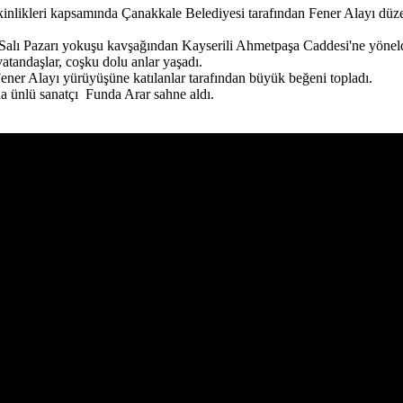
inlikleri kapsamında Çanakkale Belediyesi tarafından Fener Alayı düz
 Salı Pazarı yokuşu kavşağından Kayserili Ahmetpaşa Caddesi'ne yöneld
 vatandaşlar, coşku dolu anlar yaşadı.
ener Alayı yürüyüşüne katılanlar tarafından büyük beğeni topladı.
a ünlü sanatçı Funda Arar sahne aldı.