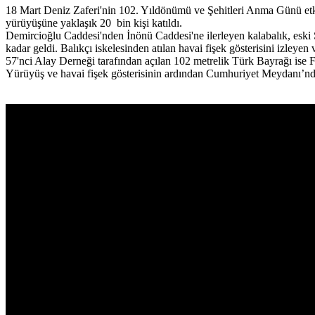
18 Mart Deniz Zaferi'nin 102. Yıldönümü ve Şehitleri Anma Günü etk
yürüyüşüne yaklaşık 20 bin kişi katıldı.
Demircioğlu Caddesi'nden İnönü Caddesi'ne ilerleyen kalabalık, eski
kadar geldi. Balıkçı iskelesinden atılan havai fişek gösterisini izleyen
57'nci Alay Derneği tarafından açılan 102 metrelik Türk Bayrağı ise F
Yürüyüş ve havai fişek gösterisinin ardından Cumhuriyet Meydanı’nd