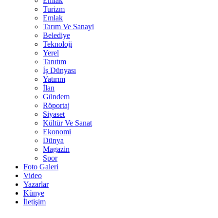
Emlak
Turizm
Emlak
Tarım Ve Sanayi
Belediye
Teknoloji
Yerel
Tanıtım
İş Dünyası
Yatırım
İlan
Gündem
Röportaj
Siyaset
Kültür Ve Sanat
Ekonomi
Dünya
Magazin
Spor
Foto Galeri
Video
Yazarlar
Künye
İletişim