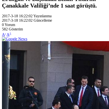
Çanakkale Valiliği’nde 1 saat görüştü.
2017-3-18 16:22:02
Yayınlanma
2017-3-18 16:22:02
Güncelleme
0
Yorum
582
Gösterim
-
+
A
A