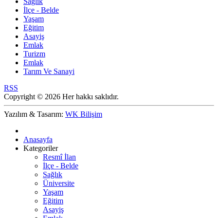
Sağlık
İlçe - Belde
Yaşam
Eğitim
Asayiş
Emlak
Turizm
Emlak
Tarım Ve Sanayi
RSS
Copyright © 2026 Her hakkı saklıdır.
Yazılım & Tasarım:
WK Bilişim
Anasayfa
Kategoriler
Resmî İlan
İlçe - Belde
Sağlık
Üniversite
Yaşam
Eğitim
Asayiş