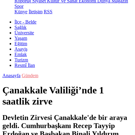
Röportaj
Siyaset
Kültür Ve Sanat
Ekonomi
Dünya
Magazin
Spor
Künye
İletişim
RSS
İlçe - Belde
Sağlık
Üniversite
Yaşam
Eğitim
Asayiş
Emlak
Turizm
Resmî İlan
Anasayfa
Gündem
Çanakkale Valiliği’nde 1
saatlik zirve
Devletin Zirvesi Çanakkale'de bir araya
geldi. Cumhurbaşkanı Recep Tayyip
Erdoğan ve Başbakan Binali Yıldırım