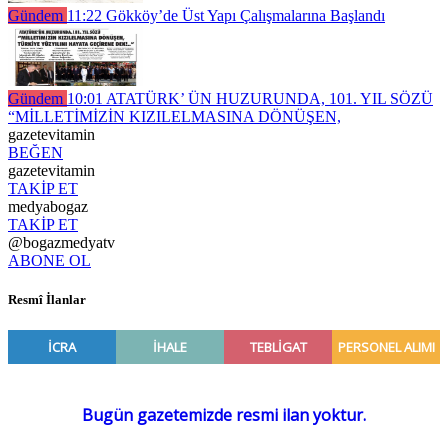
Gündem
11:22
Gökköy’de Üst Yapı Çalışmalarına Başlandı
Gündem
10:01
ATATÜRK’ ÜN HUZURUNDA, 101. YIL SÖZÜ
“MİLLETİMİZİN KIZILELMASINA DÖNÜŞEN,
gazetevitamin
BEĞEN
gazetevitamin
TAKİP ET
medyabogaz
TAKİP ET
@bogazmedyatv
ABONE OL
Resmî İlanlar