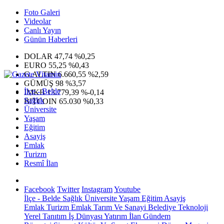
Foto Galeri
Videolar
Canlı Yayın
Günün Haberleri
DOLAR
47,74
%0,25
EURO
55,25
%0,43
G.ALTIN
6.660,55
%2,59
GÜMÜŞ
98
%3,57
İlçe - Belde
IMKB
13.779,39
%-0,14
Sağlık
BITCOIN
65.030
%0,33
Üniversite
Yaşam
Eğitim
Asayiş
Emlak
Turizm
Resmî İlan
Facebook
Twitter
Instagram
Youtube
İlçe - Belde
Sağlık
Üniversite
Yaşam
Eğitim
Asayiş
Emlak
Turizm
Emlak
Tarım Ve Sanayi
Belediye
Teknoloji
Yerel
Tanıtım
İş Dünyası
Yatırım
İlan
Gündem