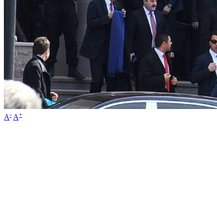
-
+
A
A