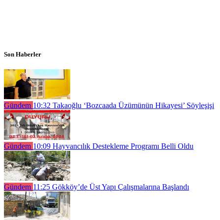
Son Haberler
Gündem
10:32
Takaoğlu ‘Bozcaada Üzümünün Hikayesi’ Söyleşişi
Gündem
10:09
Hayvancılık Destekleme Programı Belli Oldu
Gündem
11:25
Gökköy’de Üst Yapı Çalışmalarına Başlandı