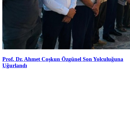
Prof. Dr. Ahmet Coşkun Özgünel Son Yolculuğuna
Uğurlandı