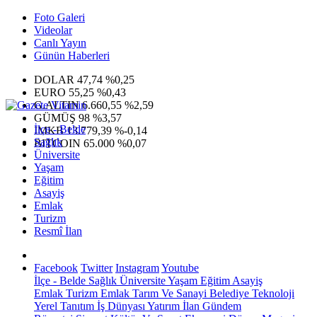
Foto Galeri
Videolar
Canlı Yayın
Günün Haberleri
DOLAR
47,74
%0,25
EURO
55,25
%0,43
G.ALTIN
6.660,55
%2,59
GÜMÜŞ
98
%3,57
İlçe - Belde
IMKB
13.779,39
%-0,14
Sağlık
BITCOIN
65.000
%0,07
Üniversite
Yaşam
Eğitim
Asayiş
Emlak
Turizm
Resmî İlan
Facebook
Twitter
Instagram
Youtube
İlçe - Belde
Sağlık
Üniversite
Yaşam
Eğitim
Asayiş
Emlak
Turizm
Emlak
Tarım Ve Sanayi
Belediye
Teknoloji
Yerel
Tanıtım
İş Dünyası
Yatırım
İlan
Gündem