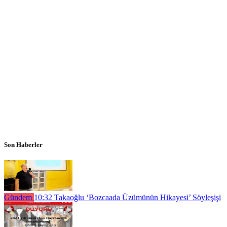
Son Haberler
Gündem
10:32
Takaoğlu ‘Bozcaada Üzümünün Hikayesi’ Söyleşişi