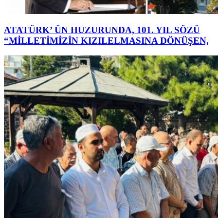
ATATÜRK’ ÜN HUZURUNDA, 101. YIL SÖZÜ
“MİLLETİMİZİN KIZILELMASINA DÖNÜŞEN,