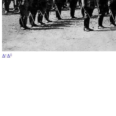
-
+
A
A