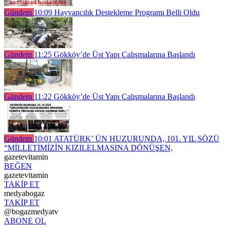
Gündem
10:09
Hayvancılık Destekleme Programı Belli Oldu
Gündem
11:25
Gökköy’de Üst Yapı Çalışmalarına Başlandı
Gündem
11:22
Gökköy’de Üst Yapı Çalışmalarına Başlandı
Gündem
10:01
ATATÜRK’ ÜN HUZURUNDA, 101. YIL SÖZÜ
“MİLLETİMİZİN KIZILELMASINA DÖNÜŞEN,
gazetevitamin
BEĞEN
gazetevitamin
TAKİP ET
medyabogaz
TAKİP ET
@bogazmedyatv
ABONE OL