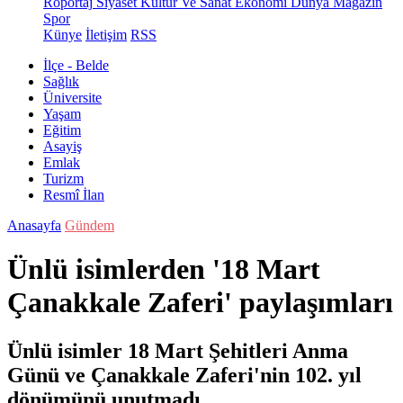
Röportaj
Siyaset
Kültür Ve Sanat
Ekonomi
Dünya
Magazin
Spor
Künye
İletişim
RSS
İlçe - Belde
Sağlık
Üniversite
Yaşam
Eğitim
Asayiş
Emlak
Turizm
Resmî İlan
Anasayfa
Gündem
Ünlü isimlerden '18 Mart
Çanakkale Zaferi' paylaşımları
Ünlü isimler 18 Mart Şehitleri Anma
Günü ve Çanakkale Zaferi'nin 102. yıl
dönümünü unutmadı.