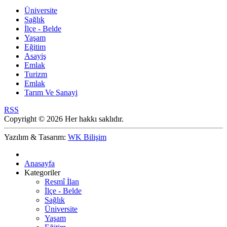
Üniversite
Sağlık
İlçe - Belde
Yaşam
Eğitim
Asayiş
Emlak
Turizm
Emlak
Tarım Ve Sanayi
RSS
Copyright © 2026 Her hakkı saklıdır.
Yazılım & Tasarım:
WK Bilişim
Anasayfa
Kategoriler
Resmî İlan
İlçe - Belde
Sağlık
Üniversite
Yaşam