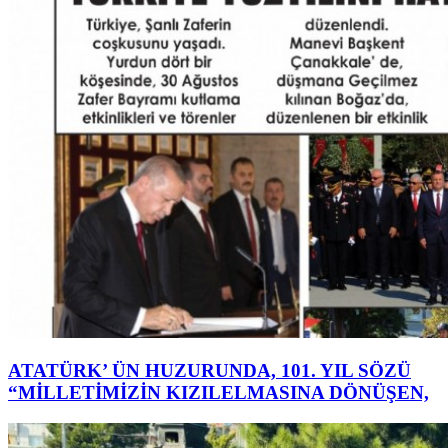
ATATÜRK’ ÜN HUZURUNDA, 101. YIL SÖZÜ
“MİLLETİMİZİN KIZILELMASINA DÖNÜŞEN,