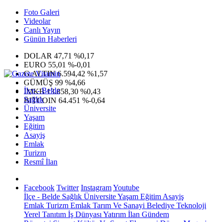
Foto Galeri
Videolar
Canlı Yayın
Günün Haberleri
DOLAR
47,71
%0,17
EURO
55,01
%-0,01
G.ALTIN
6.594,42
%1,57
GÜMÜŞ
99
%4,66
İlçe - Belde
IMKB
13.858,30
%0,43
Sağlık
BITCOIN
64.451
%-0,64
Üniversite
Yaşam
Eğitim
Asayiş
Emlak
Turizm
Resmî İlan
Facebook
Twitter
Instagram
Youtube
İlçe - Belde
Sağlık
Üniversite
Yaşam
Eğitim
Asayiş
Emlak
Turizm
Emlak
Tarım Ve Sanayi
Belediye
Teknoloji
Yerel
Tanıtım
İş Dünyası
Yatırım
İlan
Gündem