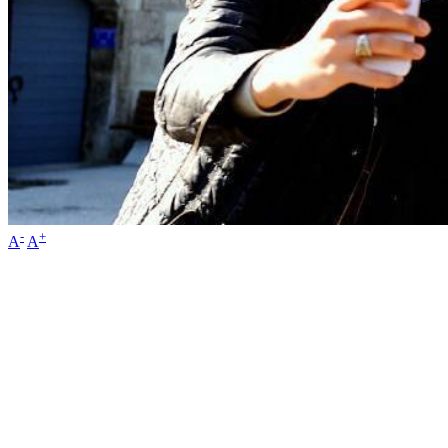
-
+
A
A