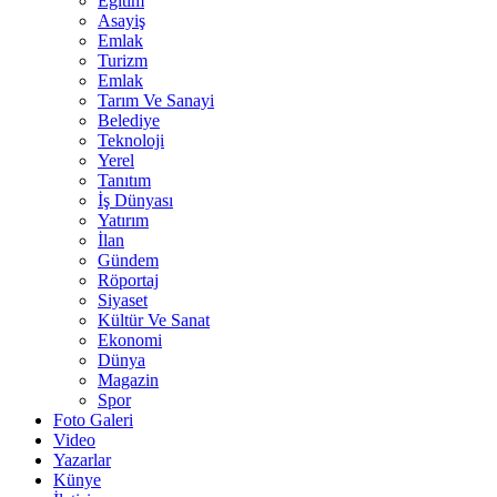
Eğitim
Asayiş
Emlak
Turizm
Emlak
Tarım Ve Sanayi
Belediye
Teknoloji
Yerel
Tanıtım
İş Dünyası
Yatırım
İlan
Gündem
Röportaj
Siyaset
Kültür Ve Sanat
Ekonomi
Dünya
Magazin
Spor
Foto Galeri
Video
Yazarlar
Künye