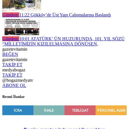
Gündem
11:22
Gökköy’de Üst Yapı Çalışmalarına Başlandı
Gündem
10:01
ATATÜRK’ ÜN HUZURUNDA, 101. YIL SÖZÜ
“MİLLETİMİZİN KIZILELMASINA DÖNÜŞEN,
gazetevitamin
BEĞEN
gazetevitamin
TAKİP ET
medyabogaz
TAKİP ET
@bogazmedyatv
ABONE OL
Resmî İlanlar