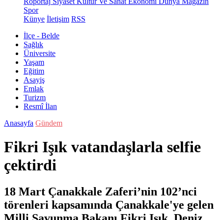
Röportaj
Siyaset
Kültür Ve Sanat
Ekonomi
Dünya
Magazin
Spor
Künye
İletişim
RSS
İlçe - Belde
Sağlık
Üniversite
Yaşam
Eğitim
Asayiş
Emlak
Turizm
Resmî İlan
Anasayfa
Gündem
Fikri Işık vatandaşlarla selfie
çektirdi
18 Mart Çanakkale Zaferi’nin 102’nci
törenleri kapsamında Çanakkale'ye gelen
Milli Savunma Bakanı Fikri Işık, Deniz