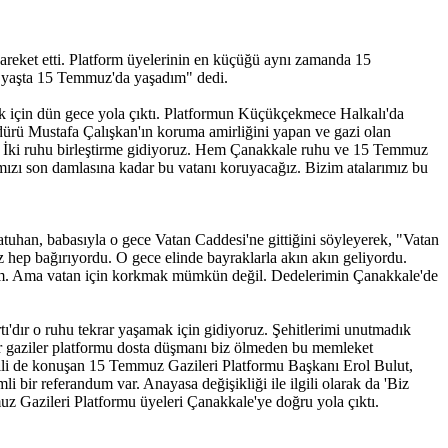
reket etti. Platform üyelerinin en küçüğü aynı zamanda 15
 yaşta 15 Temmuz'da yaşadım" dedi.
ak için dün gece yola çıktı. Platformun Küçükçekmece Halkalı'da
ürü Mustafa Çalışkan'ın koruma amirliğini yapan ve gazi olan
 İki ruhu birleştirme gidiyoruz. Hem Çanakkale ruhu ve 15 Temmuz
ımızı son damlasına kadar bu vatanı koruyacağız. Bizim atalarımız bu
tuhan, babasıyla o gece Vatan Caddesi'ne gittiğini söyleyerek, "Vatan
ep bağırıyordu. O gece elinde bayraklarla akın akın geliyordu.
dum. Ama vatan için korkmak mümkün değil. Dedelerimin Çanakkale'de
dır o ruhu tekrar yaşamak için gidiyoruz. Şehitlerimi unutmadık
er gaziler platformu dosta düşmanı biz ölmeden bu memleket
lgili de konuşan 15 Temmuz Gazileri Platformu Başkanı Erol Bulut,
bir referandum var. Anayasa değişikliği ile ilgili olarak da 'Biz
z Gazileri Platformu üyeleri Çanakkale'ye doğru yola çıktı.