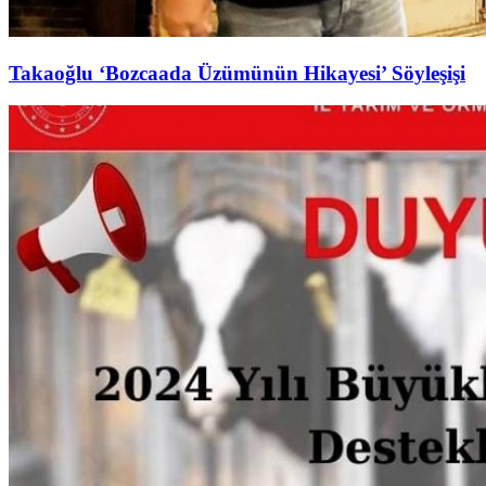
Takaoğlu ‘Bozcaada Üzümünün Hikayesi’ Söyleşişi