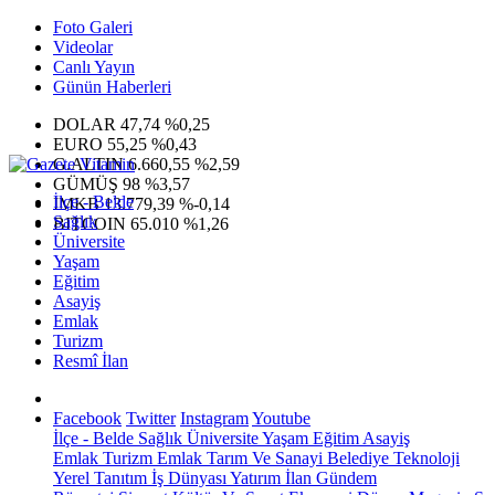
Foto Galeri
Videolar
Canlı Yayın
Günün Haberleri
DOLAR
47,74
%0,25
EURO
55,25
%0,43
G.ALTIN
6.660,55
%2,59
GÜMÜŞ
98
%3,57
İlçe - Belde
IMKB
13.779,39
%-0,14
Sağlık
BITCOIN
65.010
%1,26
Üniversite
Yaşam
Eğitim
Asayiş
Emlak
Turizm
Resmî İlan
Facebook
Twitter
Instagram
Youtube
İlçe - Belde
Sağlık
Üniversite
Yaşam
Eğitim
Asayiş
Emlak
Turizm
Emlak
Tarım Ve Sanayi
Belediye
Teknoloji
Yerel
Tanıtım
İş Dünyası
Yatırım
İlan
Gündem