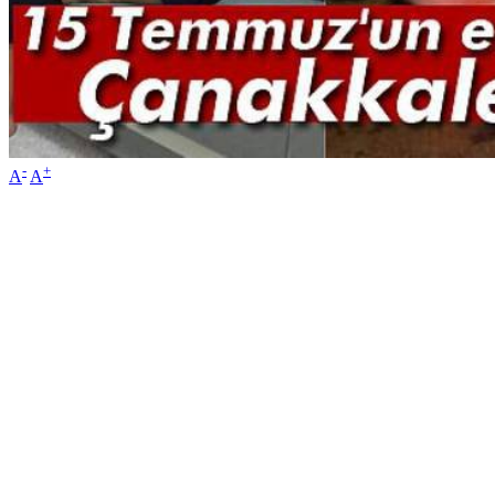
-
+
A
A