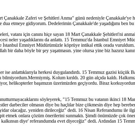
t Çanakkale Zaferi ve Şehitleri Anma" günü nedeniyle Çanakkale'ye ha
e dua etmeye gidiyorum. Dedelerimin Çanakkale'de yaşadığımı ben bu
leri, vatanı için canını hiçe sayan 18 Mart Çanakkale Şehitleri'ni anm
esi neler yaşadıklarını da anlattı. 15 Temmuz'da İstanbul Emniyet Müd
İstanbul Emniyet Müdürümüzle köprüye intikal ettik orada vuruldum.
llah bir daha böyle bir şey yaşatmasın. yine olursa yine biz hazırız kan
r ise anlattıklarıyla herkesi duygulandırdı. 15 Temmuz gazisi küçük Ba
ilmiyordum.Mermiymiş. Kolum kırıldı. 20 gün alçıda kaldı. Halkımız h
iyor, helikopterler başımızın üzerimizden geçiyordu. Biraz korkuyor
tturmayacaklarını söyleyerek, "15 Temmuz bu vatanın ikinci 18 Martı'
tler darbeciler olmasın diye bu haçlılar bize çökmesin diye hep bereb
ayidar olacağız. yeniden dirileceğiz" dedi. 16 Nisan Referandumu ile i
it etmek onlara çözüm önerilerini sunmaktı. Şimdi önümüzde çok önemli 
 kalkınsın diye' referandumda evet diyeceğiz" dedi. Ardından 15 Temmu