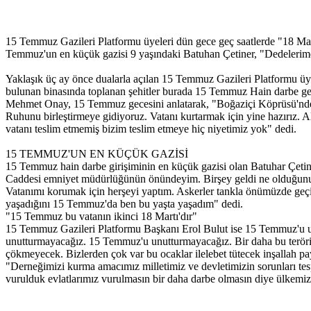
15 Temmuz Gazileri Platformu üyeleri dün gece geç saatlerde "18 Mar
Temmuz'un en küçük gazisi 9 yaşındaki Batuhan Çetiner, "Dedelerim
Yaklaşık üç ay önce dualarla açılan 15 Temmuz Gazileri Platformu üye
bulunan binasında toplanan şehitler burada 15 Temmuz Hain darbe gec
Mehmet Onay, 15 Temmuz gecesini anlatarak, "Boğaziçi Köprüsü'nde 
Ruhunu birleştirmeye gidiyoruz. Vatanı kurtarmak için yine hazırız. A
vatanı teslim etmemiş bizim teslim etmeye hiç niyetimiz yok" dedi.
15 TEMMUZ'UN EN KÜÇÜK GAZİSİ
15 Temmuz hain darbe girişiminin en küçük gazisi olan Batuhar Çetine
Caddesi emniyet müdürlüğünün önündeyim. Birşey geldi ne olduğunu b
Vatanımı korumak için herşeyi yaptım. Askerler tankla önümüzde geç
yaşadığını 15 Temmuz'da ben bu yaşta yaşadım" dedi.
"15 Temmuz bu vatanın ikinci 18 Martı'dır"
15 Temmuz Gazileri Platformu Başkanı Erol Bulut ise 15 Temmuz'u unu
unutturmayacağız. 15 Temmuz'u unutturmayacağız. Bir daha bu teröris
çökmeyecek. Bizlerden çok var bu ocaklar ilelebet tütecek inşallah p
"Derneğimizi kurma amacımız milletimiz ve devletimizin sorunları tesp
vurulduk evlatlarımız vurulmasın bir daha darbe olmasın diye ülkemiz