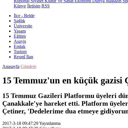
Röportaj
Siyaset
Kültür Ve Sanat
Ekonomi
Dünya
Magazin
Sp
Künye
İletişim
RSS
İlçe - Belde
Sağlık
Üniversite
Yaşam
Eğitim
Asayiş
Emlak
Turizm
Resmî İlan
Anasayfa
Gündem
15 Temmuz'un en küçük gazisi 
15 Temmuz Gazileri Platformu üyeleri dün
Çanakkale'ye hareket etti. Platform üyel
Çetiner, 'Dedelerime dua etmeye gidiyor
2017-3-18 09:47:29
Yayınlanma