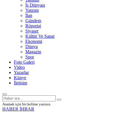
İş Dünyası
Yatırım
İlan
Gündem
Röportaj
Siyaset
Kültür Ve Sanat
Ekonomi
Dünya
Magazin
Spor
Foto Galeri
Video
Yazarlar
Künye
İletişim
Aramak için bir kelime yazınız.
HABER İHBAR