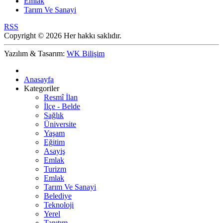
Emlak
Tarım Ve Sanayi
RSS
Copyright © 2026 Her hakkı saklıdır.
Yazılım & Tasarım:
WK Bilişim
Anasayfa
Kategoriler
Resmî İlan
İlçe - Belde
Sağlık
Üniversite
Yaşam
Eğitim
Asayiş
Emlak
Turizm
Emlak
Tarım Ve Sanayi
Belediye
Teknoloji
Yerel
Tanıtım