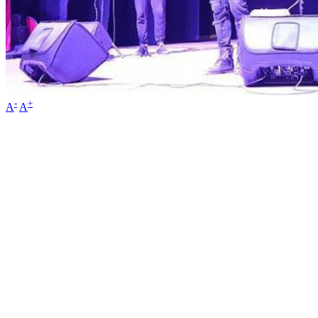
-
+
A
A