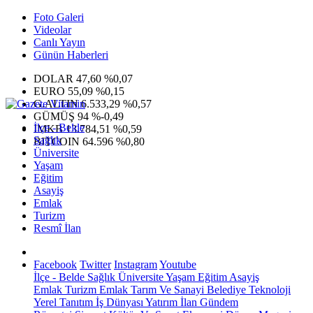
Foto Galeri
Videolar
Canlı Yayın
Günün Haberleri
DOLAR
47,60
%0,07
EURO
55,09
%0,15
G.ALTIN
6.533,29
%0,57
GÜMÜŞ
94
%-0,49
İlçe - Belde
IMKB
13.784,51
%0,59
Sağlık
BITCOIN
64.596
%0,80
Üniversite
Yaşam
Eğitim
Asayiş
Emlak
Turizm
Resmî İlan
Facebook
Twitter
Instagram
Youtube
İlçe - Belde
Sağlık
Üniversite
Yaşam
Eğitim
Asayiş
Emlak
Turizm
Emlak
Tarım Ve Sanayi
Belediye
Teknoloji
Yerel
Tanıtım
İş Dünyası
Yatırım
İlan
Gündem