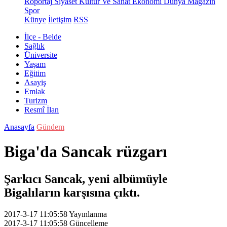
Röportaj
Siyaset
Kültür Ve Sanat
Ekonomi
Dünya
Magazin
Spor
Künye
İletişim
RSS
İlçe - Belde
Sağlık
Üniversite
Yaşam
Eğitim
Asayiş
Emlak
Turizm
Resmî İlan
Anasayfa
Gündem
Biga'da Sancak rüzgarı
Şarkıcı Sancak, yeni albümüyle
Bigalıların karşısına çıktı.
2017-3-17 11:05:58
Yayınlanma
2017-3-17 11:05:58
Güncelleme