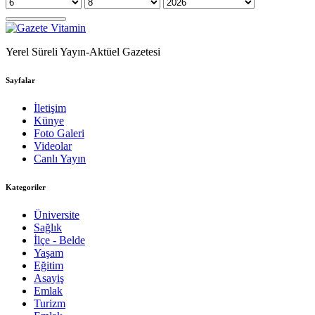
Yerel Süreli Yayın-Aktüel Gazetesi
Sayfalar
İletişim
Künye
Foto Galeri
Videolar
Canlı Yayın
Kategoriler
Üniversite
Sağlık
İlçe - Belde
Yaşam
Eğitim
Asayiş
Emlak
Turizm