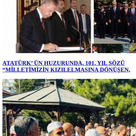
ATATÜRK’ ÜN HUZURUNDA, 101. YIL SÖZÜ
“MİLLETİMİZİN KIZILELMASINA DÖNÜŞEN,