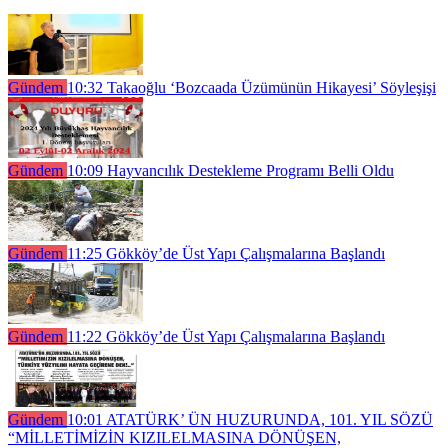
Gündem
10:32
Takaoğlu ‘Bozcaada Üzümünün Hikayesi’ Söyleşişi
Gündem
10:09
Hayvancılık Destekleme Programı Belli Oldu
Gündem
11:25
Gökköy’de Üst Yapı Çalışmalarına Başlandı
Gündem
11:22
Gökköy’de Üst Yapı Çalışmalarına Başlandı
Gündem
10:01
ATATÜRK’ ÜN HUZURUNDA, 101. YIL SÖZÜ
“MİLLETİMİZİN KIZILELMASINA DÖNÜŞEN,