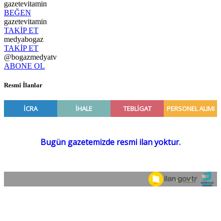
gazetevitamin
BEĞEN
gazetevitamin
TAKİP ET
medyabogaz
TAKİP ET
@bogazmedyatv
ABONE OL
Resmî İlanlar