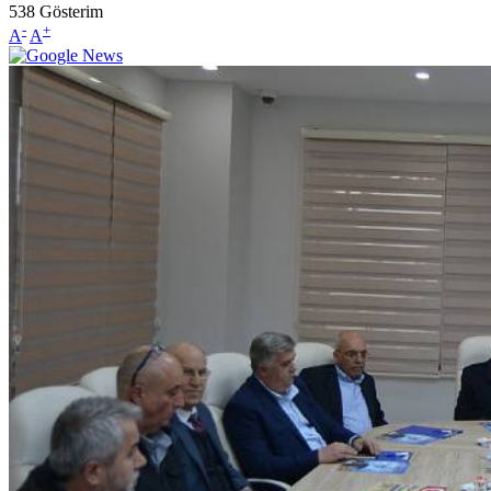
538
Gösterim
-
+
A
A