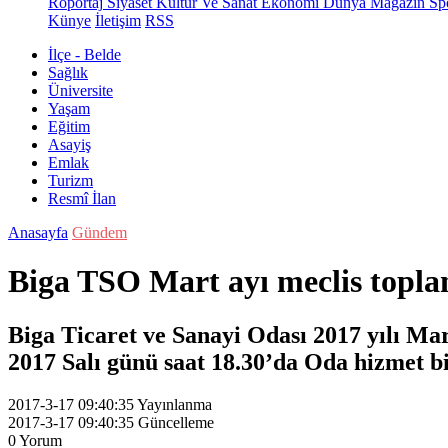
Röportaj
Siyaset
Kültür Ve Sanat
Ekonomi
Dünya
Magazin
Sp
Künye
İletişim
RSS
İlçe - Belde
Sağlık
Üniversite
Yaşam
Eğitim
Asayiş
Emlak
Turizm
Resmî İlan
Anasayfa
Gündem
Biga TSO Mart ayı meclis toplan
Biga Ticaret ve Sanayi Odası 2017 yılı Mar
2017 Salı günü saat 18.30’da Oda hizmet bi
2017-3-17 09:40:35
Yayınlanma
2017-3-17 09:40:35
Güncelleme
0
Yorum