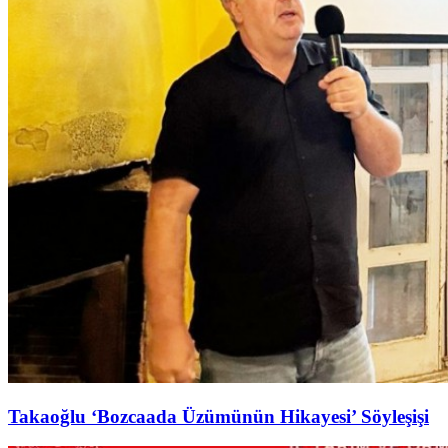
Takaoğlu ‘Bozcaada Üzümünün Hikayesi’ Söyleşişi