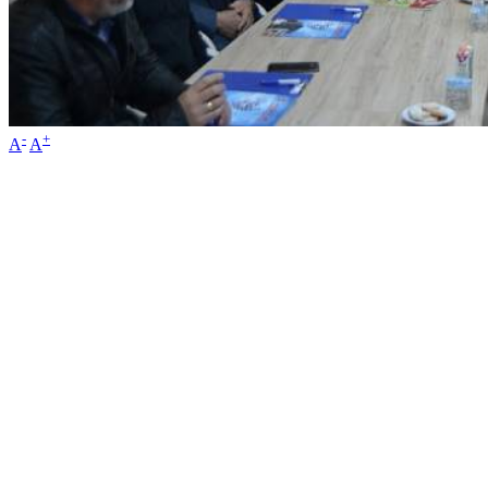
-
+
A
A