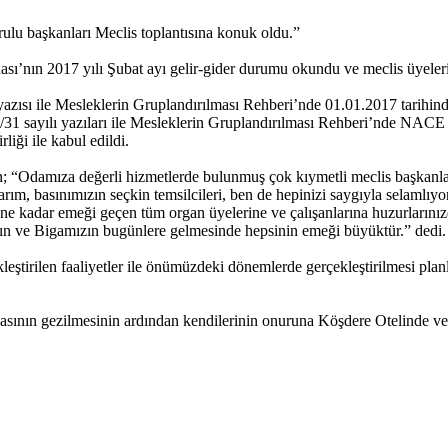
u başkanları Meclis toplantısına konuk oldu.”
ı’nın 2017 yılı Şubat ayı gelir-gider durumu okundu ve meclis üyeleri ta
zısı ile Mesleklerin Gruplandırılması Rehberi’nde 01.01.2017 tarihi
/31 sayılı yazıları ile Mesleklerin Gruplandırılması Rehberi’nde NA
liği ile kabul edildi.
“Odamıza değerli hizmetlerde bulunmuş çok kıymetli meclis başkanlar
rım, basınımızın seçkin temsilcileri, ben de hepinizi saygıyla selamlı
 kadar emeği geçen tüm organ üyelerine ve çalışanlarına huzurlarınız
ın ve Bigamızın bugünlere gelmesinde hepsinin emeği büyüktür.” dedi.
ştirilen faaliyetler ile önümüzdeki dönemlerde gerçekleştirilmesi plan
nasının gezilmesinin ardından kendilerinin onuruna Köşdere Otelinde v