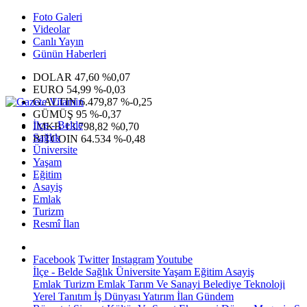
Foto Galeri
Videolar
Canlı Yayın
Günün Haberleri
DOLAR
47,60
%0,07
EURO
54,99
%-0,03
G.ALTIN
6.479,87
%-0,25
GÜMÜŞ
95
%-0,37
İlçe - Belde
IMKB
13.798,82
%0,70
Sağlık
BITCOIN
64.534
%-0,48
Üniversite
Yaşam
Eğitim
Asayiş
Emlak
Turizm
Resmî İlan
Facebook
Twitter
Instagram
Youtube
İlçe - Belde
Sağlık
Üniversite
Yaşam
Eğitim
Asayiş
Emlak
Turizm
Emlak
Tarım Ve Sanayi
Belediye
Teknoloji
Yerel
Tanıtım
İş Dünyası
Yatırım
İlan
Gündem