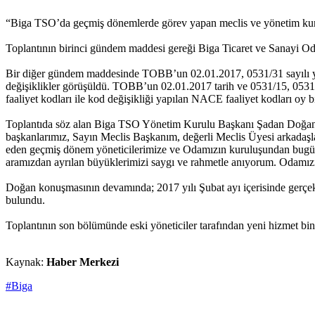
“Biga TSO’da geçmiş dönemlerde görev yapan meclis ve yönetim kurul
Toplantının birinci gündem maddesi gereği Biga Ticaret ve Sanayi Odas
Bir diğer gündem maddesinde TOBB’un 02.01.2017, 0531/31 sayılı ya
değişiklikler görüşüldü. TOBB’un 02.01.2017 tarih ve 0531/15, 0531
faaliyet kodları ile kod değişikliği yapılan NACE faaliyet kodları oy bir
Toplantıda söz alan Biga TSO Yönetim Kurulu Başkanı Şadan Doğan; 
başkanlarımız, Sayın Meclis Başkanım, değerli Meclis Üyesi arkadaşla
eden geçmiş dönem yöneticilerimize ve Odamızın kuruluşundan bugüne
aramızdan ayrılan büyüklerimizi saygı ve rahmetle anıyorum. Odamız
Doğan konuşmasının devamında; 2017 yılı Şubat ayı içerisinde gerçekle
bulundu.
Toplantının son bölümünde eski yöneticiler tarafından yeni hizmet bi
Kaynak:
Haber Merkezi
#Biga