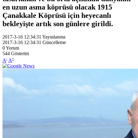
en uzun asma köprüsü olacak 1915
Çanakkale Köprüsü için heyecanlı
bekleyişte artık son günlere girildi.
2017-3-16 12:34:31
Yayınlanma
2017-3-16 12:34:31
Güncelleme
0
Yorum
544
Gösterim
-
+
A
A