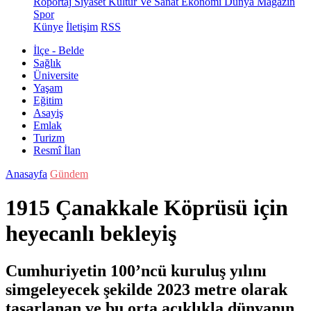
Röportaj
Siyaset
Kültür Ve Sanat
Ekonomi
Dünya
Magazin
Spor
Künye
İletişim
RSS
İlçe - Belde
Sağlık
Üniversite
Yaşam
Eğitim
Asayiş
Emlak
Turizm
Resmî İlan
Anasayfa
Gündem
1915 Çanakkale Köprüsü için
heyecanlı bekleyiş
Cumhuriyetin 100’ncü kuruluş yılını
simgeleyecek şekilde 2023 metre olarak
tasarlanan ve bu orta açıklıkla dünyanın