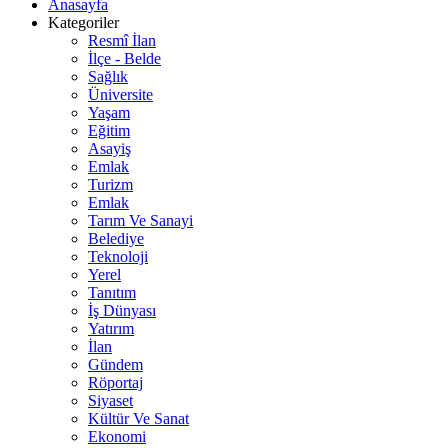
Anasayfa
Kategoriler
Resmî İlan
İlçe - Belde
Sağlık
Üniversite
Yaşam
Eğitim
Asayiş
Emlak
Turizm
Emlak
Tarım Ve Sanayi
Belediye
Teknoloji
Yerel
Tanıtım
İş Dünyası
Yatırım
İlan
Gündem
Röportaj
Siyaset
Kültür Ve Sanat
Ekonomi