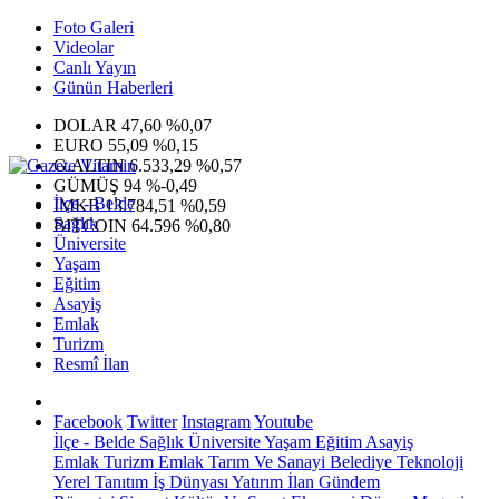
Foto Galeri
Videolar
Canlı Yayın
Günün Haberleri
DOLAR
47,60
%0,07
EURO
55,09
%0,15
G.ALTIN
6.533,29
%0,57
GÜMÜŞ
94
%-0,49
İlçe - Belde
IMKB
13.784,51
%0,59
Sağlık
BITCOIN
64.596
%0,80
Üniversite
Yaşam
Eğitim
Asayiş
Emlak
Turizm
Resmî İlan
Facebook
Twitter
Instagram
Youtube
İlçe - Belde
Sağlık
Üniversite
Yaşam
Eğitim
Asayiş
Emlak
Turizm
Emlak
Tarım Ve Sanayi
Belediye
Teknoloji
Yerel
Tanıtım
İş Dünyası
Yatırım
İlan
Gündem