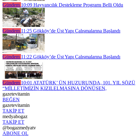
Gündem
10:09
Hayvancılık Destekleme Programı Belli Oldu
Gündem
11:25
Gökköy’de Üst Yapı Çalışmalarına Başlandı
Gündem
11:22
Gökköy’de Üst Yapı Çalışmalarına Başlandı
Gündem
10:01
ATATÜRK’ ÜN HUZURUNDA, 101. YIL SÖZÜ
“MİLLETİMİZİN KIZILELMASINA DÖNÜŞEN,
gazetevitamin
BEĞEN
gazetevitamin
TAKİP ET
medyabogaz
TAKİP ET
@bogazmedyatv
ABONE OL