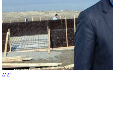
-
+
A
A