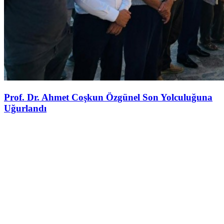
Prof. Dr. Ahmet Coşkun Özgünel Son Yolculuğuna
Uğurlandı