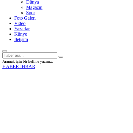
Dünya
Magazin
Spor
Foto Galeri
Video
Yazarlar
Künye
İletişim
Aramak için bir kelime yazınız.
HABER İHBAR