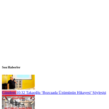
Son Haberler
Gündem
10:32
Takaoğlu ‘Bozcaada Üzümünün Hikayesi’ Söyleşişi