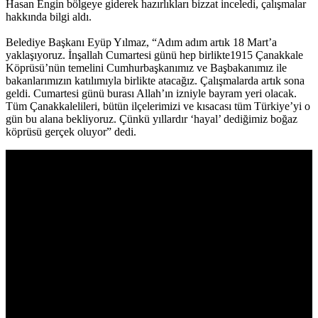
Hasan Engin bölgeye giderek hazırlıkları bizzat inceledi, çalışmalar
hakkında bilgi aldı.
Belediye Başkanı Eyüp Yılmaz, “Adım adım artık 18 Mart’a
yaklaşıyoruz. İnşallah Cumartesi günü hep birlikte1915 Çanakkale
Köprüsü’nün temelini Cumhurbaşkanımız ve Başbakanımız ile
bakanlarımızın katılımıyla birlikte atacağız. Çalışmalarda artık sona
geldi. Cumartesi günü burası Allah’ın izniyle bayram yeri olacak.
Tüm Çanakkalelileri, bütün ilçelerimizi ve kısacası tüm Türkiye’yi o
gün bu alana bekliyoruz. Çünkü yıllardır ‘hayal’ dediğimiz boğaz
köprüsü gerçek oluyor” dedi.