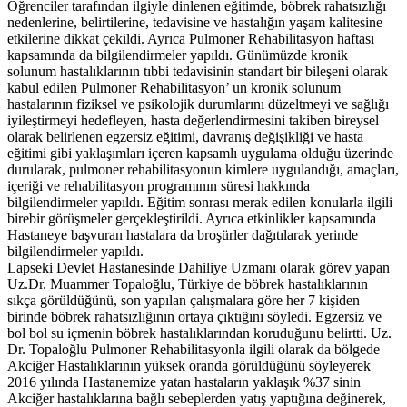
Öğrenciler tarafından ilgiyle dinlenen eğitimde, böbrek rahatsızlığı
nedenlerine, belirtilerine, tedavisine ve hastalığın yaşam kalitesine
etkilerine dikkat çekildi. Ayrıca Pulmoner Rehabilitasyon haftası
kapsamında da bilgilendirmeler yapıldı. Günümüzde kronik
solunum hastalıklarının tıbbi tedavisinin standart bir bileşeni olarak
kabul edilen Pulmoner Rehabilitasyon’ un kronik solunum
hastalarının fiziksel ve psikolojik durumlarını düzeltmeyi ve sağlığı
iyileştirmeyi hedefleyen, hasta değerlendirmesini takiben bireysel
olarak belirlenen egzersiz eğitimi, davranış değişikliği ve hasta
eğitimi gibi yaklaşımları içeren kapsamlı uygulama olduğu üzerinde
durularak, pulmoner rehabilitasyonun kimlere uygulandığı, amaçları,
içeriği ve rehabilitasyon programının süresi hakkında
bilgilendirmeler yapıldı. Eğitim sonrası merak edilen konularla ilgili
birebir görüşmeler gerçekleştirildi. Ayrıca etkinlikler kapsamında
Hastaneye başvuran hastalara da broşürler dağıtılarak yerinde
bilgilendirmeler yapıldı.
Lapseki Devlet Hastanesinde Dahiliye Uzmanı olarak görev yapan
Uz.Dr. Muammer Topaloğlu, Türkiye de böbrek hastalıklarının
sıkça görüldüğünü, son yapılan çalışmalara göre her 7 kişiden
birinde böbrek rahatsızlığının ortaya çıktığını söyledi. Egzersiz ve
bol bol su içmenin böbrek hastalıklarından koruduğunu belirtti. Uz.
Dr. Topaloğlu Pulmoner Rehabilitasyonla ilgili olarak da bölgede
Akciğer Hastalıklarının yüksek oranda görüldüğünü söyleyerek
2016 yılında Hastanemize yatan hastaların yaklaşık %37 sinin
Akciğer hastalıklarına bağlı sebeplerden yatış yaptığına değinerek,