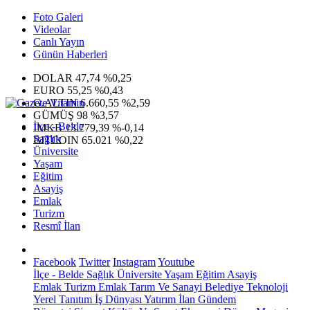
Foto Galeri
Videolar
Canlı Yayın
Günün Haberleri
DOLAR
47,74
%0,25
EURO
55,25
%0,43
G.ALTIN
6.660,55
%2,59
GÜMÜŞ
98
%3,57
İlçe - Belde
IMKB
13.779,39
%-0,14
Sağlık
BITCOIN
65.021
%0,22
Üniversite
Yaşam
Eğitim
Asayiş
Emlak
Turizm
Resmî İlan
Facebook
Twitter
Instagram
Youtube
İlçe - Belde
Sağlık
Üniversite
Yaşam
Eğitim
Asayiş
Emlak
Turizm
Emlak
Tarım Ve Sanayi
Belediye
Teknoloji
Yerel
Tanıtım
İş Dünyası
Yatırım
İlan
Gündem