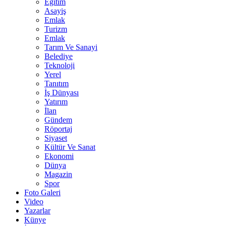
Eğitim
Asayiş
Emlak
Turizm
Emlak
Tarım Ve Sanayi
Belediye
Teknoloji
Yerel
Tanıtım
İş Dünyası
Yatırım
İlan
Gündem
Röportaj
Siyaset
Kültür Ve Sanat
Ekonomi
Dünya
Magazin
Spor
Foto Galeri
Video
Yazarlar
Künye