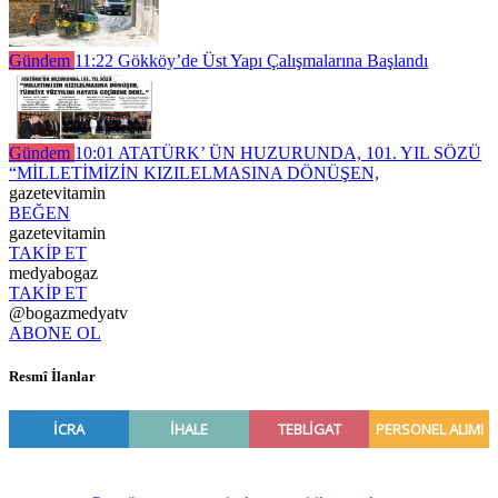
Gündem
11:22
Gökköy’de Üst Yapı Çalışmalarına Başlandı
Gündem
10:01
ATATÜRK’ ÜN HUZURUNDA, 101. YIL SÖZÜ
“MİLLETİMİZİN KIZILELMASINA DÖNÜŞEN,
gazetevitamin
BEĞEN
gazetevitamin
TAKİP ET
medyabogaz
TAKİP ET
@bogazmedyatv
ABONE OL
Resmî İlanlar