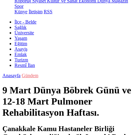
Röportaj
Siyaset
Kültür Ve Sanat
Ekonomi
Dünya
Magazin
Spor
Künye
İletişim
RSS
İlçe - Belde
Sağlık
Üniversite
Yaşam
Eğitim
Asayiş
Emlak
Turizm
Resmî İlan
Anasayfa
Gündem
9 Mart Dünya Böbrek Günü ve
12-18 Mart Pulmoner
Rehabilitasyon Haftası.
Çanakkale Kamu Hastaneler Birliği