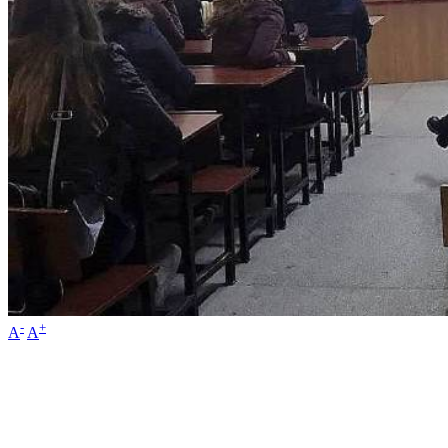
-
+
A
A