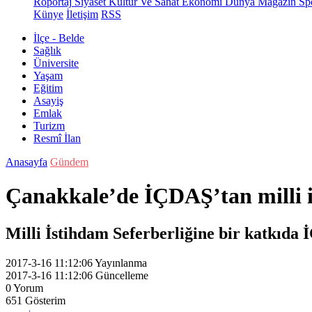
Röportaj
Siyaset
Kültür Ve Sanat
Ekonomi
Dünya
Magazin
Sp
Künye
İletişim
RSS
İlçe - Belde
Sağlık
Üniversite
Yaşam
Eğitim
Asayiş
Emlak
Turizm
Resmî İlan
Anasayfa
Gündem
Çanakkale’de İÇDAŞ’tan milli i
Milli İstihdam Seferberliğine bir katkıda 
2017-3-16 11:12:06
Yayınlanma
2017-3-16 11:12:06
Güncelleme
0
Yorum
651
Gösterim