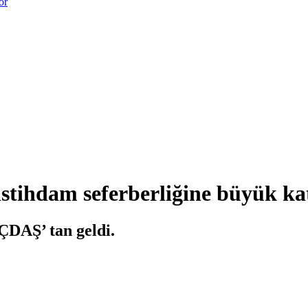
or
stihdam seferberliğine büyük ka
İÇDAŞ’ tan geldi.