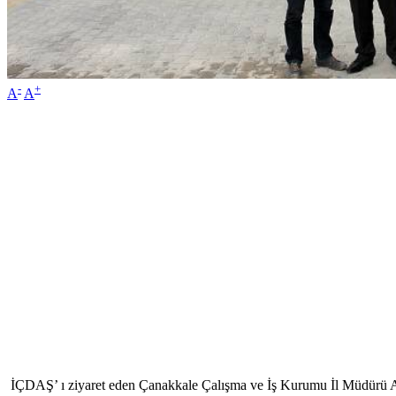
-
+
A
A
İÇDAŞ’ ı ziyaret eden Çanakkale Çalışma ve İş Kurumu İl Müdürü Ali Ç