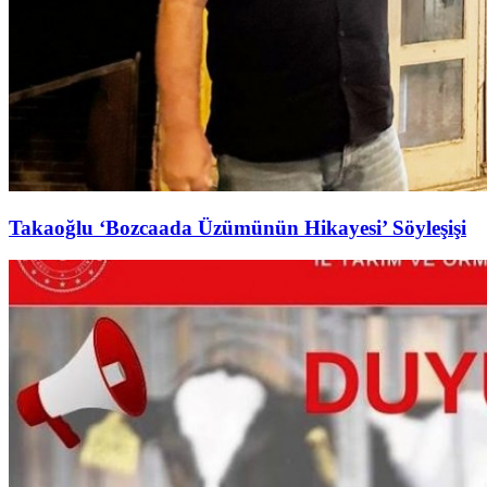
Takaoğlu ‘Bozcaada Üzümünün Hikayesi’ Söyleşişi