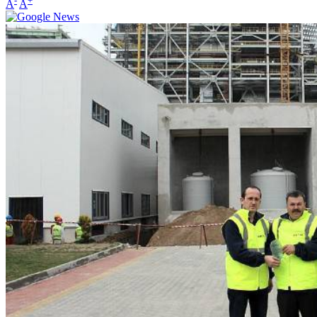
-
+
A
A