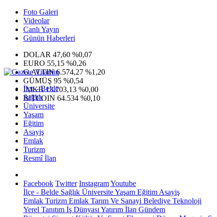
Foto Galeri
Videolar
Canlı Yayın
Günün Haberleri
DOLAR
47,60
%0,07
EURO
55,15
%0,26
G.ALTIN
6.574,27
%1,20
GÜMÜŞ
95
%0,54
İlçe - Belde
IMKB
13.703,13
%0,00
Sağlık
BITCOIN
64.534
%0,10
Üniversite
Yaşam
Eğitim
Asayiş
Emlak
Turizm
Resmî İlan
Facebook
Twitter
Instagram
Youtube
İlçe - Belde
Sağlık
Üniversite
Yaşam
Eğitim
Asayiş
Emlak
Turizm
Emlak
Tarım Ve Sanayi
Belediye
Teknoloji
Yerel
Tanıtım
İş Dünyası
Yatırım
İlan
Gündem