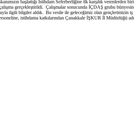
şkanımızın başlattığı İstihdam Seferberliğine ilk karşılık verenlerden b
 çalışma gerçekleştirildi. Çalışmalar sonucunda İÇDAŞ grubu bünyesine
ilgili bilgiler aldık. Bu vesile ile geleceğimiz olan gençlerimizin iş 
rsoneline, istihdama katkılarından Çanakkale İŞKUR İl Müdürlüğü adı