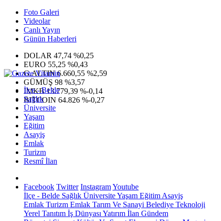
Foto Galeri
Videolar
Canlı Yayın
Günün Haberleri
DOLAR
47,74
%0,25
EURO
55,25
%0,43
G.ALTIN
6.660,55
%2,59
GÜMÜŞ
98
%3,57
İlçe - Belde
IMKB
13.779,39
%-0,14
Sağlık
BITCOIN
64.826
%-0,27
Üniversite
Yaşam
Eğitim
Asayiş
Emlak
Turizm
Resmî İlan
Facebook
Twitter
Instagram
Youtube
İlçe - Belde
Sağlık
Üniversite
Yaşam
Eğitim
Asayiş
Emlak
Turizm
Emlak
Tarım Ve Sanayi
Belediye
Teknoloji
Yerel
Tanıtım
İş Dünyası
Yatırım
İlan
Gündem