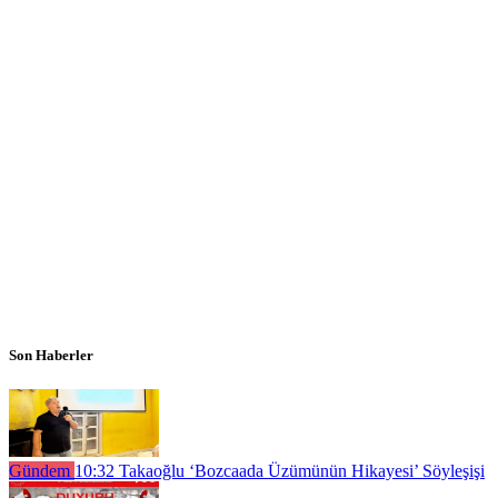
Son Haberler
Gündem
10:32
Takaoğlu ‘Bozcaada Üzümünün Hikayesi’ Söyleşişi