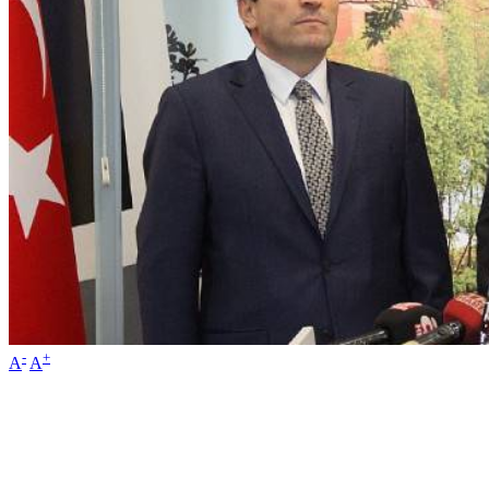
-
+
A
A