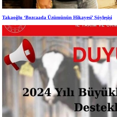
Takaoğlu ‘Bozcaada Üzümünün Hikayesi’ Söyleşişi