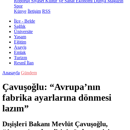
Röportaj
Siyaset
Kültür Ve Sanat
Ekonomi
Dünya
Magazin
Spor
Künye
İletişim
RSS
İlçe - Belde
Sağlık
Üniversite
Yaşam
Eğitim
Asayiş
Emlak
Turizm
Resmî İlan
Anasayfa
Gündem
Çavuşoğlu: “Avrupa’nın
fabrika ayarlarına dönmesi
lazım”
Dışişleri Bakanı Mevlüt Çavuşoğlu,