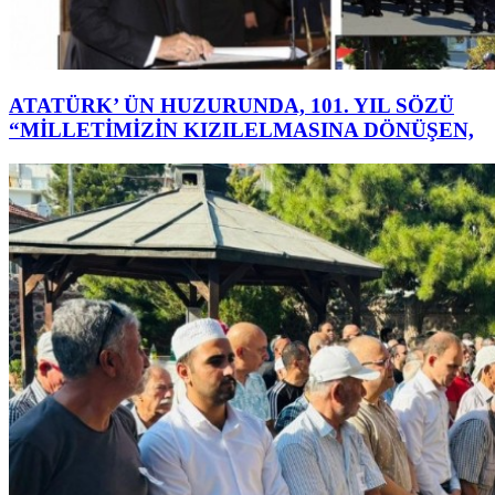
ATATÜRK’ ÜN HUZURUNDA, 101. YIL SÖZÜ
“MİLLETİMİZİN KIZILELMASINA DÖNÜŞEN,