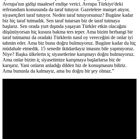
Avrupa'nın gidişi maalesef endişe verici. Avrupa Türkiye'deki
referandum konusunda da taraf tutuyor. Gazetelere manşet atıyor,
siyasetçileri taraf tutuyor. Neden taraf tutuyorsunuz? Bugüne kadar
biz hiç taraf tutmadık. Sen taraf tutarsan biz de taraf tutmaya
başlarız. Sen orada yurt dışında yaşayan Türkler etkin olacağını
düşünüyorsan hiç kusura bakma ters teper. Ama bizim herhangi bir
taraf tutmamız da oradaki Türklerin nasıl oy vereceğini de onlar iyi
tahmin eder. Ama biz bunu doğru bulmuyoruz. Bugüne kadar da hiç
müdahale etmedik. 15 senedir iktidardayız imasını bile yapmıyoruz.
Niye? Başka ülkelerin iç siyasetlerine karışmayı doğru bulmuyoruz.
Ama onlar bizim iç siyasetimize karışmaya başlarlarsa biz de
karışırız. Yani onların anladığı dilden biz de konuşmasını biliriz.
Ama bununla da kalmayız, ama bu doğru bir şey olmaz.”