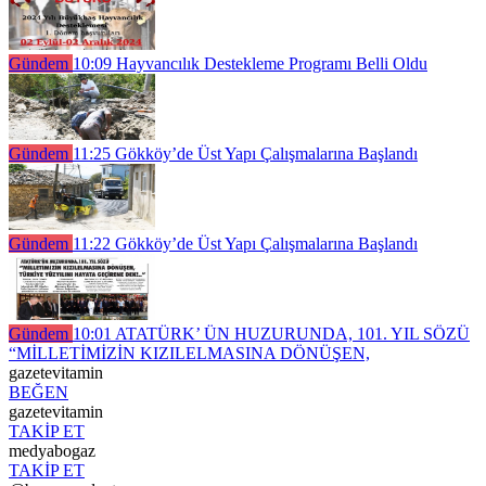
Gündem
10:09
Hayvancılık Destekleme Programı Belli Oldu
Gündem
11:25
Gökköy’de Üst Yapı Çalışmalarına Başlandı
Gündem
11:22
Gökköy’de Üst Yapı Çalışmalarına Başlandı
Gündem
10:01
ATATÜRK’ ÜN HUZURUNDA, 101. YIL SÖZÜ
“MİLLETİMİZİN KIZILELMASINA DÖNÜŞEN,
gazetevitamin
BEĞEN
gazetevitamin
TAKİP ET
medyabogaz
TAKİP ET