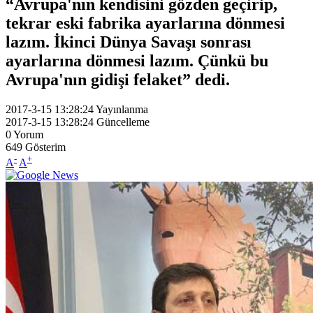
“Avrupa'nın kendisini gözden geçirip,
tekrar eski fabrika ayarlarına dönmesi
lazım. İkinci Dünya Savaşı sonrası
ayarlarına dönmesi lazım. Çünkü bu
Avrupa'nın gidişi felaket” dedi.
2017-3-15 13:28:24
Yayınlanma
2017-3-15 13:28:24
Güncelleme
0
Yorum
649
Gösterim
-
+
A
A