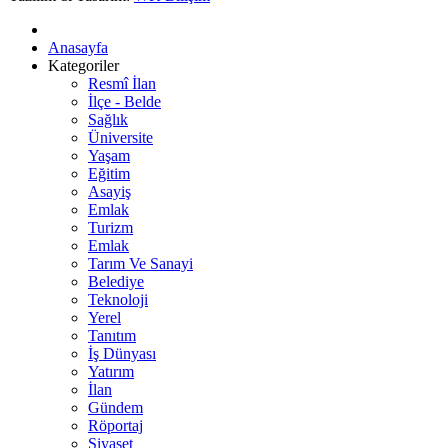
Anasayfa
Kategoriler
Resmî İlan
İlçe - Belde
Sağlık
Üniversite
Yaşam
Eğitim
Asayiş
Emlak
Turizm
Emlak
Tarım Ve Sanayi
Belediye
Teknoloji
Yerel
Tanıtım
İş Dünyası
Yatırım
İlan
Gündem
Röportaj
Siyaset