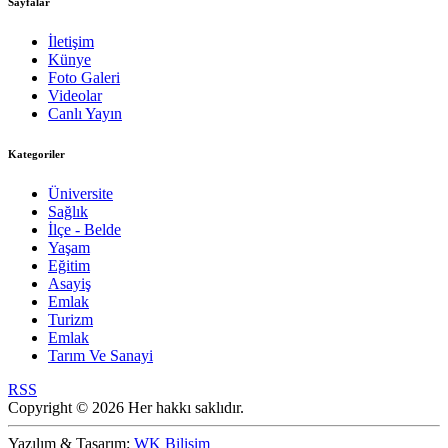
Sayfalar
İletişim
Künye
Foto Galeri
Videolar
Canlı Yayın
Kategoriler
Üniversite
Sağlık
İlçe - Belde
Yaşam
Eğitim
Asayiş
Emlak
Turizm
Emlak
Tarım Ve Sanayi
RSS
Copyright © 2026 Her hakkı saklıdır.
Yazılım & Tasarım:
WK Bilişim