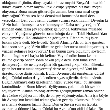
olduğunu düşünün, dünya ayakta olmaz mıydı? Rusya'da olsa bütün
dünya ayakta olmaz mıydı? Peki Avrupa yapınca biz nasıl meşru
oluyoruz? Buna meşru gösterdiğin zaman, ben sana nasıl saygı
duyacağım? Yarın sen bana demokrasi konusunda nasıl ders
vereceksin? Ben bunu senin yüzüne vurmayacak mıyım? Diyorlar ki
‘Sizin bakan konuşunca sert konuşuyor.’ Daha ne diyeceğim. Yani
içimden daha fazla şey söylemek geliyor da, terbiyemiz müsaade
etmiyor. Yaptığımız görevin sorumluluğu da var. Tabii Hollanda'dan
çok içimizdeki Hollandalıları da görüyoruz. Efendim ‘dış işleri
bakanı şöyle dedi, böyle dedi.’ Şimdi Almanya'da bir tane gazeteci
bana soru soruyor, 'Sizin ülkenize gelen her turist tutuklanıyormuş, o
yüzden gelmeye korkuyoruz.' Ben bunun zırva olduğunu söyledim.
Bunun İngilizcesi başka bir kelime. Vay efendim bunu kelime
kelime çevirip ondan sonra bakan şöyle dedi. Ben buna zırva
demeyeceğim de ne diyeceğim? Bir gazeteci çıkıp, ‘Sizin ülkenize
gelen her turist tutuklanıyormuş’ derse ne diyeceğim? Yani bir
gazeteci önce dürüst olmalı. Bugün Avrupa'daki gazeteciler dürüst
değil. Çünkü onları da yönlendiren siyasetçilerdir, derin devlettir.
Bugün Almanya'daki gazetelerin hepsi, yüzde yüzü, bu sistemin
kontrolündedir. Bunu bilerek söylüyorum, çok iddialı bir şekilde
söylüyorum. Alman arkadaşlarımızla görüştüğümüz zaman onların
da yüzüne söylüyorum. Hiç de bir şey söylemiyorlar. Ama işte böyle
bir Avrupa'nın kendisini tekrar gözden geçirip, tekrar eski fabrika
ayarlarına dönmesi lazım. İkinci Dünya Savaşı sonrası fabrika
ayarlarına dönmesi lazım. Çünkü bu Avrupa'nın gidişi felaket. Bu