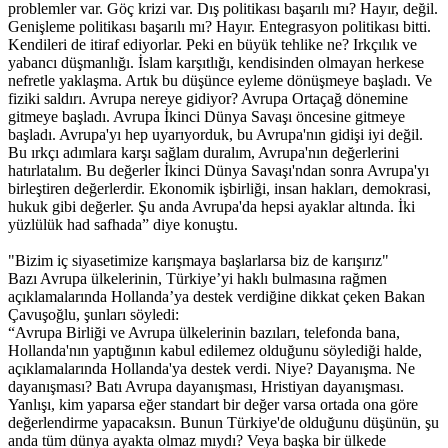
problemler var. Göç krizi var. Dış politikası başarılı mı? Hayır, değil.
Genişleme politikası başarılı mı? Hayır. Entegrasyon politikası bitti.
Kendileri de itiraf ediyorlar. Peki en büyük tehlike ne? Irkçılık ve
yabancı düşmanlığı. İslam karşıtlığı, kendisinden olmayan herkese
nefretle yaklaşma. Artık bu düşünce eyleme dönüşmeye başladı. Ve
fiziki saldırı. Avrupa nereye gidiyor? Avrupa Ortaçağ dönemine
gitmeye başladı. Avrupa İkinci Dünya Savaşı öncesine gitmeye
başladı. Avrupa'yı hep uyarıyorduk, bu Avrupa'nın gidişi iyi değil.
Bu ırkçı adımlara karşı sağlam duralım, Avrupa'nın değerlerini
hatırlatalım. Bu değerler İkinci Dünya Savaşı'ndan sonra Avrupa'yı
birleştiren değerlerdir. Ekonomik işbirliği, insan hakları, demokrasi,
hukuk gibi değerler. Şu anda Avrupa'da hepsi ayaklar altında. İki
yüzlülük had safhada” diye konuştu.
"Bizim iç siyasetimize karışmaya başlarlarsa biz de karışırız"
Bazı Avrupa ülkelerinin, Türkiye’yi haklı bulmasına rağmen
açıklamalarında Hollanda’ya destek verdiğine dikkat çeken Bakan
Çavuşoğlu, şunları söyledi:
“Avrupa Birliği ve Avrupa ülkelerinin bazıları, telefonda bana,
Hollanda'nın yaptığının kabul edilemez olduğunu söylediği halde,
açıklamalarında Hollanda'ya destek verdi. Niye? Dayanışma. Ne
dayanışması? Batı Avrupa dayanışması, Hristiyan dayanışması.
Yanlışı, kim yaparsa eğer standart bir değer varsa ortada ona göre
değerlendirme yapacaksın. Bunun Türkiye'de olduğunu düşünün, şu
anda tüm dünya ayakta olmaz mıydı? Veya başka bir ülkede