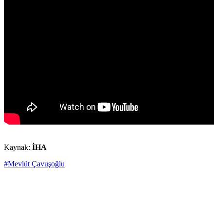
Kaynak:
İHA
#Mevlüt Çavuşoğlu