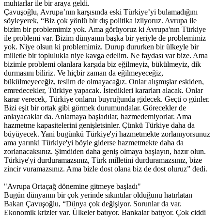
muhtarlar ile bir araya geldi.
Çavuşoğlu, Avrupa’nın karşısında eski Türkiye’yi bulamadığını
söyleyerek, “Biz çok yönlü bir dış politika izliyoruz. Avrupa ile
bizim bir problemimiz yok. Ama görüyoruz ki Avrupa'nın Türkiye
ile problemi var. Bizim dünyanın başka bir yeriyle de problemimiz
yok. Niye olsun ki problemimiz. Durup dururken bir ülkeyle bir
milletle bir toplulukla niye kavga edelim. Ne faydası var bize. Ama
bizimle problemi olanlara karşıda biz eğilmeyiz, bükülmeyiz, dik
durmasını biliriz. Ve hiçbir zaman da eğilmeyeceğiz,
bükülmeyeceğiz, teslim de olmayacağız. Onlar alışmışlar eskiden,
emredecekler, Türkiye yapacak. İstedikleri kararları alacak. Onlar
karar verecek, Türkiye onların buyruğunda gidecek. Geçti o günler.
Bizi eşit bir ortak gibi görmek durumundalar. Görecekler de
anlayacaklar da. Anlamaya başladılar, hazmedemiyorlar. Ama
hazmetme kapasitelerini genişletsinler. Çünkü Türkiye daha da
büyüyecek. Yani bugünkü Türkiye'yi hazmetmekte zorlanıyorsunuz
ama yarınki Türkiye'yi böyle giderse hazmetmekte daha da
zorlanacaksınız. Şimdiden daha geniş olmaya başlayın, hazır olun.
Türkiye'yi durduramazsınız, Türk milletini durduramazsınız, bize
zincir vuramazsınız. Ama bizle dost olana biz de dost oluruz” dedi.
"Avrupa Ortaçağ dönemine gitmeye başladı"
Bugün dünyanın bir çok yerinde sıkıntılar olduğunu hatırlatan
Bakan Çavuşoğlu, “Dünya çok değişiyor. Sorunlar da var.
Ekonomik krizler var. Ülkeler batıyor. Bankalar batıyor. Çok ciddi