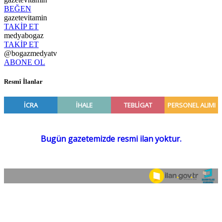
BEĞEN
gazetevitamin
TAKİP ET
medyabogaz
TAKİP ET
@bogazmedyatv
ABONE OL
Resmî İlanlar