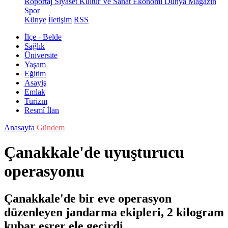
Röportaj
Siyaset
Kültür Ve Sanat
Ekonomi
Dünya
Magazin
Spor
Künye
İletişim
RSS
İlçe - Belde
Sağlık
Üniversite
Yaşam
Eğitim
Asayiş
Emlak
Turizm
Resmî İlan
Anasayfa
Gündem
Çanakkale'de uyuşturucu
operasyonu
Çanakkale'de bir eve operasyon
düzenleyen jandarma ekipleri, 2 kilogram
kubar esrer ele geçirdi.