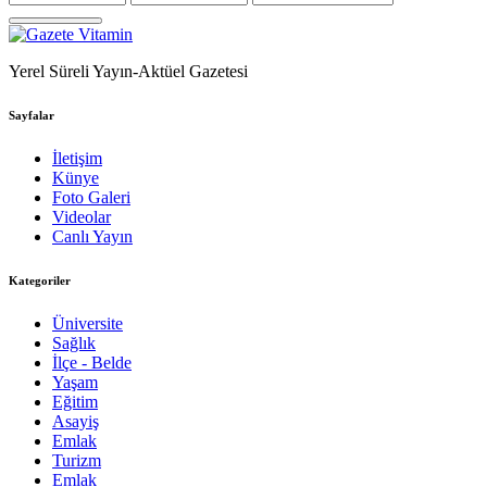
Yerel Süreli Yayın-Aktüel Gazetesi
Sayfalar
İletişim
Künye
Foto Galeri
Videolar
Canlı Yayın
Kategoriler
Üniversite
Sağlık
İlçe - Belde
Yaşam
Eğitim
Asayiş
Emlak
Turizm
Emlak