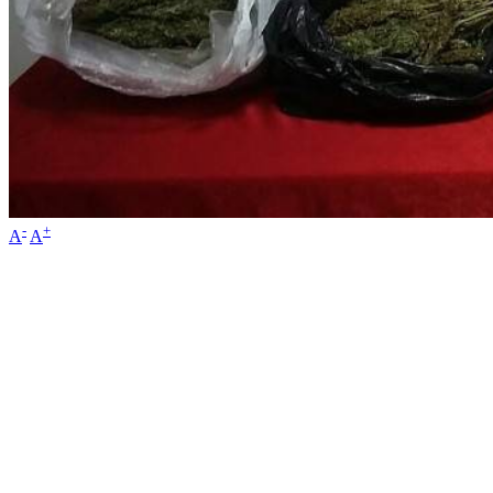
-
+
A
A