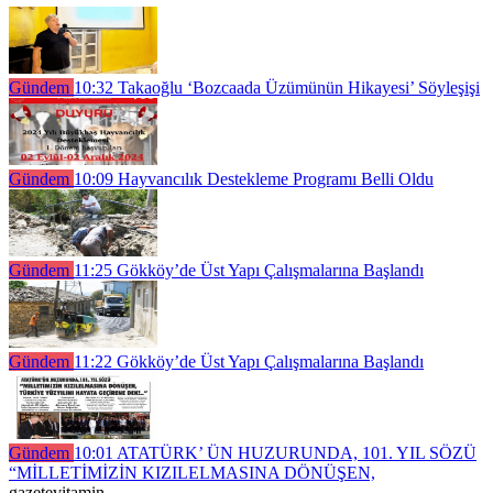
Gündem
10:32
Takaoğlu ‘Bozcaada Üzümünün Hikayesi’ Söyleşişi
Gündem
10:09
Hayvancılık Destekleme Programı Belli Oldu
Gündem
11:25
Gökköy’de Üst Yapı Çalışmalarına Başlandı
Gündem
11:22
Gökköy’de Üst Yapı Çalışmalarına Başlandı
Gündem
10:01
ATATÜRK’ ÜN HUZURUNDA, 101. YIL SÖZÜ
“MİLLETİMİZİN KIZILELMASINA DÖNÜŞEN,
gazetevitamin