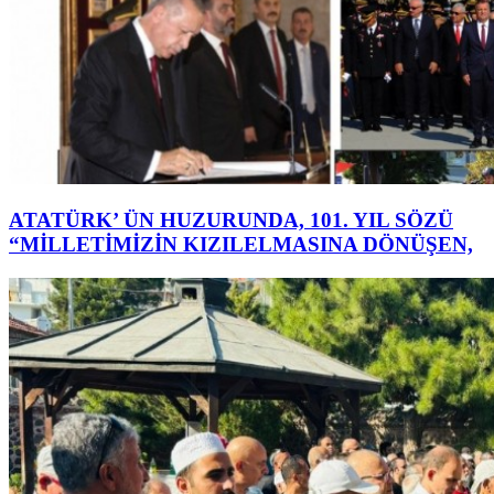
ATATÜRK’ ÜN HUZURUNDA, 101. YIL SÖZÜ
“MİLLETİMİZİN KIZILELMASINA DÖNÜŞEN,