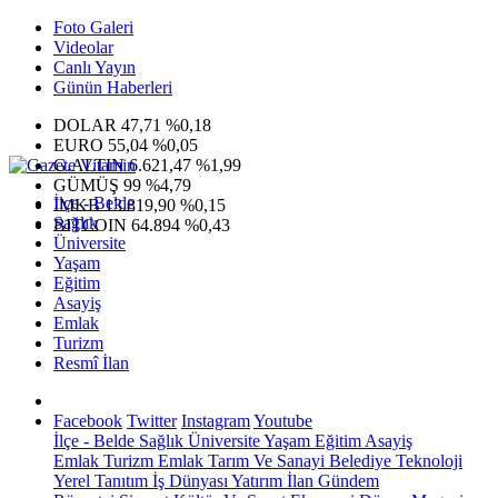
Foto Galeri
Videolar
Canlı Yayın
Günün Haberleri
DOLAR
47,71
%0,18
EURO
55,04
%0,05
G.ALTIN
6.621,47
%1,99
GÜMÜŞ
99
%4,79
İlçe - Belde
IMKB
13.819,90
%0,15
Sağlık
BITCOIN
64.894
%0,43
Üniversite
Yaşam
Eğitim
Asayiş
Emlak
Turizm
Resmî İlan
Facebook
Twitter
Instagram
Youtube
İlçe - Belde
Sağlık
Üniversite
Yaşam
Eğitim
Asayiş
Emlak
Turizm
Emlak
Tarım Ve Sanayi
Belediye
Teknoloji
Yerel
Tanıtım
İş Dünyası
Yatırım
İlan
Gündem