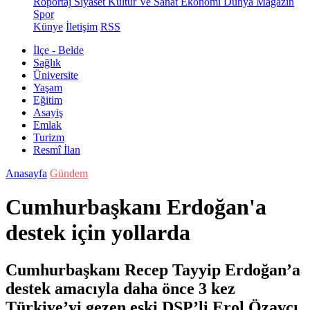
Röportaj
Siyaset
Kültür Ve Sanat
Ekonomi
Dünya
Magazin
Spor
Künye
İletişim
RSS
İlçe - Belde
Sağlık
Üniversite
Yaşam
Eğitim
Asayiş
Emlak
Turizm
Resmî İlan
Anasayfa
Gündem
Cumhurbaşkanı Erdoğan'a
destek için yollarda
Cumhurbaşkanı Recep Tayyip Erdoğan’a
destek amacıyla daha önce 3 kez
Türkiye’yi gezen eski DSP’li Erol Özavcı,