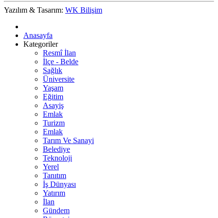
Yazılım & Tasarım:
WK Bilişim
Anasayfa
Kategoriler
Resmî İlan
İlçe - Belde
Sağlık
Üniversite
Yaşam
Eğitim
Asayiş
Emlak
Turizm
Emlak
Tarım Ve Sanayi
Belediye
Teknoloji
Yerel
Tanıtım
İş Dünyası
Yatırım
İlan
Gündem