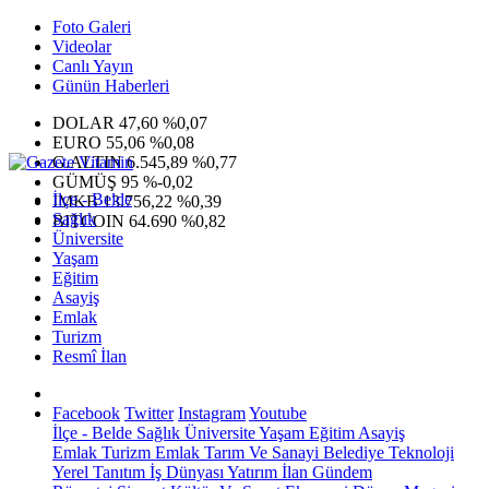
Foto Galeri
Videolar
Canlı Yayın
Günün Haberleri
DOLAR
47,60
%0,07
EURO
55,06
%0,08
G.ALTIN
6.545,89
%0,77
GÜMÜŞ
95
%-0,02
İlçe - Belde
IMKB
13.756,22
%0,39
Sağlık
BITCOIN
64.690
%0,82
Üniversite
Yaşam
Eğitim
Asayiş
Emlak
Turizm
Resmî İlan
Facebook
Twitter
Instagram
Youtube
İlçe - Belde
Sağlık
Üniversite
Yaşam
Eğitim
Asayiş
Emlak
Turizm
Emlak
Tarım Ve Sanayi
Belediye
Teknoloji
Yerel
Tanıtım
İş Dünyası
Yatırım
İlan
Gündem