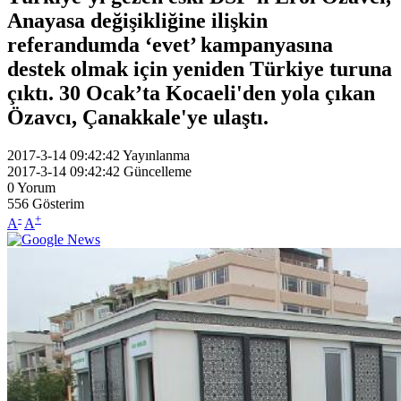
Anayasa değişikliğine ilişkin
referandumda ‘evet’ kampanyasına
destek olmak için yeniden Türkiye turuna
çıktı. 30 Ocak’ta Kocaeli'den yola çıkan
Özavcı, Çanakkale'ye ulaştı.
2017-3-14 09:42:42
Yayınlanma
2017-3-14 09:42:42
Güncelleme
0
Yorum
556
Gösterim
-
+
A
A