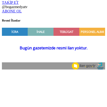
TAKİP ET
@bogazmedyatv
ABONE OL
Resmî İlanlar