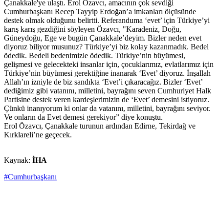
Çanakkale'ye ulaştı. Erol Özavcı, amacının çok sevdiği
Cumhurbaşkanı Recep Tayyip Erdoğan’a imkanları ölçüsünde
destek olmak olduğunu belirtti. Referanduma ‘evet’ için Türkiye’yi
karış karış gezdiğini söyleyen Özavcı, "Karadeniz, Doğu,
Güneydoğu, Ege ve bugün Çanakkale’deyim. Bizler neden evet
diyoruz biliyor musunuz? Türkiye’yi biz kolay kazanmadık. Bedel
ödedik. Bedeli bedenimizle ödedik. Türkiye’nin büyümesi,
gelişmesi ve gelecekteki insanlar için, çocuklarımız, evlatlarımız için
Türkiye’nin büyümesi gerektiğine inanarak ‘Evet’ diyoruz. İnşallah
Allah’ın izniyle de biz sandıkta ‘Evet’i çıkaracağız. Bizler ‘Evet’
dediğimiz gibi vatanını, milletini, bayrağını seven Cumhuriyet Halk
Partisine destek veren kardeşlerimizin de ‘Evet’ demesini istiyoruz.
Çünkü inanıyorum ki onlar da vatanını, milletini, bayrağını seviyor.
Ve onların da Evet demesi gerekiyor” diye konuştu.
Erol Özavcı, Çanakkale turunun ardından Edirne, Tekirdağ ve
Kırklareli’ne geçecek.
Kaynak:
İHA
#Cumhurbaşkanı