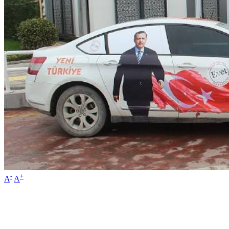
-
+
A
A