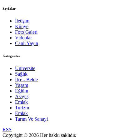
Sayfalar
İletişim
Künye
Foto Galeri
Videolar
Canlı Yayın
Kategoriler
Üniversite
Sağlık
İlçe - Belde
Yaşam
Eğitim
Asayiş
Emlak
Turizm
Emlak
Tarım Ve Sanayi
RSS
Copyright © 2026 Her hakkı saklıdır.