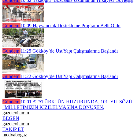
Gündem
10:32
Takaoğlu ‘Bozcaada Üzümünün Hikayesi’ Söyleşişi
Gündem
10:09
Hayvancılık Destekleme Programı Belli Oldu
Gündem
11:25
Gökköy’de Üst Yapı Çalışmalarına Başlandı
Gündem
11:22
Gökköy’de Üst Yapı Çalışmalarına Başlandı
Gündem
10:01
ATATÜRK’ ÜN HUZURUNDA, 101. YIL SÖZÜ
“MİLLETİMİZİN KIZILELMASINA DÖNÜŞEN,
gazetevitamin
BEĞEN
gazetevitamin
TAKİP ET
medyabogaz