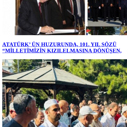
ATATÜRK’ ÜN HUZURUNDA, 101. YIL SÖZÜ
“MİLLETİMİZİN KIZILELMASINA DÖNÜŞEN,