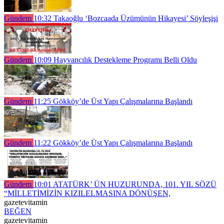
Gündem
10:32
Takaoğlu ‘Bozcaada Üzümünün Hikayesi’ Söyleşişi
Gündem
10:09
Hayvancılık Destekleme Programı Belli Oldu
Gündem
11:25
Gökköy’de Üst Yapı Çalışmalarına Başlandı
Gündem
11:22
Gökköy’de Üst Yapı Çalışmalarına Başlandı
Gündem
10:01
ATATÜRK’ ÜN HUZURUNDA, 101. YIL SÖZÜ
“MİLLETİMİZİN KIZILELMASINA DÖNÜŞEN,
gazetevitamin
BEĞEN
gazetevitamin