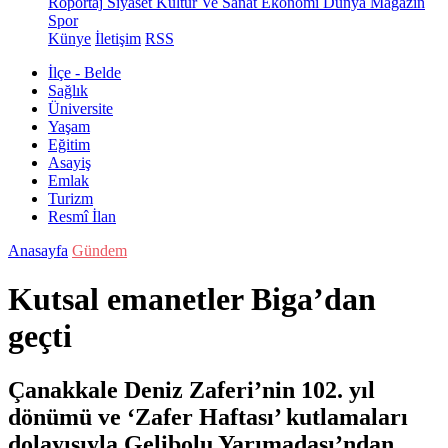
Röportaj
Siyaset
Kültür Ve Sanat
Ekonomi
Dünya
Magazin
Spor
Künye
İletişim
RSS
İlçe - Belde
Sağlık
Üniversite
Yaşam
Eğitim
Asayiş
Emlak
Turizm
Resmî İlan
Anasayfa
Gündem
Kutsal emanetler Biga’dan
geçti
Çanakkale Deniz Zaferi’nin 102. yıl
dönümü ve ‘Zafer Haftası’ kutlamaları
dolayısıyla Gelibolu Yarımadası’ndan