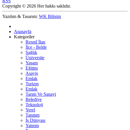
RSS
Copyright © 2026 Her hakkı saklıdır.
Yazılım & Tasarım:
WK Bilişim
Anasayfa
Kategoriler
Resmî İlan
İlçe - Belde
Sağlık
Üniversite
Yaşam
Eğitim
Asayiş
Emlak
Turizm
Emlak
Tarım Ve Sanayi
Belediye
Teknoloji
Yerel
Tanıtım
İş Dünyası
Yatırım