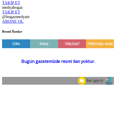
TAKİP ET
medyabogaz
TAKİP ET
@bogazmedyatv
ABONE OL
Resmî İlanlar