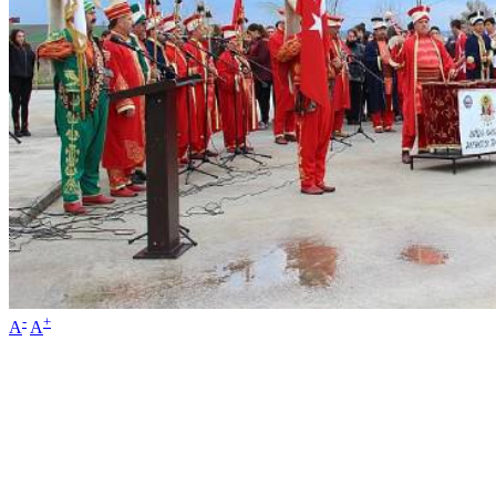
-
+
A
A