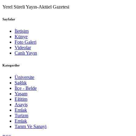
Yerel Süreli Yayın-Aktüel Gazetesi
Sayfalar
İletişim
Künye
Foto Galeri
Videolar
Canlı Yayın
Kategoriler
Üniversite
Sağlık
İlçe - Belde
Yaşam
Eğitim
Asayiş
Emlak
Turizm
Emlak
Tarım Ve Sanayi