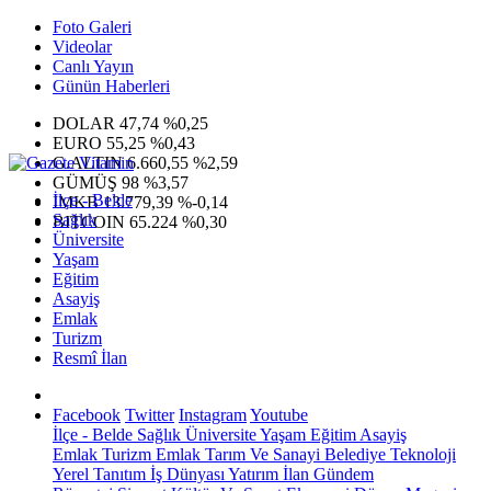
Foto Galeri
Videolar
Canlı Yayın
Günün Haberleri
DOLAR
47,74
%0,25
EURO
55,25
%0,43
G.ALTIN
6.660,55
%2,59
GÜMÜŞ
98
%3,57
İlçe - Belde
IMKB
13.779,39
%-0,14
Sağlık
BITCOIN
65.224
%0,30
Üniversite
Yaşam
Eğitim
Asayiş
Emlak
Turizm
Resmî İlan
Facebook
Twitter
Instagram
Youtube
İlçe - Belde
Sağlık
Üniversite
Yaşam
Eğitim
Asayiş
Emlak
Turizm
Emlak
Tarım Ve Sanayi
Belediye
Teknoloji
Yerel
Tanıtım
İş Dünyası
Yatırım
İlan
Gündem