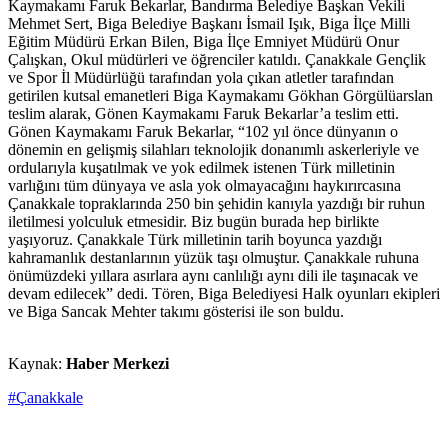
Kaymakamı Faruk Bekarlar, Bandırma Belediye Başkan Vekili
Mehmet Sert, Biga Belediye Başkanı İsmail Işık, Biga İlçe Milli
Eğitim Müdürü Erkan Bilen, Biga İlçe Emniyet Müdürü Onur
Çalışkan, Okul müdürleri ve öğrenciler katıldı. Çanakkale Gençlik
ve Spor İl Müdürlüğü tarafından yola çıkan atletler tarafından
getirilen kutsal emanetleri Biga Kaymakamı Gökhan Görgülüarslan
teslim alarak, Gönen Kaymakamı Faruk Bekarlar’a teslim etti.
Gönen Kaymakamı Faruk Bekarlar, “102 yıl önce dünyanın o
dönemin en gelişmiş silahları teknolojik donanımlı askerleriyle ve
ordularıyla kuşatılmak ve yok edilmek istenen Türk milletinin
varlığını tüm dünyaya ve asla yok olmayacağını haykırırcasına
Çanakkale topraklarında 250 bin şehidin kanıyla yazdığı bir ruhun
iletilmesi yolculuk etmesidir. Biz bugün burada hep birlikte
yaşıyoruz. Çanakkale Türk milletinin tarih boyunca yazdığı
kahramanlık destanlarının yüzük taşı olmuştur. Çanakkale ruhuna
önümüzdeki yıllara asırlara aynı canlılığı aynı dili ile taşınacak ve
devam edilecek” dedi. Tören, Biga Belediyesi Halk oyunları ekipleri
ve Biga Sancak Mehter takımı gösterisi ile son buldu.
Kaynak:
Haber Merkezi
#Çanakkale