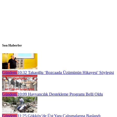
Son Haberler
Gündem
10:32
Takaoğlu ‘Bozcaada Üzümünün Hikayesi’ Söyleşişi
Gündem
10:09
Hayvancılık Destekleme Programı Belli Oldu
Gündem
11:25
Gökköy’de Üst Yapı Çalışmalarına Başlandı