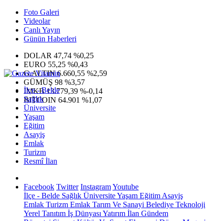
Foto Galeri
Videolar
Canlı Yayın
Günün Haberleri
DOLAR
47,74
%0,25
EURO
55,25
%0,43
G.ALTIN
6.660,55
%2,59
GÜMÜŞ
98
%3,57
İlçe - Belde
IMKB
13.779,39
%-0,14
Sağlık
BITCOIN
64.901
%1,07
Üniversite
Yaşam
Eğitim
Asayiş
Emlak
Turizm
Resmî İlan
Facebook
Twitter
Instagram
Youtube
İlçe - Belde
Sağlık
Üniversite
Yaşam
Eğitim
Asayiş
Emlak
Turizm
Emlak
Tarım Ve Sanayi
Belediye
Teknoloji
Yerel
Tanıtım
İş Dünyası
Yatırım
İlan
Gündem