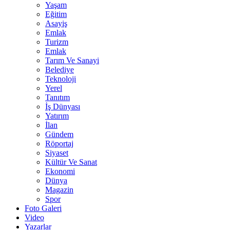
Yaşam
Eğitim
Asayiş
Emlak
Turizm
Emlak
Tarım Ve Sanayi
Belediye
Teknoloji
Yerel
Tanıtım
İş Dünyası
Yatırım
İlan
Gündem
Röportaj
Siyaset
Kültür Ve Sanat
Ekonomi
Dünya
Magazin
Spor
Foto Galeri
Video
Yazarlar