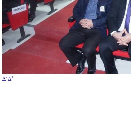
-
+
A
A