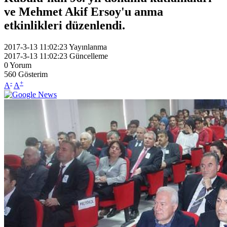
ve Mehmet Akif Ersoy'u anma
etkinlikleri düzenlendi.
2017-3-13 11:02:23
Yayınlanma
2017-3-13 11:02:23
Güncelleme
0
Yorum
560
Gösterim
-
+
A
A