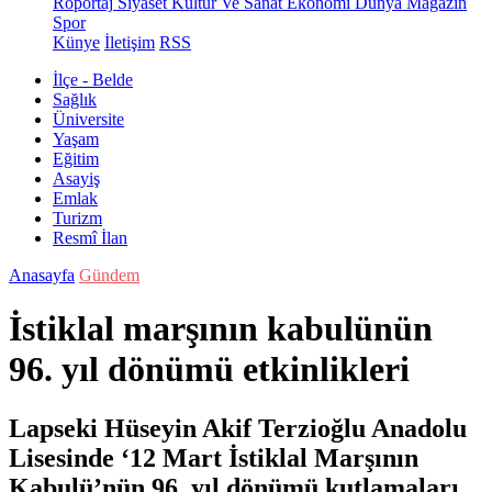
Röportaj
Siyaset
Kültür Ve Sanat
Ekonomi
Dünya
Magazin
Spor
Künye
İletişim
RSS
İlçe - Belde
Sağlık
Üniversite
Yaşam
Eğitim
Asayiş
Emlak
Turizm
Resmî İlan
Anasayfa
Gündem
İstiklal marşının kabulünün
96. yıl dönümü etkinlikleri
Lapseki Hüseyin Akif Terzioğlu Anadolu
Lisesinde ‘12 Mart İstiklal Marşının
Kabulü’nün 96. yıl dönümü kutlamaları