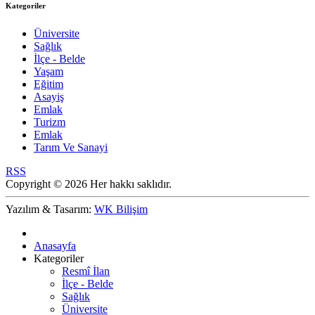
Kategoriler
Üniversite
Sağlık
İlçe - Belde
Yaşam
Eğitim
Asayiş
Emlak
Turizm
Emlak
Tarım Ve Sanayi
RSS
Copyright © 2026 Her hakkı saklıdır.
Yazılım & Tasarım:
WK Bilişim
Anasayfa
Kategoriler
Resmî İlan
İlçe - Belde
Sağlık
Üniversite