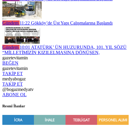
Gündem
11:22
Gökköy’de Üst Yapı Çalışmalarına Başlandı
Gündem
10:01
ATATÜRK’ ÜN HUZURUNDA, 101. YIL SÖZÜ
“MİLLETİMİZİN KIZILELMASINA DÖNÜŞEN,
gazetevitamin
BEĞEN
gazetevitamin
TAKİP ET
medyabogaz
TAKİP ET
@bogazmedyatv
ABONE OL
Resmî İlanlar