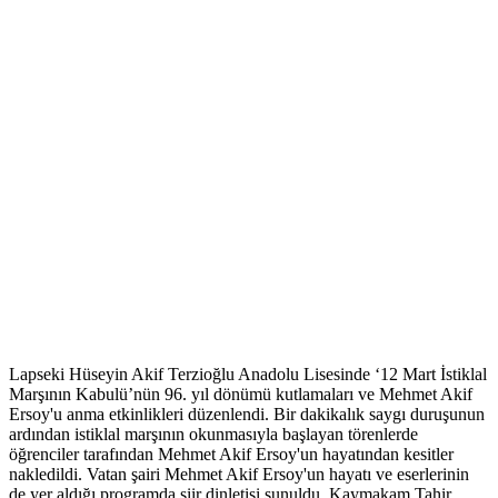
Lapseki Hüseyin Akif Terzioğlu Anadolu Lisesinde ‘12 Mart İstiklal
Marşının Kabulü’nün 96. yıl dönümü kutlamaları ve Mehmet Akif
Ersoy'u anma etkinlikleri düzenlendi. Bir dakikalık saygı duruşunun
ardından istiklal marşının okunmasıyla başlayan törenlerde
öğrenciler tarafından Mehmet Akif Ersoy'un hayatından kesitler
nakledildi. Vatan şairi Mehmet Akif Ersoy'un hayatı ve eserlerinin
de yer aldığı programda şiir dinletisi sunuldu. Kaymakam Tahir