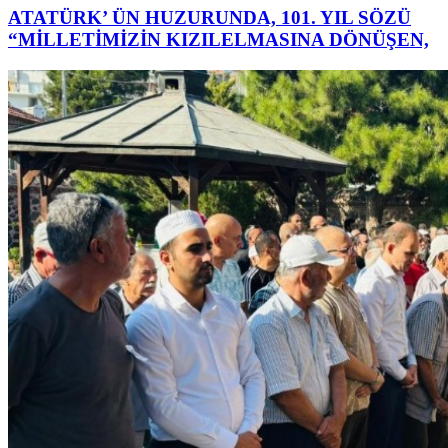
ATATÜRK’ ÜN HUZURUNDA, 101. YIL SÖZÜ
“MİLLETİMİZİN KIZILELMASINA DÖNÜŞEN,