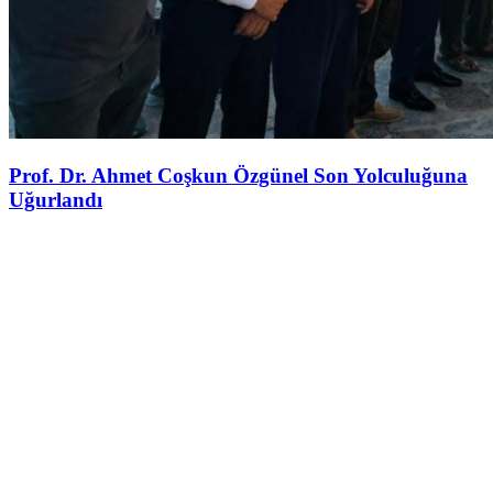
Prof. Dr. Ahmet Coşkun Özgünel Son Yolculuğuna
Uğurlandı