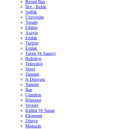
Resmî İlan
İlçe - Belde
Sağlık
Üniversite
Yaşam
Eğitim
Asayiş
Emlak
Turizm
Emlak
Tarım Ve Sanayi
Belediye
Teknoloji
Yerel
Tanıtım
İş Dünyası
Yatırım
İlan
Gündem
Röportaj
Siyaset
Kültür Ve Sanat
Ekonomi
Dünya
Magazin