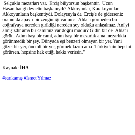
Selçuklu mezarları var. Erciş biliyorsun başkenttir. Uzun
Hasan hangi devletin başkanıydı? Akkoyunlar, Karakoyunlar.
Akkoyunların başkentiydi. Dolayısıyla da Erciş'e de giderseniz
oranın da apayrı bir zenginliği var ama Ahlat'ı görmeden bu
coğrafyaya nereden girildiği nereden şey olduğu anlaşılmaz. Ani'yi
almışızdır ama bir camimiz var doğru mudur? Gidin bir de Ahlat'ı
görün. Adım başı bir cami, adım başı bir mezarlık ama mezarlıkta
görünmedik bir şey. Dünyada eşi benzeri olmayan bir yer. Yani
güzel bir yer, önemli bir yer, görmek lazım ama Türkiye'nin hepsini
görürsen, hepsine hak ettiği hakkı verirsin."
Kaynak:
İHA
#sarıkamış
#İsmet Yılmaz