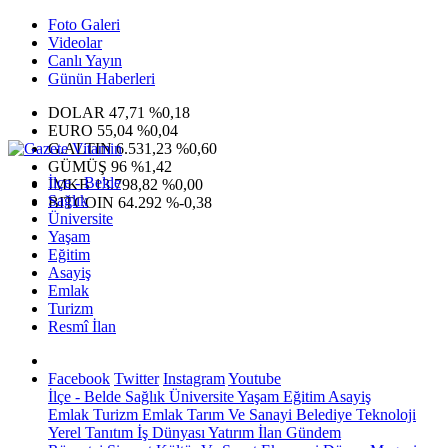
Foto Galeri
Videolar
Canlı Yayın
Günün Haberleri
DOLAR
47,71
%0,18
EURO
55,04
%0,04
G.ALTIN
6.531,23
%0,60
GÜMÜŞ
96
%1,42
İlçe - Belde
IMKB
13.798,82
%0,00
Sağlık
BITCOIN
64.292
%-0,38
Üniversite
Yaşam
Eğitim
Asayiş
Emlak
Turizm
Resmî İlan
Facebook
Twitter
Instagram
Youtube
İlçe - Belde
Sağlık
Üniversite
Yaşam
Eğitim
Asayiş
Emlak
Turizm
Emlak
Tarım Ve Sanayi
Belediye
Teknoloji
Yerel
Tanıtım
İş Dünyası
Yatırım
İlan
Gündem