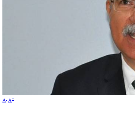
-
+
A
A