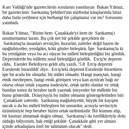
Kars Valiliği'nde gazetecilerin sorularını yanıtlayan Bakan Yılmaz,
bir gazetecinin Sarıkamış Şehitleri'nin müfredat kitaplarında biraz
daha fazla yerilmesi için herhangi bir çalışmanız var mı? Sorusunu
yanıtladı.
Bakan Yılmaz, "Bizim hem Çanakkale'yi hem de Sarıkamış'ı
unutturmamız lazım. Bu çok net bir şekilde gerçekten de
Sarıkamış'ta insanları sevinçler, huzurlar, zaferler değil bazen de
mağlubiyetler, yenilgiler, kötü günler birleştirir. İşte Sarıkamış'ta ki
bu yenilginin veya bu acı olayın bu milleti birleştirdiğini biz gördük.
Depremlerde bu milletin nasıl birleştiğini gördük. Erciş'te deprem
oldu, Esenler Belediyesi geldi afiş yazdı, '5.8 Erciş depremi
Esenlerde hissedildi' diye. Erciş'teki depremi Esenlerde hissettiren
işte bu acıda bir olmadır, bir millet olmadır. Hangi inançtan, hangi
etnik mezhepten, hangi etnik görüşten veya kan ayniyatı bağı ne
olursa olsun ortak yaşama iradesiyle, ortak tarihi olanlar ve ortak
bundan sonra da beraber tarih yazmak isteyenler bir millettir biz
bunu gösterdik. Dolayısıyla bu millet olmanın göstergelerinden biri
Çanakkale zaferdir, Sarıkamış mağlubiyettir, büyük bir kayıptır
ancak o da bu milleti birleştiren bir unsurdur, acısıyla sevinciyle
üzüntüsüyle hep beraber bizim ortak tarihimizdir. Bir kısmını alıp,
bir kısmını almamak doğru olmaz. Sarıkamış'ı da özellikleriyle dolu
olduğu biliyorum, hak ettiği şekilde Çanakkale gibi yer alması
içinde arkadaşlara özel bir talimatım olacak" dedi.