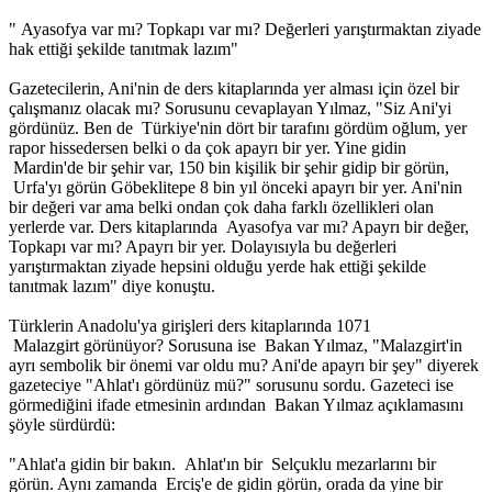
" Ayasofya var mı? Topkapı var mı? Değerleri yarıştırmaktan ziyade
hak ettiği şekilde tanıtmak lazım"
Gazetecilerin, Ani'nin de ders kitaplarında yer alması için özel bir
çalışmanız olacak mı? Sorusunu cevaplayan Yılmaz, "Siz Ani'yi
gördünüz. Ben de Türkiye'nin dört bir tarafını gördüm oğlum, yer
rapor hissedersen belki o da çok apayrı bir yer. Yine gidin
Mardin'de bir şehir var, 150 bin kişilik bir şehir gidip bir görün,
Urfa'yı görün Göbeklitepe 8 bin yıl önceki apayrı bir yer. Ani'nin
bir değeri var ama belki ondan çok daha farklı özellikleri olan
yerlerde var. Ders kitaplarında Ayasofya var mı? Apayrı bir değer,
Topkapı var mı? Apayrı bir yer. Dolayısıyla bu değerleri
yarıştırmaktan ziyade hepsini olduğu yerde hak ettiği şekilde
tanıtmak lazım" diye konuştu.
Türklerin Anadolu'ya girişleri ders kitaplarında 1071
Malazgirt görünüyor? Sorusuna ise Bakan Yılmaz, "Malazgirt'in
ayrı sembolik bir önemi var oldu mu? Ani'de apayrı bir şey" diyerek
gazeteciye "Ahlat'ı gördünüz mü?" sorusunu sordu. Gazeteci ise
görmediğini ifade etmesinin ardından Bakan Yılmaz açıklamasını
şöyle sürdürdü:
"Ahlat'a gidin bir bakın. Ahlat'ın bir Selçuklu mezarlarını bir
görün. Aynı zamanda Erciş'e de gidin görün, orada da yine bir