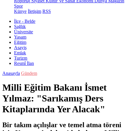
Röportaj
Siyaset
Kültür Ve Sanat
Ekonomi
Dünya
Magazin
Spor
Künye
İletişim
RSS
İlçe - Belde
Sağlık
Üniversite
Yaşam
Eğitim
Asayiş
Emlak
Turizm
Resmî İlan
Anasayfa
Gündem
Milli Eğitim Bakanı İsmet
Yılmaz: "Sarıkamış Ders
Kitaplarında Yer Alacak"
Bir takım açılışlar ve temel atma töreni