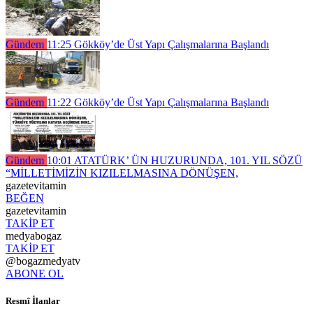
Gündem
11:25
Gökköy’de Üst Yapı Çalışmalarına Başlandı
Gündem
11:22
Gökköy’de Üst Yapı Çalışmalarına Başlandı
Gündem
10:01
ATATÜRK’ ÜN HUZURUNDA, 101. YIL SÖZÜ
“MİLLETİMİZİN KIZILELMASINA DÖNÜŞEN,
gazetevitamin
BEĞEN
gazetevitamin
TAKİP ET
medyabogaz
TAKİP ET
@bogazmedyatv
ABONE OL
Resmî İlanlar