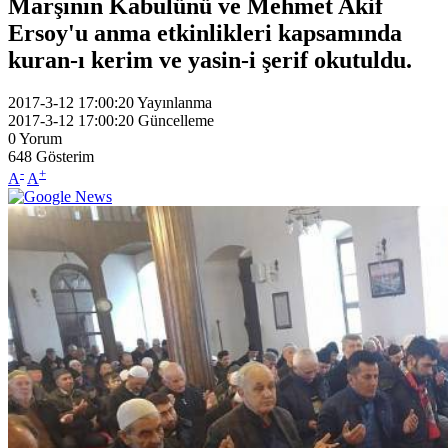
Marşının Kabulünü ve Mehmet Akif
Ersoy'u anma etkinlikleri kapsamında
kuran-ı kerim ve yasin-i şerif okutuldu.
2017-3-12 17:00:20
Yayınlanma
2017-3-12 17:00:20
Güncelleme
0
Yorum
648
Gösterim
-
+
A
A