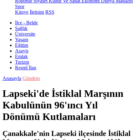
Röportaj
Siyaset
Kültür Ve Sanat
Ekonomi
Dünya
Magazin
Spor
Künye
İletişim
RSS
İlçe - Belde
Sağlık
Üniversite
Yaşam
Eğitim
Asayiş
Emlak
Turizm
Resmî İlan
Anasayfa
Gündem
Lapseki'de İstiklal Marşının
Kabulünün 96'ıncı Yıl
Dönümü Kutlamaları
Çanakkale'nin Lapseki ilçesinde İstiklal