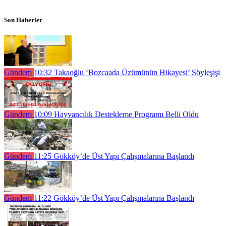
Son Haberler
Gündem
10:32
Takaoğlu ‘Bozcaada Üzümünün Hikayesi’ Söyleşişi
Gündem
10:09
Hayvancılık Destekleme Programı Belli Oldu
Gündem
11:25
Gökköy’de Üst Yapı Çalışmalarına Başlandı
Gündem
11:22
Gökköy’de Üst Yapı Çalışmalarına Başlandı