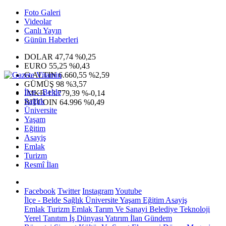
Foto Galeri
Videolar
Canlı Yayın
Günün Haberleri
DOLAR
47,74
%0,25
EURO
55,25
%0,43
G.ALTIN
6.660,55
%2,59
GÜMÜŞ
98
%3,57
İlçe - Belde
IMKB
13.779,39
%-0,14
Sağlık
BITCOIN
64.996
%0,49
Üniversite
Yaşam
Eğitim
Asayiş
Emlak
Turizm
Resmî İlan
Facebook
Twitter
Instagram
Youtube
İlçe - Belde
Sağlık
Üniversite
Yaşam
Eğitim
Asayiş
Emlak
Turizm
Emlak
Tarım Ve Sanayi
Belediye
Teknoloji
Yerel
Tanıtım
İş Dünyası
Yatırım
İlan
Gündem