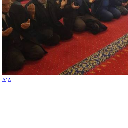
-
+
A
A