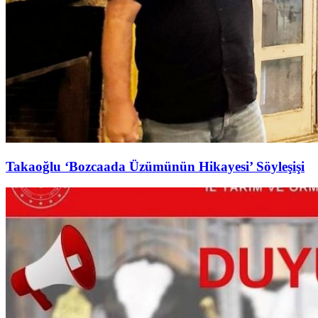
Takaoğlu ‘Bozcaada Üzümünün Hikayesi’ Söyleşişi