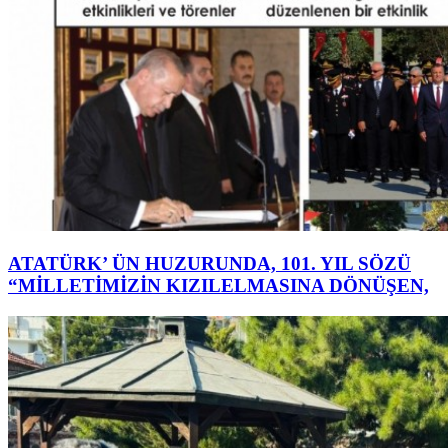
ATATÜRK’ ÜN HUZURUNDA, 101. YIL SÖZÜ
“MİLLETİMİZİN KIZILELMASINA DÖNÜŞEN,