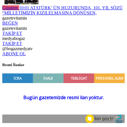
Gündem
10:01
ATATÜRK’ ÜN HUZURUNDA, 101. YIL SÖZÜ
“MİLLETİMİZİN KIZILELMASINA DÖNÜŞEN,
gazetevitamin
BEĞEN
gazetevitamin
TAKİP ET
medyabogaz
TAKİP ET
@bogazmedyatv
ABONE OL
Resmî İlanlar