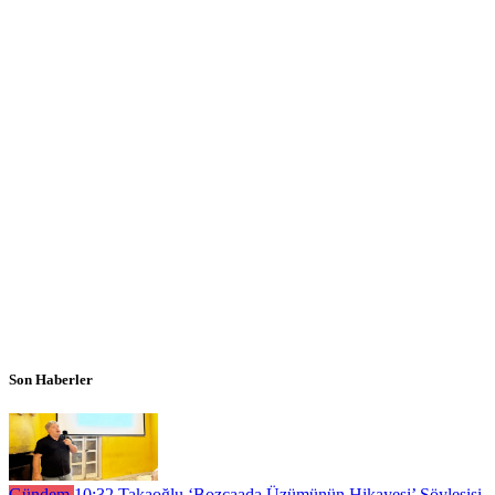
Son Haberler
Gündem
10:32
Takaoğlu ‘Bozcaada Üzümünün Hikayesi’ Söyleşişi