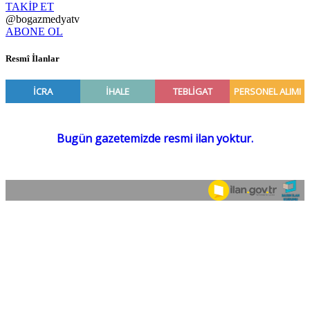
TAKİP ET
@bogazmedyatv
ABONE OL
Resmî İlanlar