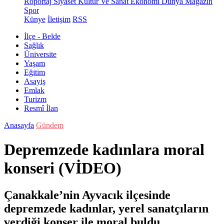
Röportaj
Siyaset
Kültür Ve Sanat
Ekonomi
Dünya
Magazin
Spor
Künye
İletişim
RSS
İlçe - Belde
Sağlık
Üniversite
Yaşam
Eğitim
Asayiş
Emlak
Turizm
Resmî İlan
Anasayfa
Gündem
Depremzede kadınlara moral
konseri (VİDEO)
Çanakkale’nin Ayvacık ilçesinde
depremzede kadınlar, yerel sanatçıların
verdiği konser ile moral buldu.