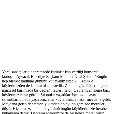
Yerel sanatçıların depremzede kadınlar için verdiği konserde
konuşan Ayvacık Belediye Başkanı Mehmet Ünal Şahin, “Bugün
hep birlikte kadınlar gününü kutlayalım istedik. Özellikle
köylerimizden de katılım olsun istedik. Zira, bu güzelliklerin içinde
maalesef başımızda bir deprem faciası geldi. Depremden sonra bazı
köylerimiz zarar gördü. Sıkıntılar yaşadılar. İşte biz de aynı
sarsıntıları burada yaşıyoruz ama köylerimizde hasar meydana geldi.
Meydana gelen depremde yıkımdan dolayı bölgemizde moraller
düştü. Hiç olmazsa kadınlar gününü bugün köylülerimizle beraber
kutlayalım dedik. Depremzedelerimize de bir nebze moral olsun