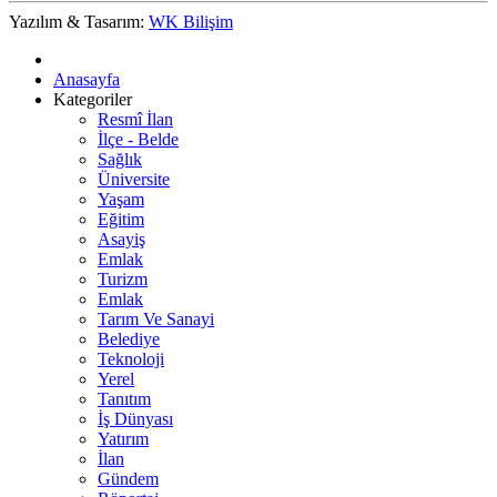
Yazılım & Tasarım:
WK Bilişim
Anasayfa
Kategoriler
Resmî İlan
İlçe - Belde
Sağlık
Üniversite
Yaşam
Eğitim
Asayiş
Emlak
Turizm
Emlak
Tarım Ve Sanayi
Belediye
Teknoloji
Yerel
Tanıtım
İş Dünyası
Yatırım
İlan
Gündem