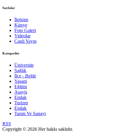
Sayfalar
İletişim
Künye
Foto Galeri
Videolar
Canlı Yayın
Kategoriler
Üniversite
Sağlık
İlçe - Belde
Yaşam
Eğitim
Asayiş
Emlak
Turizm
Emlak
Tarım Ve Sanayi
RSS
Copyright © 2026 Her hakkı saklıdır.