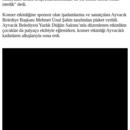
istedik” dedi.
Konser etkinliğine sponsor olan işadamlarına ve sanatçılara Ayvacık
Belediye Başkanı Mehmet Ünal Şahin tarafından plaket verildi.
Ayvacık Belediyesi Yazlık Düğün Salonu’nda düzenlenen etkinlikte
çocuklar da palyaço ekibiyle eğlenirken, konser etkinliği Ayvacıklı
kadınların alkışlarıyla sona erdi.