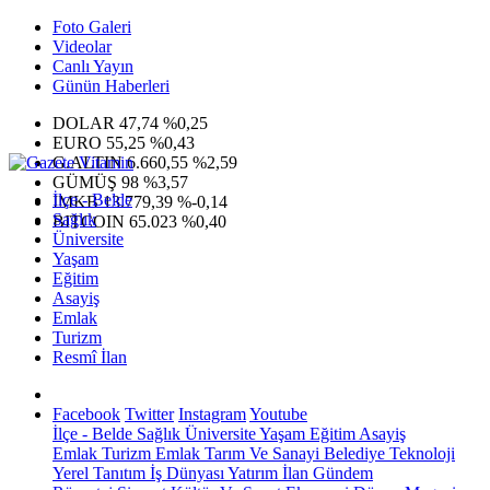
Foto Galeri
Videolar
Canlı Yayın
Günün Haberleri
DOLAR
47,74
%0,25
EURO
55,25
%0,43
G.ALTIN
6.660,55
%2,59
GÜMÜŞ
98
%3,57
İlçe - Belde
IMKB
13.779,39
%-0,14
Sağlık
BITCOIN
65.023
%0,40
Üniversite
Yaşam
Eğitim
Asayiş
Emlak
Turizm
Resmî İlan
Facebook
Twitter
Instagram
Youtube
İlçe - Belde
Sağlık
Üniversite
Yaşam
Eğitim
Asayiş
Emlak
Turizm
Emlak
Tarım Ve Sanayi
Belediye
Teknoloji
Yerel
Tanıtım
İş Dünyası
Yatırım
İlan
Gündem