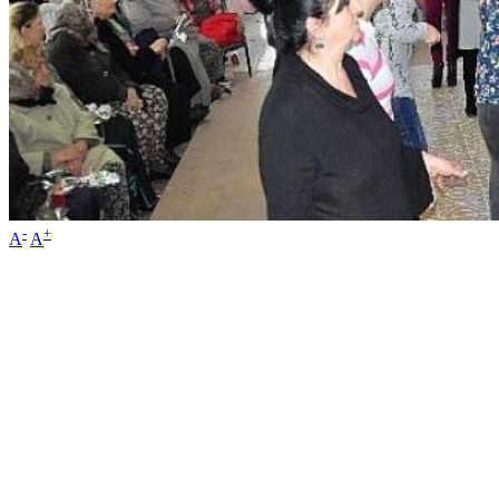
-
+
A
A