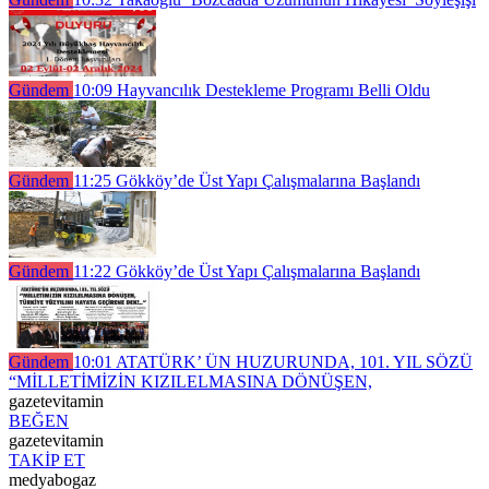
Gündem
10:09
Hayvancılık Destekleme Programı Belli Oldu
Gündem
11:25
Gökköy’de Üst Yapı Çalışmalarına Başlandı
Gündem
11:22
Gökköy’de Üst Yapı Çalışmalarına Başlandı
Gündem
10:01
ATATÜRK’ ÜN HUZURUNDA, 101. YIL SÖZÜ
“MİLLETİMİZİN KIZILELMASINA DÖNÜŞEN,
gazetevitamin
BEĞEN
gazetevitamin
TAKİP ET
medyabogaz