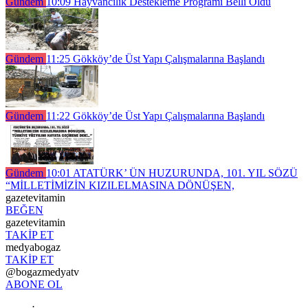
Gündem
10:09
Hayvancılık Destekleme Programı Belli Oldu
Gündem
11:25
Gökköy’de Üst Yapı Çalışmalarına Başlandı
Gündem
11:22
Gökköy’de Üst Yapı Çalışmalarına Başlandı
Gündem
10:01
ATATÜRK’ ÜN HUZURUNDA, 101. YIL SÖZÜ
“MİLLETİMİZİN KIZILELMASINA DÖNÜŞEN,
gazetevitamin
BEĞEN
gazetevitamin
TAKİP ET
medyabogaz
TAKİP ET
@bogazmedyatv
ABONE OL