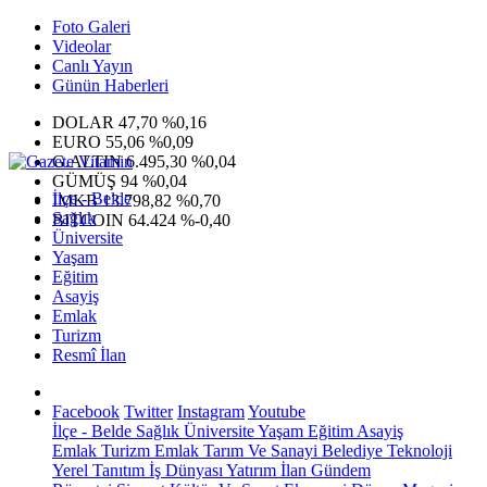
Foto Galeri
Videolar
Canlı Yayın
Günün Haberleri
DOLAR
47,70
%0,16
EURO
55,06
%0,09
G.ALTIN
6.495,30
%0,04
GÜMÜŞ
94
%0,04
İlçe - Belde
IMKB
13.798,82
%0,70
Sağlık
BITCOIN
64.424
%-0,40
Üniversite
Yaşam
Eğitim
Asayiş
Emlak
Turizm
Resmî İlan
Facebook
Twitter
Instagram
Youtube
İlçe - Belde
Sağlık
Üniversite
Yaşam
Eğitim
Asayiş
Emlak
Turizm
Emlak
Tarım Ve Sanayi
Belediye
Teknoloji
Yerel
Tanıtım
İş Dünyası
Yatırım
İlan
Gündem