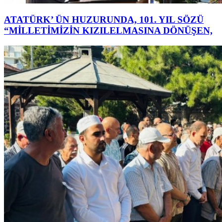
ATATÜRK’ ÜN HUZURUNDA, 101. YIL SÖZÜ
“MİLLETİMİZİN KIZILELMASINA DÖNÜŞEN,