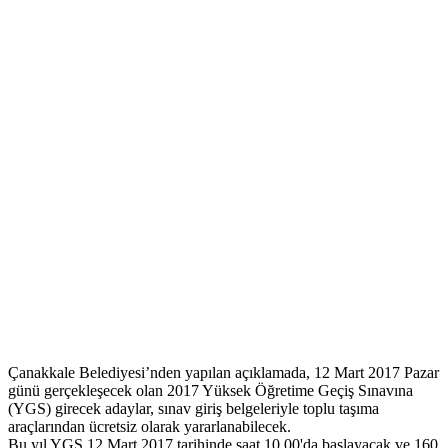
Çanakkale Belediyesi’nden yapılan açıklamada, 12 Mart 2017 Pazar
günü gerçekleşecek olan 2017 Yüksek Öğretime Geçiş Sınavına
(YGS) girecek adaylar, sınav giriş belgeleriyle toplu taşıma
araçlarından ücretsiz olarak yararlanabilecek.
Bu yıl YGS 12 Mart 2017 tarihinde saat 10.00'da başlayacak ve 160