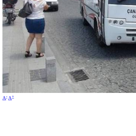
-
+
A
A