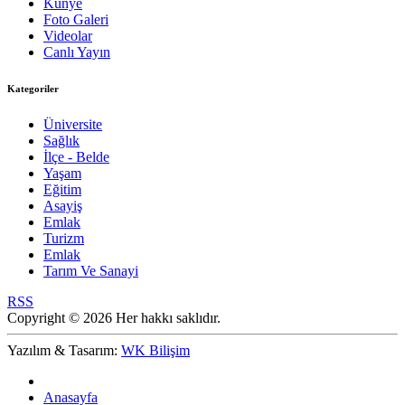
Künye
Foto Galeri
Videolar
Canlı Yayın
Kategoriler
Üniversite
Sağlık
İlçe - Belde
Yaşam
Eğitim
Asayiş
Emlak
Turizm
Emlak
Tarım Ve Sanayi
RSS
Copyright © 2026 Her hakkı saklıdır.
Yazılım & Tasarım:
WK Bilişim
Anasayfa