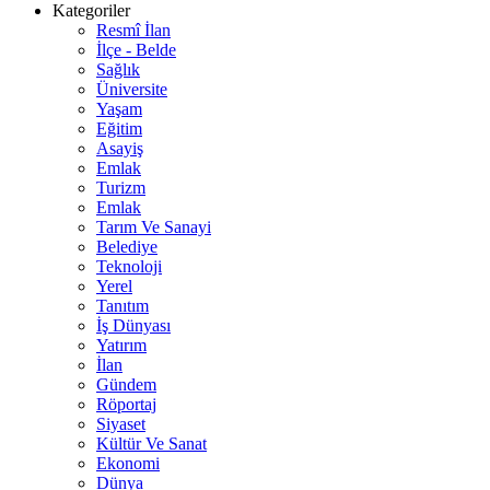
Kategoriler
Resmî İlan
İlçe - Belde
Sağlık
Üniversite
Yaşam
Eğitim
Asayiş
Emlak
Turizm
Emlak
Tarım Ve Sanayi
Belediye
Teknoloji
Yerel
Tanıtım
İş Dünyası
Yatırım
İlan
Gündem
Röportaj
Siyaset
Kültür Ve Sanat
Ekonomi
Dünya