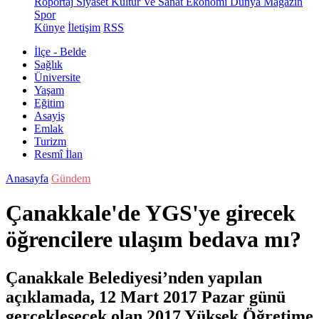
Röportaj
Siyaset
Kültür Ve Sanat
Ekonomi
Dünya
Magazin
Spor
Künye
İletişim
RSS
İlçe - Belde
Sağlık
Üniversite
Yaşam
Eğitim
Asayiş
Emlak
Turizm
Resmî İlan
Anasayfa
Gündem
Çanakkale'de YGS'ye girecek
öğrencilere ulaşım bedava mı?
Çanakkale Belediyesi’nden yapılan
açıklamada, 12 Mart 2017 Pazar günü
gerçekleşecek olan 2017 Yüksek Öğretime