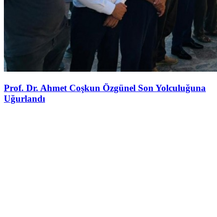
Prof. Dr. Ahmet Coşkun Özgünel Son Yolculuğuna
Uğurlandı