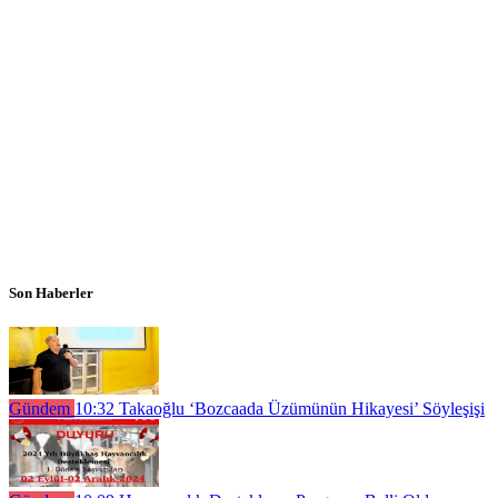
Son Haberler
Gündem
10:32
Takaoğlu ‘Bozcaada Üzümünün Hikayesi’ Söyleşişi