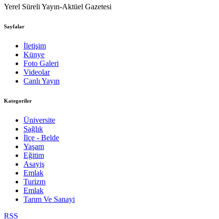
Yerel Süreli Yayın-Aktüel Gazetesi
Sayfalar
İletişim
Künye
Foto Galeri
Videolar
Canlı Yayın
Kategoriler
Üniversite
Sağlık
İlçe - Belde
Yaşam
Eğitim
Asayiş
Emlak
Turizm
Emlak
Tarım Ve Sanayi
RSS