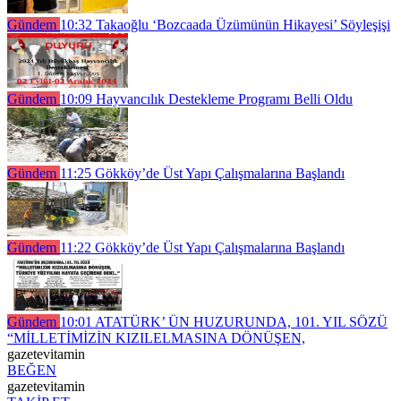
Gündem
10:32
Takaoğlu ‘Bozcaada Üzümünün Hikayesi’ Söyleşişi
Gündem
10:09
Hayvancılık Destekleme Programı Belli Oldu
Gündem
11:25
Gökköy’de Üst Yapı Çalışmalarına Başlandı
Gündem
11:22
Gökköy’de Üst Yapı Çalışmalarına Başlandı
Gündem
10:01
ATATÜRK’ ÜN HUZURUNDA, 101. YIL SÖZÜ
“MİLLETİMİZİN KIZILELMASINA DÖNÜŞEN,
gazetevitamin
BEĞEN
gazetevitamin