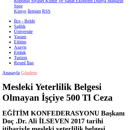
Röportaj
Siyaset
Kültür Ve Sanat
Ekonomi
Dünya
Magazin
Spor
Künye
İletişim
RSS
İlçe - Belde
Sağlık
Üniversite
Yaşam
Eğitim
Asayiş
Emlak
Turizm
Resmî İlan
Anasayfa
Gündem
Mesleki Yeterlilik Belgesi
Olmayan İşçiye 500 Tl Ceza
EĞİTİM KONFEDERASYONU Başkanı
Doç .Dr. Ali İLSEVEN 2017 tarihi
itibariyle mesleki yeterlilik belgesi