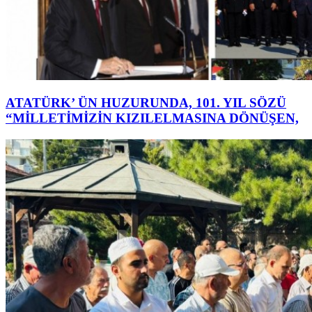
ATATÜRK’ ÜN HUZURUNDA, 101. YIL SÖZÜ
“MİLLETİMİZİN KIZILELMASINA DÖNÜŞEN,