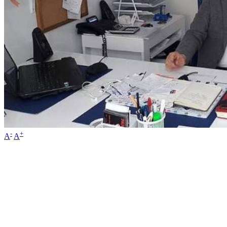
-
+
A
A