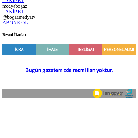
TAKİP ET
medyabogaz
TAKİP ET
@bogazmedyatv
ABONE OL
Resmî İlanlar