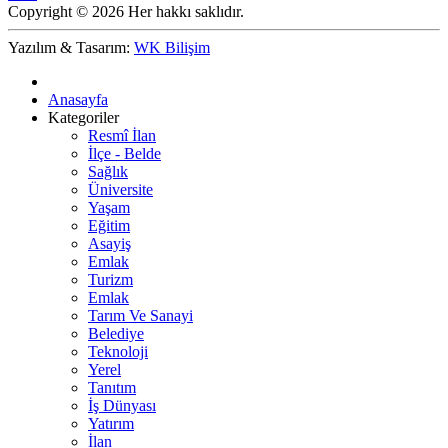
Copyright © 2026 Her hakkı saklıdır.
Yazılım & Tasarım:
WK Bilişim
Anasayfa
Kategoriler
Resmî İlan
İlçe - Belde
Sağlık
Üniversite
Yaşam
Eğitim
Asayiş
Emlak
Turizm
Emlak
Tarım Ve Sanayi
Belediye
Teknoloji
Yerel
Tanıtım
İş Dünyası
Yatırım
İlan