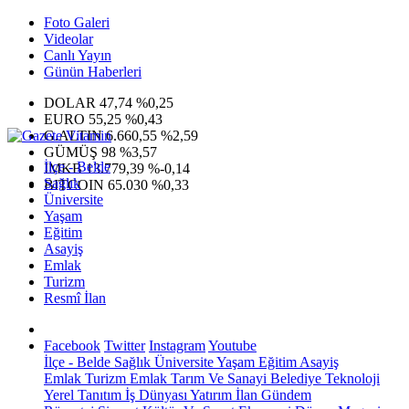
Foto Galeri
Videolar
Canlı Yayın
Günün Haberleri
DOLAR
47,74
%0,25
EURO
55,25
%0,43
G.ALTIN
6.660,55
%2,59
GÜMÜŞ
98
%3,57
İlçe - Belde
IMKB
13.779,39
%-0,14
Sağlık
BITCOIN
65.030
%0,33
Üniversite
Yaşam
Eğitim
Asayiş
Emlak
Turizm
Resmî İlan
Facebook
Twitter
Instagram
Youtube
İlçe - Belde
Sağlık
Üniversite
Yaşam
Eğitim
Asayiş
Emlak
Turizm
Emlak
Tarım Ve Sanayi
Belediye
Teknoloji
Yerel
Tanıtım
İş Dünyası
Yatırım
İlan
Gündem