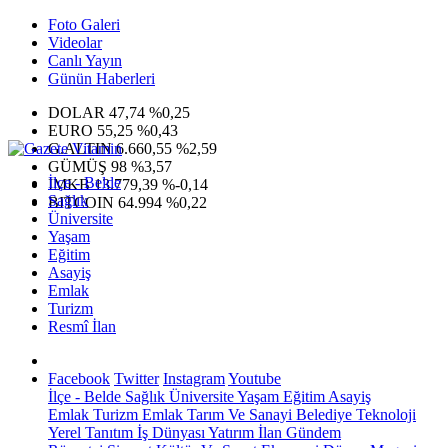
Foto Galeri
Videolar
Canlı Yayın
Günün Haberleri
DOLAR
47,74
%0,25
EURO
55,25
%0,43
G.ALTIN
6.660,55
%2,59
GÜMÜŞ
98
%3,57
İlçe - Belde
IMKB
13.779,39
%-0,14
Sağlık
BITCOIN
64.994
%0,22
Üniversite
Yaşam
Eğitim
Asayiş
Emlak
Turizm
Resmî İlan
Facebook
Twitter
Instagram
Youtube
İlçe - Belde
Sağlık
Üniversite
Yaşam
Eğitim
Asayiş
Emlak
Turizm
Emlak
Tarım Ve Sanayi
Belediye
Teknoloji
Yerel
Tanıtım
İş Dünyası
Yatırım
İlan
Gündem