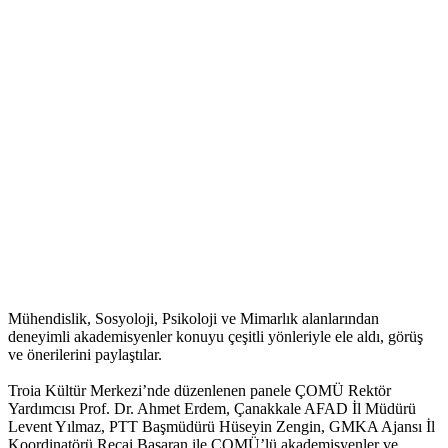
Mühendislik, Sosyoloji, Psikoloji ve Mimarlık alanlarından
deneyimli akademisyenler konuyu çeşitli yönleriyle ele aldı, görüş
ve önerilerini paylaştılar.
Troia Kültür Merkezi’nde düzenlenen panele ÇOMÜ Rektör
Yardımcısı Prof. Dr. Ahmet Erdem, Çanakkale AFAD İl Müdürü
Levent Yılmaz, PTT Başmüdürü Hüseyin Zengin, GMKA Ajansı İl
Koordinatörü Recai Başaran ile ÇOMÜ’lü akademisyenler ve