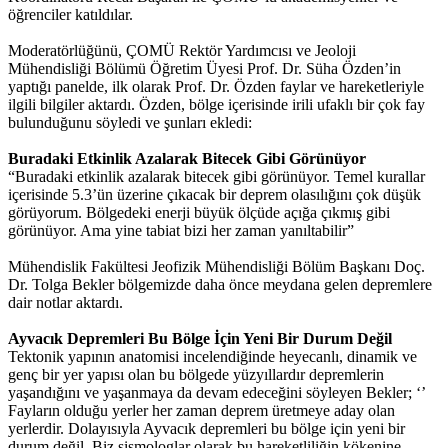
öğrenciler katıldılar.
Moderatörlüğünü, ÇOMÜ Rektör Yardımcısı ve Jeoloji
Mühendisliği Bölümü Öğretim Üyesi Prof. Dr. Süha Özden’in
yaptığı panelde, ilk olarak Prof. Dr. Özden faylar ve hareketleriyle
ilgili bilgiler aktardı. Özden, bölge içerisinde irili ufaklı bir çok fay
bulunduğunu söyledi ve şunları ekledi:
Buradaki Etkinlik Azalarak Bitecek Gibi Görünüyor
“Buradaki etkinlik azalarak bitecek gibi görünüyor. Temel kurallar
içerisinde 5.3’ün üzerine çıkacak bir deprem olasılığını çok düşük
görüyorum. Bölgedeki enerji büyük ölçüde açığa çıkmış gibi
görünüyor. Ama yine tabiat bizi her zaman yanıltabilir”
Mühendislik Fakültesi Jeofizik Mühendisliği Bölüm Başkanı Doç.
Dr. Tolga Bekler bölgemizde daha önce meydana gelen depremlere
dair notlar aktardı.
Ayvacık Depremleri Bu Bölge İçin Yeni Bir Durum Değil
Tektonik yapının anatomisi incelendiğinde heyecanlı, dinamik ve
genç bir yer yapısı olan bu bölgede yüzyıllardır depremlerin
yaşandığını ve yaşanmaya da devam edeceğini söyleyen Bekler; ‘’
Fayların olduğu yerler her zaman deprem üretmeye aday olan
yerlerdir. Dolayısıyla Ayvacık depremleri bu bölge için yeni bir
durum değil. Biz sismologlar olarak bu hareketliliğin kökenine