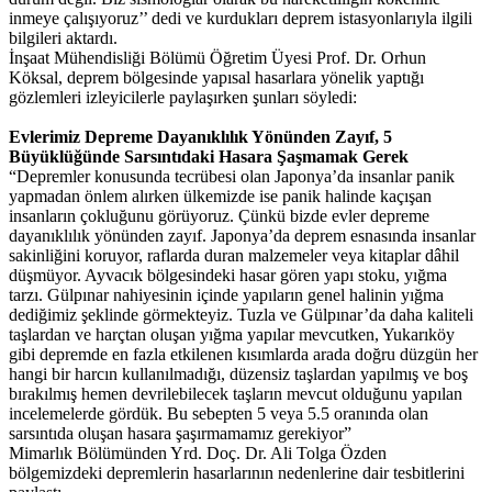
inmeye çalışıyoruz’’ dedi ve kurdukları deprem istasyonlarıyla ilgili
bilgileri aktardı.
İnşaat Mühendisliği Bölümü Öğretim Üyesi Prof. Dr. Orhun
Köksal, deprem bölgesinde yapısal hasarlara yönelik yaptığı
gözlemleri izleyicilerle paylaşırken şunları söyledi:
Evlerimiz Depreme Dayanıklılık Yönünden Zayıf, 5
Büyüklüğünde Sarsıntıdaki Hasara Şaşmamak Gerek
“Depremler konusunda tecrübesi olan Japonya’da insanlar panik
yapmadan önlem alırken ülkemizde ise panik halinde kaçışan
insanların çokluğunu görüyoruz. Çünkü bizde evler depreme
dayanıklılık yönünden zayıf. Japonya’da deprem esnasında insanlar
sakinliğini koruyor, raflarda duran malzemeler veya kitaplar dâhil
düşmüyor. Ayvacık bölgesindeki hasar gören yapı stoku, yığma
tarzı. Gülpınar nahiyesinin içinde yapıların genel halinin yığma
dediğimiz şeklinde görmekteyiz. Tuzla ve Gülpınar’da daha kaliteli
taşlardan ve harçtan oluşan yığma yapılar mevcutken, Yukarıköy
gibi depremde en fazla etkilenen kısımlarda arada doğru düzgün her
hangi bir harcın kullanılmadığı, düzensiz taşlardan yapılmış ve boş
bırakılmış hemen devrilebilecek taşların mevcut olduğunu yapılan
incelemelerde gördük. Bu sebepten 5 veya 5.5 oranında olan
sarsıntıda oluşan hasara şaşırmamamız gerekiyor”
Mimarlık Bölümünden Yrd. Doç. Dr. Ali Tolga Özden
bölgemizdeki depremlerin hasarlarının nedenlerine dair tesbitlerini