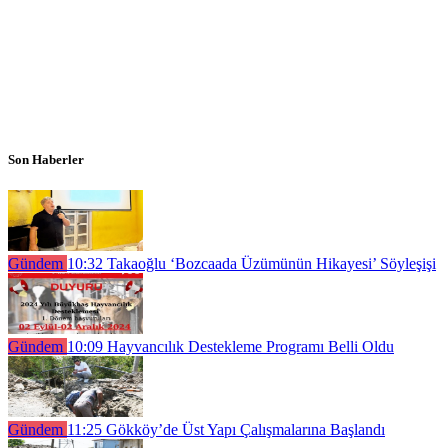
Son Haberler
Gündem
10:32
Takaoğlu ‘Bozcaada Üzümünün Hikayesi’ Söyleşişi
Gündem
10:09
Hayvancılık Destekleme Programı Belli Oldu
Gündem
11:25
Gökköy’de Üst Yapı Çalışmalarına Başlandı