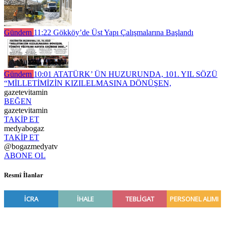
Gündem
11:22
Gökköy’de Üst Yapı Çalışmalarına Başlandı
Gündem
10:01
ATATÜRK’ ÜN HUZURUNDA, 101. YIL SÖZÜ
“MİLLETİMİZİN KIZILELMASINA DÖNÜŞEN,
gazetevitamin
BEĞEN
gazetevitamin
TAKİP ET
medyabogaz
TAKİP ET
@bogazmedyatv
ABONE OL
Resmî İlanlar