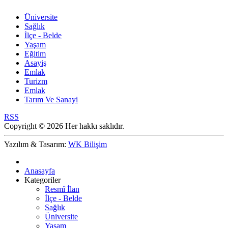
Üniversite
Sağlık
İlçe - Belde
Yaşam
Eğitim
Asayiş
Emlak
Turizm
Emlak
Tarım Ve Sanayi
RSS
Copyright © 2026 Her hakkı saklıdır.
Yazılım & Tasarım:
WK Bilişim
Anasayfa
Kategoriler
Resmî İlan
İlçe - Belde
Sağlık
Üniversite
Yaşam