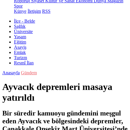
Röportaj
Siyaset
Kültür Ve Sanat
Ekonomi
Dünya
Magazin
Spor
Künye
İletişim
RSS
İlçe - Belde
Sağlık
Üniversite
Yaşam
Eğitim
Asayiş
Emlak
Turizm
Resmî İlan
Anasayfa
Gündem
Ayvacık depremleri masaya
yatırıldı
Bir süredir kamuoyu gündemini meşgul
eden Ayvacık ve bölgesindeki depremler,
Çanakkale Onsekiz Mart Üniversitesi’nde