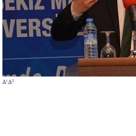
-
+
A
A