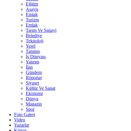
Eğitim
Asayiş
Emlak
Turizm
Emlak
Tarım Ve Sanayi
Belediye
Teknoloji
Yerel
Tanıtım
İş Dünyası
Yatırım
İlan
Gündem
Röportaj
Siyaset
Kültür Ve Sanat
Ekonomi
Dünya
Magazin
Spor
Foto Galeri
Video
Yazarlar
Künye