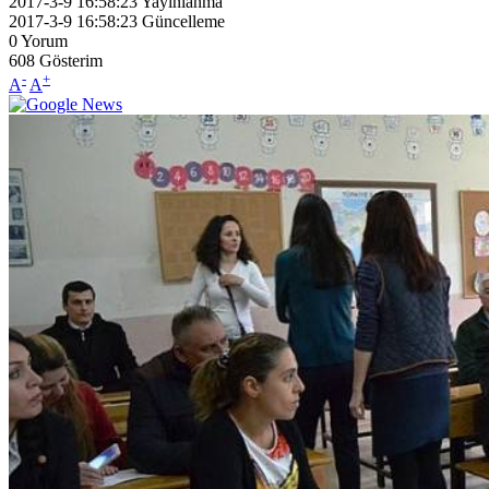
2017-3-9 16:58:23
Yayınlanma
2017-3-9 16:58:23
Güncelleme
0
Yorum
608
Gösterim
-
+
A
A