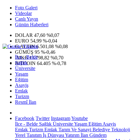
Foto Galeri
Videolar
Canlı Yayın
Günün Haberleri
DOLAR
47,60
%0,07
EURO
54,99
%-0,04
G.ALTIN
6.501,08
%0,08
GÜMÜŞ
95
%-0,46
İlçe - Belde
IMKB
13.798,82
%0,70
Sağlık
BITCOIN
64.405
%-0,78
Üniversite
Yaşam
Eğitim
Asayiş
Emlak
Turizm
Resmî İlan
Facebook
Twitter
Instagram
Youtube
İlçe - Belde
Sağlık
Üniversite
Yaşam
Eğitim
Asayiş
Emlak
Turizm
Emlak
Tarım Ve Sanayi
Belediye
Teknoloji
Yerel
Tanıtım
İş Dünyası
Yatırım
İlan
Gündem