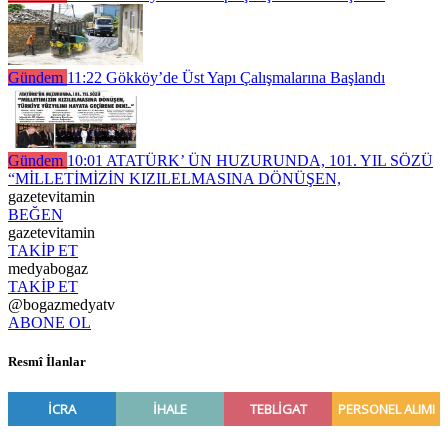
Gündem
11:22
Gökköy’de Üst Yapı Çalışmalarına Başlandı
Gündem
10:01
ATATÜRK’ ÜN HUZURUNDA, 101. YIL SÖZÜ
“MİLLETİMİZİN KIZILELMASINA DÖNÜŞEN,
gazetevitamin
BEĞEN
gazetevitamin
TAKİP ET
medyabogaz
TAKİP ET
@bogazmedyatv
ABONE OL
Resmî İlanlar