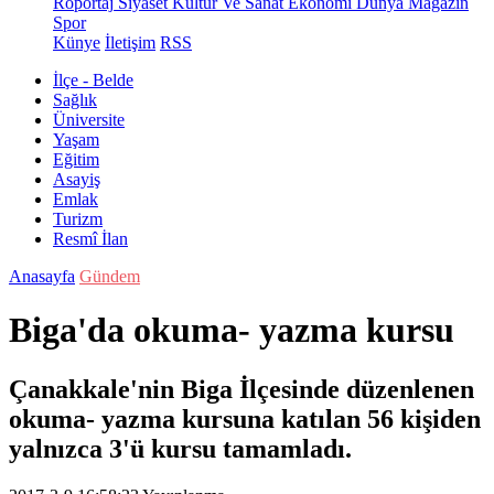
Röportaj
Siyaset
Kültür Ve Sanat
Ekonomi
Dünya
Magazin
Spor
Künye
İletişim
RSS
İlçe - Belde
Sağlık
Üniversite
Yaşam
Eğitim
Asayiş
Emlak
Turizm
Resmî İlan
Anasayfa
Gündem
Biga'da okuma- yazma kursu
Çanakkale'nin Biga İlçesinde düzenlenen
okuma- yazma kursuna katılan 56 kişiden
yalnızca 3'ü kursu tamamladı.