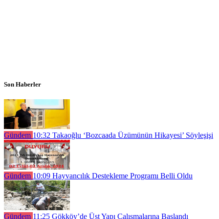
Son Haberler
Gündem
10:32
Takaoğlu ‘Bozcaada Üzümünün Hikayesi’ Söyleşişi
Gündem
10:09
Hayvancılık Destekleme Programı Belli Oldu
Gündem
11:25
Gökköy’de Üst Yapı Çalışmalarına Başlandı