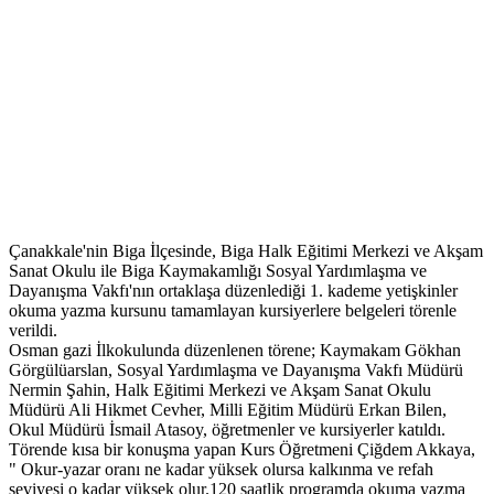
Çanakkale'nin Biga İlçesinde, Biga Halk Eğitimi Merkezi ve Akşam
Sanat Okulu ile Biga Kaymakamlığı Sosyal Yardımlaşma ve
Dayanışma Vakfı'nın ortaklaşa düzenlediği 1. kademe yetişkinler
okuma yazma kursunu tamamlayan kursiyerlere belgeleri törenle
verildi.
Osman gazi İlkokulunda düzenlenen törene; Kaymakam Gökhan
Görgülüarslan, Sosyal Yardımlaşma ve Dayanışma Vakfı Müdürü
Nermin Şahin, Halk Eğitimi Merkezi ve Akşam Sanat Okulu
Müdürü Ali Hikmet Cevher, Milli Eğitim Müdürü Erkan Bilen,
Okul Müdürü İsmail Atasoy, öğretmenler ve kursiyerler katıldı.
Törende kısa bir konuşma yapan Kurs Öğretmeni Çiğdem Akkaya,
" Okur-yazar oranı ne kadar yüksek olursa kalkınma ve refah
seviyesi o kadar yüksek olur.120 saatlik programda okuma yazma