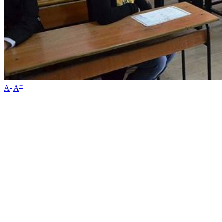
-
+
A
A