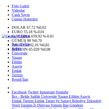
Foto Galeri
Videolar
Canlı Yayın
Günün Haberleri
DOLAR
47,72
%0,02
EURO
55,18
%-0,01
G.ALTIN
6.659,92
%-0,01
GÜMÜŞ
98
%0,70
İlçe - Belde
IMKB
13.892,16
%0,82
Sağlık
BITCOIN
65.029
%0,08
Üniversite
Yaşam
Eğitim
Asayiş
Emlak
Turizm
Resmî İlan
Facebook
Twitter
Instagram
Youtube
İlçe - Belde
Sağlık
Üniversite
Yaşam
Eğitim
Asayiş
Emlak
Turizm
Emlak
Tarım Ve Sanayi
Belediye
Teknoloji
Yerel
Tanıtım
İş Dünyası
Yatırım
İlan
Gündem