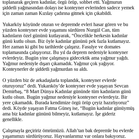
toplanarak geçiren kadınlar, örgü örüp, sohbet etti. Yağmurun
şiddetli yağmasından dolayı ise konteyner evlerinden sadece yemek
için zaman zaman Kızılay çadırına gitmek için çıkabildi.
Yukarköy köyünde oturan ve depremde evleri hasar gören ve bu
yüzden konteyner evde yaşamını sürdüren Nurgül Can, tüm
kadınların özel gününü kutlayarak, “Öncelikle herkesin kadınlar
günü kutlu olsun. Biz öyle kadınlar gününü pek fazla kutlamayız.
Her zaman ki gibi bu tarihlerde çalışırız. Fasulye ve domates
toplamasında çalışıyoruz. Bu yıl da deprem nedeniyle konteyner
evlerdeyiz. Bugün yine çalışmaya gidecektik ama yağmur yağdı.
Yağmur nedeniyle dışarı çıkamadık. Yağmur çok yağıyor.
Konteynerler de şiddetli yağmurdan su aldı.
O yüzden biz de arkadaşlarla toplandık, konteyner evlerde
oturuyoruz” dedi. Yukarıköy’de konteyner evde yaşayan Sevcan
Demirbaş, “8 Mart Dünya Kadınlar gününde tüm kadınların günü
kutlu olsun. Bugün yağmur nedeniyle konteyner evlerdeyiz. Bir
yere çıkamadık. Burada kendimize örgü örüp çeyiz hazırlıyoruz”
dedi. Köyde yaşayan Fatma Güneş ise, “Bugün kadınlar günüymüş
ama biz kadınlar gününü bilmeyiz, kutlamayız. İşe gideriz
genellikle.
Çalışmayla geçiririz ömrümüzü. Allah’tan bak depremle bu evlerde
yaşamımızı sürdürüyoruz. Hayvanlarımız var onlara bakıyoruz.