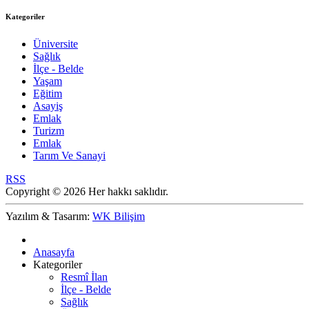
Kategoriler
Üniversite
Sağlık
İlçe - Belde
Yaşam
Eğitim
Asayiş
Emlak
Turizm
Emlak
Tarım Ve Sanayi
RSS
Copyright © 2026 Her hakkı saklıdır.
Yazılım & Tasarım:
WK Bilişim
Anasayfa
Kategoriler
Resmî İlan
İlçe - Belde
Sağlık