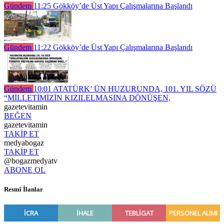
Gündem
11:25
Gökköy’de Üst Yapı Çalışmalarına Başlandı
Gündem
11:22
Gökköy’de Üst Yapı Çalışmalarına Başlandı
Gündem
10:01
ATATÜRK’ ÜN HUZURUNDA, 101. YIL SÖZÜ
“MİLLETİMİZİN KIZILELMASINA DÖNÜŞEN,
gazetevitamin
BEĞEN
gazetevitamin
TAKİP ET
medyabogaz
TAKİP ET
@bogazmedyatv
ABONE OL
Resmî İlanlar