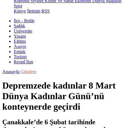
Röportaj
Siyaset
Kültür Ve Sanat
Ekonomi
Dünya
Magazin
Spor
Künye
İletişim
RSS
İlçe - Belde
Sağlık
Üniversite
Yaşam
Eğitim
Asayiş
Emlak
Turizm
Resmî İlan
Anasayfa
Gündem
Depremzede kadınlar 8 Mart
Dünya Kadınlar Günü’nü
konteynerde geçirdi
Çanakkale’de 6 Şubat tarihinde