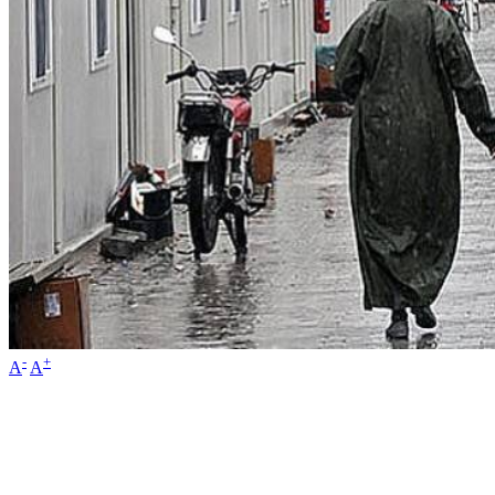
-
+
A
A