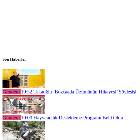
Son Haberler
Gündem
10:32
Takaoğlu ‘Bozcaada Üzümünün Hikayesi’ Söyleşişi
Gündem
10:09
Hayvancılık Destekleme Programı Belli Oldu