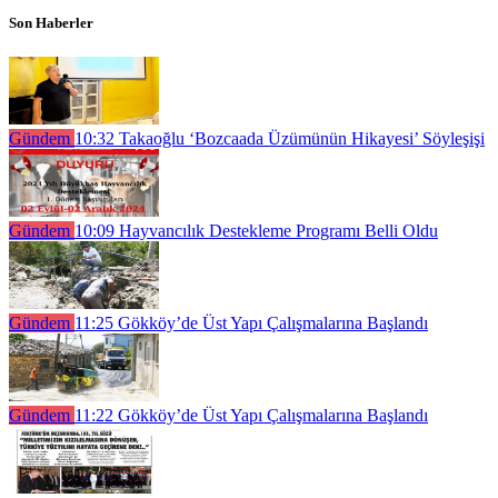
Son Haberler
Gündem
10:32
Takaoğlu ‘Bozcaada Üzümünün Hikayesi’ Söyleşişi
Gündem
10:09
Hayvancılık Destekleme Programı Belli Oldu
Gündem
11:25
Gökköy’de Üst Yapı Çalışmalarına Başlandı
Gündem
11:22
Gökköy’de Üst Yapı Çalışmalarına Başlandı