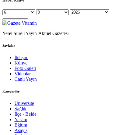
Haber Arşivi
Yerel Süreli Yayın-Aktüel Gazetesi
Sayfalar
İletişim
Künye
Foto Galeri
Videolar
Canlı Yayın
Kategoriler
Üniversite
Sağlık
İlçe - Belde
Yaşam
Eğitim
Asayiş