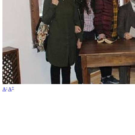
-
+
A
A