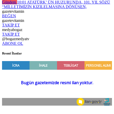
Gündem
10:01
ATATÜRK’ ÜN HUZURUNDA, 101. YIL SÖZÜ
“MİLLETİMİZİN KIZILELMASINA DÖNÜŞEN,
gazetevitamin
BEĞEN
gazetevitamin
TAKİP ET
medyabogaz
TAKİP ET
@bogazmedyatv
ABONE OL
Resmî İlanlar