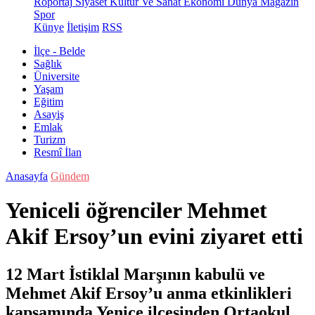
Röportaj
Siyaset
Kültür Ve Sanat
Ekonomi
Dünya
Magazin
Spor
Künye
İletişim
RSS
İlçe - Belde
Sağlık
Üniversite
Yaşam
Eğitim
Asayiş
Emlak
Turizm
Resmî İlan
Anasayfa
Gündem
Yeniceli öğrenciler Mehmet
Akif Ersoy’un evini ziyaret etti
12 Mart İstiklal Marşının kabulü ve
Mehmet Akif Ersoy’u anma etkinlikleri
kapsamında Yenice ilçesinden Ortaokul