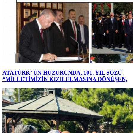
ATATÜRK’ ÜN HUZURUNDA, 101. YIL SÖZÜ
“MİLLETİMİZİN KIZILELMASINA DÖNÜŞEN,