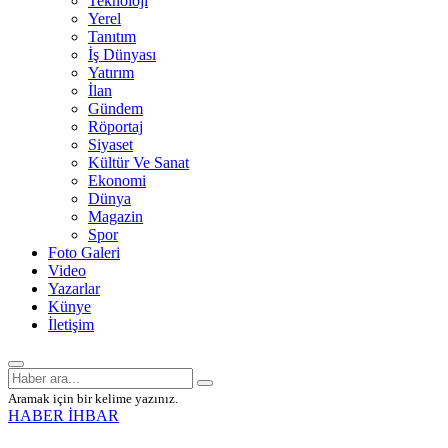
Teknoloji
Yerel
Tanıtım
İş Dünyası
Yatırım
İlan
Gündem
Röportaj
Siyaset
Kültür Ve Sanat
Ekonomi
Dünya
Magazin
Spor
Foto Galeri
Video
Yazarlar
Künye
İletişim
Aramak için bir kelime yazınız.
HABER İHBAR