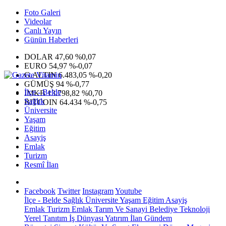
Foto Galeri
Videolar
Canlı Yayın
Günün Haberleri
DOLAR
47,60
%0,07
EURO
54,97
%-0,07
G.ALTIN
6.483,05
%-0,20
GÜMÜŞ
94
%-0,77
İlçe - Belde
IMKB
13.798,82
%0,70
Sağlık
BITCOIN
64.434
%-0,75
Üniversite
Yaşam
Eğitim
Asayiş
Emlak
Turizm
Resmî İlan
Facebook
Twitter
Instagram
Youtube
İlçe - Belde
Sağlık
Üniversite
Yaşam
Eğitim
Asayiş
Emlak
Turizm
Emlak
Tarım Ve Sanayi
Belediye
Teknoloji
Yerel
Tanıtım
İş Dünyası
Yatırım
İlan
Gündem