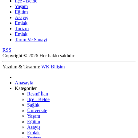
İlçe - Belde
Yaşam
Eğitim
Asayiş
Emlak
Turizm
Emlak
Tarım Ve Sanayi
RSS
Copyright © 2026 Her hakkı saklıdır.
Yazılım & Tasarım:
WK Bilişim
Anasayfa
Kategoriler
Resmî İlan
İlçe - Belde
Sağlık
Üniversite
Yaşam
Eğitim
Asayiş
Emlak