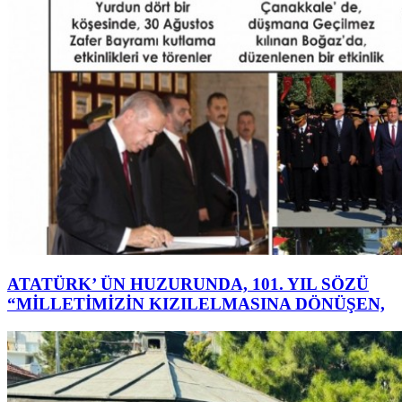
ATATÜRK’ ÜN HUZURUNDA, 101. YIL SÖZÜ
“MİLLETİMİZİN KIZILELMASINA DÖNÜŞEN,