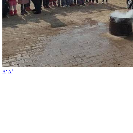
-
+
A
A