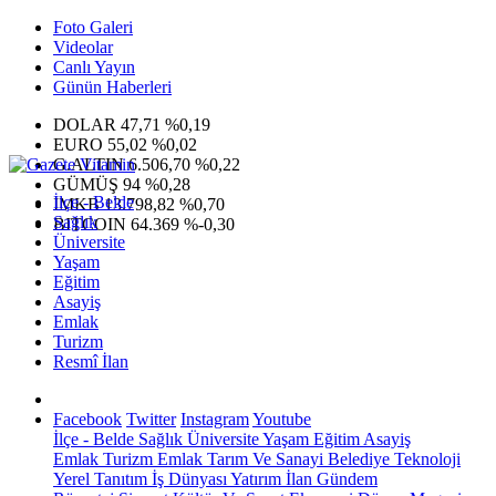
Foto Galeri
Videolar
Canlı Yayın
Günün Haberleri
DOLAR
47,71
%0,19
EURO
55,02
%0,02
G.ALTIN
6.506,70
%0,22
GÜMÜŞ
94
%0,28
İlçe - Belde
IMKB
13.798,82
%0,70
Sağlık
BITCOIN
64.369
%-0,30
Üniversite
Yaşam
Eğitim
Asayiş
Emlak
Turizm
Resmî İlan
Facebook
Twitter
Instagram
Youtube
İlçe - Belde
Sağlık
Üniversite
Yaşam
Eğitim
Asayiş
Emlak
Turizm
Emlak
Tarım Ve Sanayi
Belediye
Teknoloji
Yerel
Tanıtım
İş Dünyası
Yatırım
İlan
Gündem