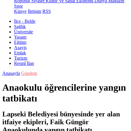
Röportaj
Siyaset
Kültür Ve Sanat
Ekonomi
Dünya
Magazin
Spor
Künye
İletişim
RSS
İlçe - Belde
Sağlık
Üniversite
Yaşam
Eğitim
Asayiş
Emlak
Turizm
Resmî İlan
Anasayfa
Gündem
Anaokulu öğrencilerine yangın
tatbikatı
Lapseki Belediyesi bünyesinde yer alan
itfaiye ekipleri, Faik Güngör
Anaokulunda yangın tatbikatı