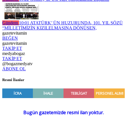
Gündem
10:01
ATATÜRK’ ÜN HUZURUNDA, 101. YIL SÖZÜ
“MİLLETİMİZİN KIZILELMASINA DÖNÜŞEN,
gazetevitamin
BEĞEN
gazetevitamin
TAKİP ET
medyabogaz
TAKİP ET
@bogazmedyatv
ABONE OL
Resmî İlanlar