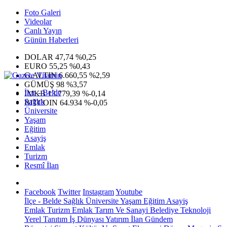
Foto Galeri
Videolar
Canlı Yayın
Günün Haberleri
DOLAR
47,74
%0,25
EURO
55,25
%0,43
G.ALTIN
6.660,55
%2,59
GÜMÜŞ
98
%3,57
İlçe - Belde
IMKB
13.779,39
%-0,14
Sağlık
BITCOIN
64.934
%-0,05
Üniversite
Yaşam
Eğitim
Asayiş
Emlak
Turizm
Resmî İlan
Facebook
Twitter
Instagram
Youtube
İlçe - Belde
Sağlık
Üniversite
Yaşam
Eğitim
Asayiş
Emlak
Turizm
Emlak
Tarım Ve Sanayi
Belediye
Teknoloji
Yerel
Tanıtım
İş Dünyası
Yatırım
İlan
Gündem