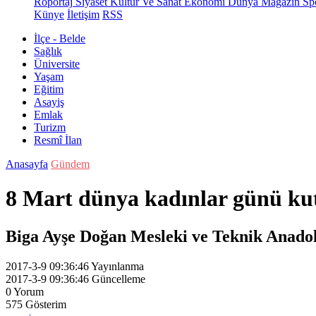
Röportaj
Siyaset
Kültür Ve Sanat
Ekonomi
Dünya
Magazin
Sp
Künye
İletişim
RSS
İlçe - Belde
Sağlık
Üniversite
Yaşam
Eğitim
Asayiş
Emlak
Turizm
Resmî İlan
Anasayfa
Gündem
8 Mart dünya kadınlar günü ku
Biga Ayşe Doğan Mesleki ve Teknik Anado
2017-3-9 09:36:46
Yayınlanma
2017-3-9 09:36:46
Güncelleme
0
Yorum
575
Gösterim