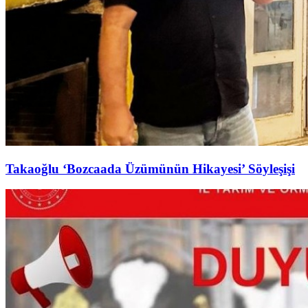
Takaoğlu ‘Bozcaada Üzümünün Hikayesi’ Söyleşişi