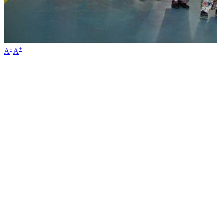
-
+
A
A