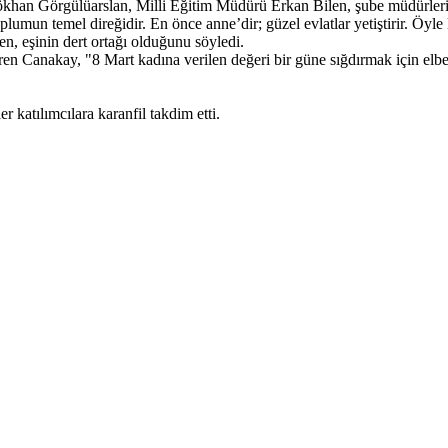
an Görgülüarslan, Milli Eğitim Müdürü Erkan Bilen, şube müdürleri, ok
temel direğidir. En önce anne’dir; güzel evlatlar yetiştirir. Öyle ki c
en, eşinin dert ortağı olduğunu söyledi.
ren Canakay, "8 Mart kadına verilen değeri bir güne sığdırmak için elbet
 katılımcılara karanfil takdim etti.