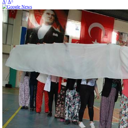
-
+
A
A