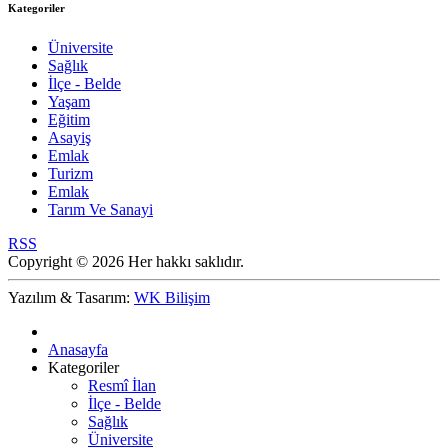
Kategoriler
Üniversite
Sağlık
İlçe - Belde
Yaşam
Eğitim
Asayiş
Emlak
Turizm
Emlak
Tarım Ve Sanayi
RSS
Copyright © 2026 Her hakkı saklıdır.
Yazılım & Tasarım:
WK Bilişim
Anasayfa
Kategoriler
Resmî İlan
İlçe - Belde
Sağlık
Üniversite