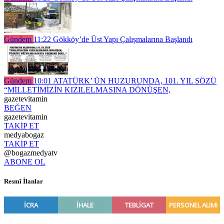
Gündem
11:22
Gökköy’de Üst Yapı Çalışmalarına Başlandı
Gündem
10:01
ATATÜRK’ ÜN HUZURUNDA, 101. YIL SÖZÜ
“MİLLETİMİZİN KIZILELMASINA DÖNÜŞEN,
gazetevitamin
BEĞEN
gazetevitamin
TAKİP ET
medyabogaz
TAKİP ET
@bogazmedyatv
ABONE OL
Resmî İlanlar