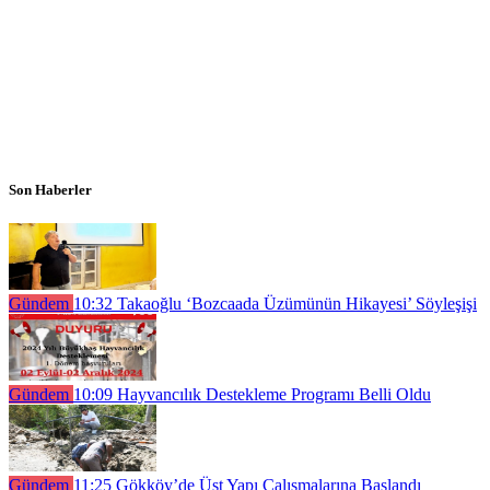
Son Haberler
Gündem
10:32
Takaoğlu ‘Bozcaada Üzümünün Hikayesi’ Söyleşişi
Gündem
10:09
Hayvancılık Destekleme Programı Belli Oldu
Gündem
11:25
Gökköy’de Üst Yapı Çalışmalarına Başlandı