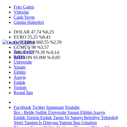
Foto Galeri
Videolar
Canlı Yayın
Günün Haberleri
DOLAR
47,74
%0,25
EURO
55,25
%0,43
G.ALTIN
6.660,55
%2,59
GÜMÜŞ
98
%3,57
İlçe - Belde
IMKB
13.779,39
%-0,14
Sağlık
BITCOIN
65.000
%-0,05
Üniversite
Yaşam
Eğitim
Asayiş
Emlak
Turizm
Resmî İlan
Facebook
Twitter
Instagram
Youtube
İlçe - Belde
Sağlık
Üniversite
Yaşam
Eğitim
Asayiş
Emlak
Turizm
Emlak
Tarım Ve Sanayi
Belediye
Teknoloji
Yerel
Tanıtım
İş Dünyası
Yatırım
İlan
Gündem