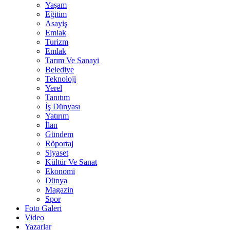
Yaşam
Eğitim
Asayiş
Emlak
Turizm
Emlak
Tarım Ve Sanayi
Belediye
Teknoloji
Yerel
Tanıtım
İş Dünyası
Yatırım
İlan
Gündem
Röportaj
Siyaset
Kültür Ve Sanat
Ekonomi
Dünya
Magazin
Spor
Foto Galeri
Video
Yazarlar