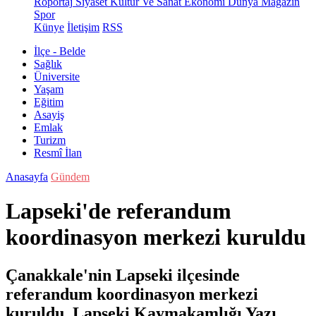
Röportaj
Siyaset
Kültür Ve Sanat
Ekonomi
Dünya
Magazin
Spor
Künye
İletişim
RSS
İlçe - Belde
Sağlık
Üniversite
Yaşam
Eğitim
Asayiş
Emlak
Turizm
Resmî İlan
Anasayfa
Gündem
Lapseki'de referandum
koordinasyon merkezi kuruldu
Çanakkale'nin Lapseki ilçesinde
referandum koordinasyon merkezi
kuruldu. Lapseki Kaymakamlığı Yazı