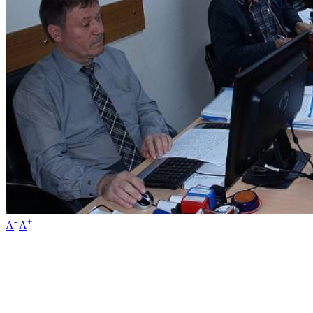
-
+
A
A