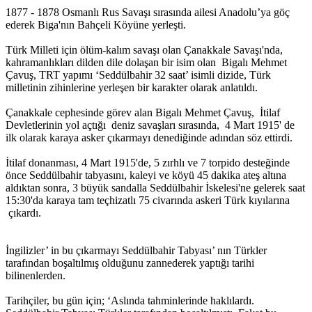
1877 - 1878 Osmanlı Rus Savaşı sırasında ailesi Anadolu’ya göç
ederek Biga'nın Bahçeli Köyüne yerleşti.
Türk Milleti için ölüm-kalım savaşı olan Çanakkale Savaşı'nda,
kahramanlıkları dilden dile dolaşan bir isim olan Bigalı Mehmet
Çavuş, TRT yapımı ‘Seddülbahir 32 saat’ isimli dizide, Türk
milletinin zihinlerine yerleşen bir karakter olarak anlatıldı.
Çanakkale cephesinde görev alan Bigalı Mehmet Çavuş, İtilaf
Devletlerinin yol açtığı deniz savaşları sırasında, 4 Mart 1915' de
ilk olarak karaya asker çıkarmayı denediğinde adından söz ettirdi.
İtilaf donanması, 4 Mart 1915'de, 5 zırhlı ve 7 torpido desteğinde
önce Seddülbahir tabyasını, kaleyi ve köyü 45 dakika ateş altına
aldıktan sonra, 3 büyük sandalla Seddülbahir İskelesi'ne gelerek saat
15:30'da karaya tam teçhizatlı 75 civarında askeri Türk kıyılarına
çıkardı.
İngilizler’ in bu çıkarmayı Seddülbahir Tabyası’ nın Türkler
tarafından boşaltılmış olduğunu zannederek yaptığı tarihi
bilinenlerden.
Tarihçiler, bu gün için; ‘Aslında tahminlerinde haklılardı.