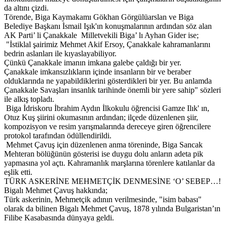
da altını çizdi.
Törende, Biga Kaymakamı Gökhan Görgülüarslan ve Biga
Belediye Başkanı İsmail Işık'ın konuşmalarının ardından söz alan
AK Parti’ li Çanakkale Milletvekili Biga’ lı Ayhan Gider ise;
"İstiklal şairimiz Mehmet Akif Ersoy, Çanakkale kahramanlarını
bedrin aslanları ile kıyaslayabiliyor.
Çünkü Çanakkale imanın imkana galebe çaldığı bir yer.
Çanakkale imkansızlıkların içinde insanların bir ve beraber
olduklarında ne yapabildiklerini gösterdikleri bir yer. Bu anlamda
Çanakkale Savaşları insanlık tarihinde önemli bir yere sahip" sözleri
ile alkış topladı.
Biga İdriskoru İbrahim Aydın İlkokulu öğrencisi Gamze Ilık' ın,
Otuz Kuş şiirini okumasının ardından; ilçede düzenlenen şiir,
kompozisyon ve resim yarışmalarında dereceye giren öğrencilere
protokol tarafından ödüllendirildi.
Mehmet Çavuş için düzenlenen anma töreninde, Biga Sancak
Mehteran bölüğünün gösterisi ise duygu dolu anların adeta pik
yapmasına yol açtı. Kahramanlık marşlarına törenlere katılanlar da
eşlik etti.
TÜRK ASKERİNE MEHMETÇİK DENMESİNE ‘O’ SEBEP…!
Bigalı Mehmet Çavuş hakkında;
Türk askerinin, Mehmetçik adının verilmesinde, "isim babası"
olarak da bilinen Bigalı Mehmet Çavuş, 1878 yılında Bulgaristan’ın
Filibe Kasabasında dünyaya geldi.