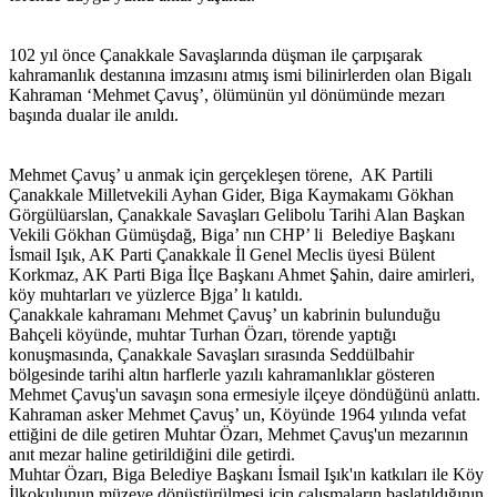
102 yıl önce Çanakkale Savaşlarında düşman ile çarpışarak
kahramanlık destanına imzasını atmış ismi bilinirlerden olan Bigalı
Kahraman ‘Mehmet Çavuş’, ölümünün yıl dönümünde mezarı
başında dualar ile anıldı.
Mehmet Çavuş’ u anmak için gerçekleşen törene, AK Partili
Çanakkale Milletvekili Ayhan Gider, Biga Kaymakamı Gökhan
Görgülüarslan, Çanakkale Savaşları Gelibolu Tarihi Alan Başkan
Vekili Gökhan Gümüşdağ, Biga’ nın CHP’ li Belediye Başkanı
İsmail Işık, AK Parti Çanakkale İl Genel Meclis üyesi Bülent
Korkmaz, AK Parti Biga İlçe Başkanı Ahmet Şahin, daire amirleri,
köy muhtarları ve yüzlerce Bjga’ lı katıldı.
Çanakkale kahramanı Mehmet Çavuş’ un kabrinin bulunduğu
Bahçeli köyünde, muhtar Turhan Özarı, törende yaptığı
konuşmasında, Çanakkale Savaşları sırasında Seddülbahir
bölgesinde tarihi altın harflerle yazılı kahramanlıklar gösteren
Mehmet Çavuş'un savaşın sona ermesiyle ilçeye döndüğünü anlattı.
Kahraman asker Mehmet Çavuş’ un, Köyünde 1964 yılında vefat
ettiğini de dile getiren Muhtar Özarı, Mehmet Çavuş'un mezarının
anıt mezar haline getirildiğini dile getirdi.
Muhtar Özarı, Biga Belediye Başkanı İsmail Işık'ın katkıları ile Köy
İlkokulunun müzeye dönüştürülmesi için çalışmaların başlatıldığının