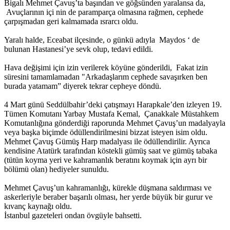
Bigalı Mehmet Çavuş’ta başından ve göğsünden yaralansa da,
Avuçlarının içi nin de paramparça olmasına rağmen, cephede
çarpışmadan geri kalmamada ısrarcı oldu.
Yaralı halde, Eceabat ilçesinde, o günkü adıyla Maydos ‘ de
bulunan Hastanesi’ye sevk olup, tedavi edildi.
Hava değişimi için izin verilerek köyüne gönderildi, Fakat izin
süresini tamamlamadan "Arkadaşlarım cephede savaşırken ben
burada yatamam” diyerek tekrar cepheye döndü.
4 Mart günü Seddülbahir’deki çatışmayı Harapkale’den izleyen 19.
Tümen Komutanı Yarbay Mustafa Kemal, Çanakkale Müstahkem
Komutanlığına gönderdiği raporunda Mehmet Çavuş’un madalyayla
veya başka biçimde ödüllendirilmesini bizzat isteyen isim oldu.
Mehmet Çavuş Gümüş Harp madalyası ile ödüllendirilir. Ayrıca
kendisine Atatürk tarafından köstekli gümüş saat ve gümüş tabaka
(tütün koyma yeri ve kahramanlık beratını koymak için ayrı bir
bölümü olan) hediyeler sunuldu.
Mehmet Çavuş’un kahramanlığı, kürekle düşmana saldırması ve
askerleriyle beraber başarılı olması, her yerde büyük bir gurur ve
kıvanç kaynağı oldu.
İstanbul gazeteleri ondan övgüyle bahsetti.