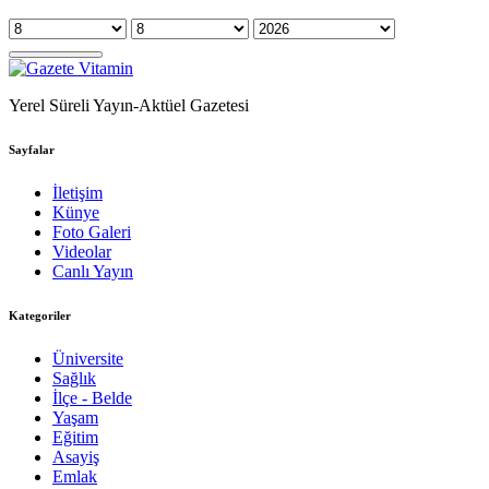
Yerel Süreli Yayın-Aktüel Gazetesi
Sayfalar
İletişim
Künye
Foto Galeri
Videolar
Canlı Yayın
Kategoriler
Üniversite
Sağlık
İlçe - Belde
Yaşam
Eğitim
Asayiş
Emlak