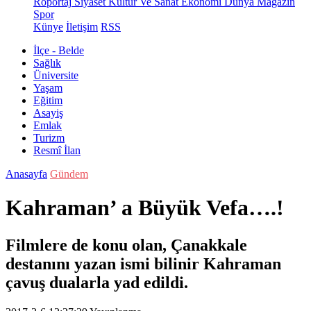
Röportaj
Siyaset
Kültür Ve Sanat
Ekonomi
Dünya
Magazin
Spor
Künye
İletişim
RSS
İlçe - Belde
Sağlık
Üniversite
Yaşam
Eğitim
Asayiş
Emlak
Turizm
Resmî İlan
Anasayfa
Gündem
Kahraman’ a Büyük Vefa….!
Filmlere de konu olan, Çanakkale
destanını yazan ismi bilinir Kahraman
çavuş dualarla yad edildi.