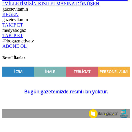
“MİLLETİMİZİN KIZILELMASINA DÖNÜŞEN,
gazetevitamin
BEĞEN
gazetevitamin
TAKİP ET
medyabogaz
TAKİP ET
@bogazmedyatv
ABONE OL
Resmî İlanlar