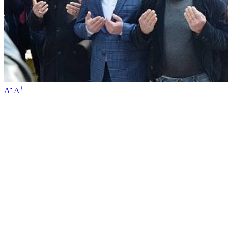
-
+
A
A