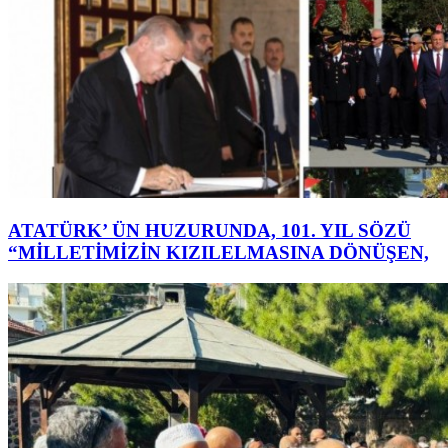
ATATÜRK’ ÜN HUZURUNDA, 101. YIL SÖZÜ
“MİLLETİMİZİN KIZILELMASINA DÖNÜŞEN,