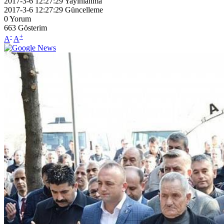
2017-3-6 12:27:29
Yayınlanma
2017-3-6 12:27:29
Güncelleme
0
Yorum
663
Gösterim
-
+
A
A