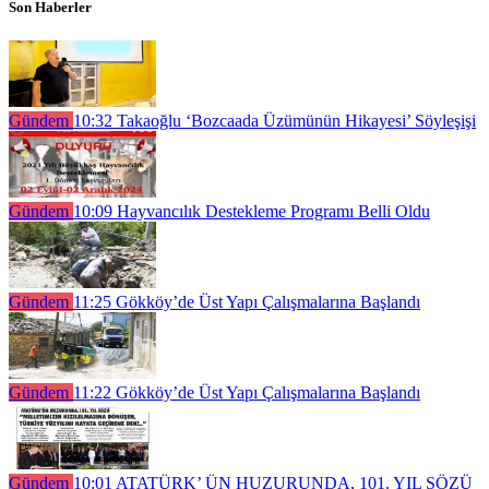
Son Haberler
Gündem
10:32
Takaoğlu ‘Bozcaada Üzümünün Hikayesi’ Söyleşişi
Gündem
10:09
Hayvancılık Destekleme Programı Belli Oldu
Gündem
11:25
Gökköy’de Üst Yapı Çalışmalarına Başlandı
Gündem
11:22
Gökköy’de Üst Yapı Çalışmalarına Başlandı
Gündem
10:01
ATATÜRK’ ÜN HUZURUNDA, 101. YIL SÖZÜ