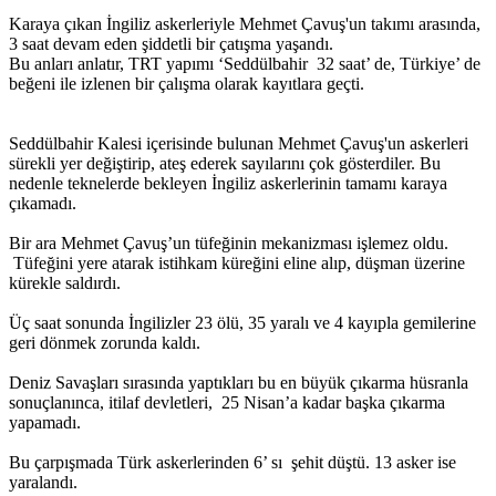
Karaya çıkan İngiliz askerleriyle Mehmet Çavuş'un takımı arasında,
3 saat devam eden şiddetli bir çatışma yaşandı.
Bu anları anlatır, TRT yapımı ‘Seddülbahir 32 saat’ de, Türkiye’ de
beğeni ile izlenen bir çalışma olarak kayıtlara geçti.
Seddülbahir Kalesi içerisinde bulunan Mehmet Çavuş'un askerleri
sürekli yer değiştirip, ateş ederek sayılarını çok gösterdiler. Bu
nedenle teknelerde bekleyen İngiliz askerlerinin tamamı karaya
çıkamadı.
Bir ara Mehmet Çavuş’un tüfeğinin mekanizması işlemez oldu.
Tüfeğini yere atarak istihkam küreğini eline alıp, düşman üzerine
kürekle saldırdı.
Üç saat sonunda İngilizler 23 ölü, 35 yaralı ve 4 kayıpla gemilerine
geri dönmek zorunda kaldı.
Deniz Savaşları sırasında yaptıkları bu en büyük çıkarma hüsranla
sonuçlanınca, itilaf devletleri, 25 Nisan’a kadar başka çıkarma
yapamadı.
Bu çarpışmada Türk askerlerinden 6’ sı şehit düştü. 13 asker ise
yaralandı.