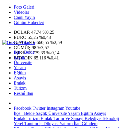
Foto Galeri
Videolar
Canlı Yayın
Günün Haberleri
DOLAR
47,74
%0,25
EURO
55,25
%0,43
G.ALTIN
6.660,55
%2,59
GÜMÜŞ
98
%3,57
İlçe - Belde
IMKB
13.779,39
%-0,14
Sağlık
BITCOIN
65.116
%0,41
Üniversite
Yaşam
Eğitim
Asayiş
Emlak
Turizm
Resmî İlan
Facebook
Twitter
Instagram
Youtube
İlçe - Belde
Sağlık
Üniversite
Yaşam
Eğitim
Asayiş
Emlak
Turizm
Emlak
Tarım Ve Sanayi
Belediye
Teknoloji
Yerel
Tanıtım
İş Dünyası
Yatırım
İlan
Gündem