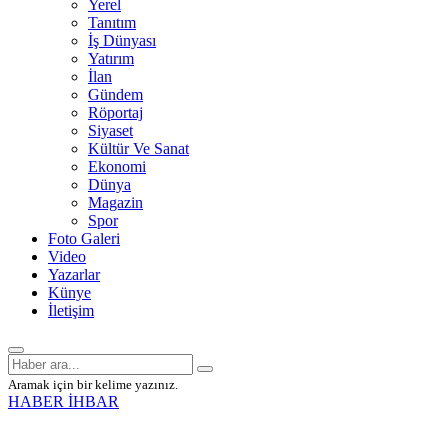
Yerel
Tanıtım
İş Dünyası
Yatırım
İlan
Gündem
Röportaj
Siyaset
Kültür Ve Sanat
Ekonomi
Dünya
Magazin
Spor
Foto Galeri
Video
Yazarlar
Künye
İletişim
Aramak için bir kelime yazınız.
HABER İHBAR