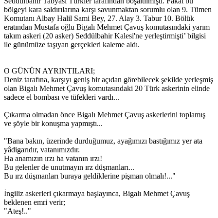
Seddülbahir Tabyası Türkler tarafından boşaltılmıştı. Fakat bu
bölgeyi kara saldırılarına karşı savunmaktan sorumlu olan 9. Tümen
Komutanı Albay Halil Sami Bey, 27. Alay 3. Tabur 10. Bölük
eratından Mustafa oğlu Bigalı Mehmet Çavuş komutasındaki yarım
takım askeri (20 asker) Seddülbahir Kalesi'ne yerleştirmişti’ bilgisi
ile günümüze taşıyan gerçekleri kaleme aldı.
O GÜNÜN AYRINTILARI;
Deniz tarafına, karşıyı geniş bir açıdan görebilecek şekilde yerleşmiş
olan Bigalı Mehmet Çavuş komutasındaki 20 Türk askerinin elinde
sadece el bombası ve tüfekleri vardı...
Çıkarma olmadan önce Bigalı Mehmet Çavuş askerlerini toplamış
ve şöyle bir konuşma yapmıştı...
"Bana bakın, üzerinde durduğumuz, ayağımızı bastığımız yer ata
yâdigarıdır, vatanımızdır.
Ha anamızın ırzı ha vatanın ırzı!
Bu gelenler de unutmayın ırz düşmanları...
Bu ırz düşmanları buraya geldiklerine pişman olmalı!..."
İngiliz askerleri çıkarmaya başlayınca, Bigalı Mehmet Çavuş
beklenen emri verir;
"Ateş!.."