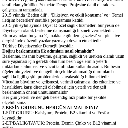
tarafından yürütülen Yemekte Denge Projesine dahil olarak tez
çalışmasını tamamladı.
2015 yılında ‘Beden dili’ , ‘Diksiyon ve etkili konuşma’ ve ‘ Temel
iletişim becerileri’ sertifika programına katıldı.
2015 yılı eylül ayında Diyet-D özel sağlık hizmetleri bünyesin de
Diyetisyen olarak beslenme danışmanlığı hizmeti vermektedir.
Ekim ayından bu yana ‘Çanakkale gündem gazetesi’ ve ‘plus live
dergisi’ nde düzenli yazılar yazmaya devam etmektedir.
Türkiye Diyetisyenler Derneği üyesidir.
Doğru beslenmenin ilk adımları nasıl olmalıdır?
Beslenme, insanın büyüme, gelişme, sağlıklı ve üretken olarak uzun
süre yaşaması için gerekli olan tüm besin öğelerinin yeterli
miktarlarda alınması ve vücut tarafından kullanılmasıdır. Bu besin
öğelerinin yeterli ve dengeli bir şekilde alınmadığı durumlarda
sağlıkla ilgili çeşitli problemlerle karşılaşıldığı bilinmektedir.
Vücudun büyüme ve gelişmesi, verimli çalışması, dış etkenlere ve
hastalıklara karşı dirençli olabilmesi için yeterli ve dengeli
beslenmenin önemi unutulmamalıdır.
Her gün yeterli ve dengeli beslendiğinizi pratik bir şekilde
ölçebilirsiniz:
5 BESİN GRUBUNU HERGÜN ALMALISINIZ
1-SÜT GRUBU: Kalsiyum, Protein, B2 vitamini ve Fosfor
kaynağıdır
2-ET/BALIK/TAVUK: Protein, Demir, Çinko ve B12 vitamini