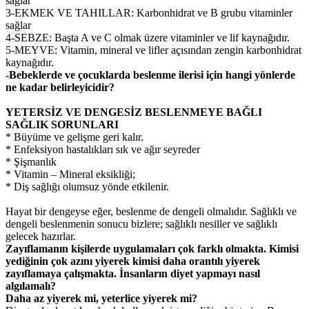
sağlar
3-EKMEK VE TAHILLAR: Karbonhidrat ve B grubu vitaminler
sağlar
4-SEBZE: Başta A ve C olmak üzere vitaminler ve lif kaynağıdır.
5-MEYVE: Vitamin, mineral ve lifler açısından zengin karbonhidrat
kaynağıdır.
-Bebeklerde ve çocuklarda beslenme ilerisi için hangi yönlerde
ne kadar belirleyicidir?
YETERSİZ VE DENGESİZ BESLENMEYE BAĞLI
SAĞLIK SORUNLARI
* Büyüme ve gelişme geri kalır.
* Enfeksiyon hastalıkları sık ve ağır seyreder
* Şişmanlık
* Vitamin – Mineral eksikliği;
* Diş sağlığı olumsuz yönde etkilenir.
Hayat bir dengeyse eğer, beslenme de dengeli olmalıdır. Sağlıklı ve
dengeli beslenmenin sonucu bizlere; sağlıklı nesiller ve sağlıklı
gelecek hazırlar.
Zayıflamanın kişilerde uygulamaları çok farklı olmakta. Kimisi
yediğinin çok azını yiyerek kimisi daha orantılı yiyerek
zayıflamaya çalışmakta. İnsanların diyet yapmayı nasıl
algılamalı?
Daha az yiyerek mi, yeterlice yiyerek mi?