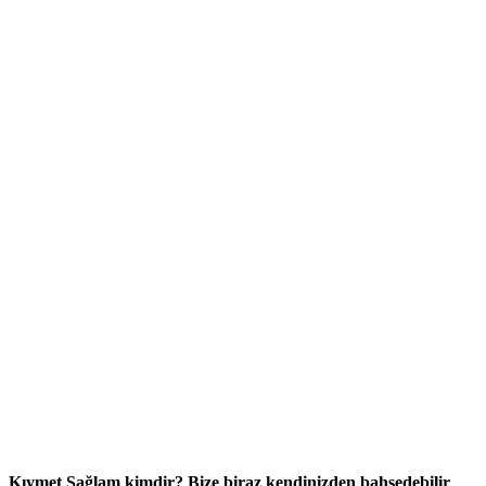
Kıymet Sağlam kimdir? Bize biraz kendinizden bahsedebilir