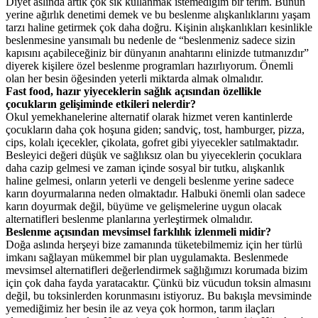
Diyet aslında artık çok sık kullanmak istemediğim bir terim. Bunun
yerine ağırlık denetimi demek ve bu beslenme alışkanlıklarını yaşam
tarzı haline getirmek çok daha doğru. Kişinin alışkanlıkları kesinlikle
beslenmesine yansımalı bu nedenle de “beslenmeniz sadece sizin
kapısını açabileceğiniz bir dünyanın anahtarını elinizde tutmanızdır”
diyerek kişilere özel beslenme programları hazırlıyorum. Önemli
olan her besin öğesinden yeterli miktarda almak olmalıdır.
Fast food, hazır yiyeceklerin sağlık açısından özellikle
çocukların gelişiminde etkileri nelerdir?
Okul yemekhanelerine alternatif olarak hizmet veren kantinlerde
çocukların daha çok hoşuna giden; sandviç, tost, hamburger, pizza,
cips, kolalı içecekler, çikolata, gofret gibi yiyecekler satılmaktadır.
Besleyici değeri düşük ve sağlıksız olan bu yiyeceklerin çocuklara
daha cazip gelmesi ve zaman içinde sosyal bir tutku, alışkanlık
haline gelmesi, onların yeterli ve dengeli beslenme yerine sadece
karın doyurmalarına neden olmaktadır. Halbuki önemli olan sadece
karın doyurmak değil, büyüme ve gelişmelerine uygun olacak
alternatifleri beslenme planlarına yerleştirmek olmalıdır.
Beslenme açısından mevsimsel farklılık izlenmeli midir?
Doğa aslında herşeyi bize zamanında tüketebilmemiz için her türlü
imkanı sağlayan mükemmel bir plan uygulamakta. Beslenmede
mevsimsel alternatifleri değerlendirmek sağlığımızı korumada bizim
için çok daha fayda yaratacaktır. Çünkü biz vücudun toksin almasını
değil, bu toksinlerden korunmasını istiyoruz. Bu bakışla mevsiminde
yemediğimiz her besin ile az veya çok hormon, tarım ilaçları