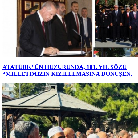
ATATÜRK’ ÜN HUZURUNDA, 101. YIL SÖZÜ
“MİLLETİMİZİN KIZILELMASINA DÖNÜŞEN,