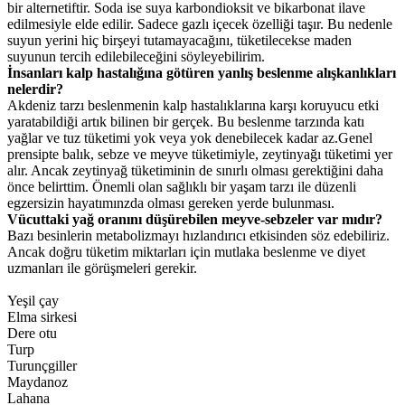
bir alternetiftir. Soda ise suya karbondioksit ve bikarbonat ilave
edilmesiyle elde edilir. Sadece gazlı içecek özelliği taşır. Bu nedenle
suyun yerini hiç birşeyi tutamayacağını, tüketilecekse maden
suyunun tercih edilebileceğini söyleyebilirim.
İnsanları kalp hastalığına götüren yanlış beslenme alışkanlıkları
nelerdir?
Akdeniz tarzı beslenmenin kalp hastalıklarına karşı koruyucu etki
yaratabildiği artık bilinen bir gerçek. Bu beslenme tarzında katı
yağlar ve tuz tüketimi yok veya yok denebilecek kadar az.Genel
prensipte balık, sebze ve meyve tüketimiyle, zeytinyağı tüketimi yer
alır. Ancak zeytinyağ tüketiminin de sınırlı olması gerektiğini daha
önce belirttim. Önemli olan sağlıklı bir yaşam tarzı ile düzenli
egzersizin hayatımınzda olması gereken yerde bulunması.
Vücuttaki yağ oranını düşürebilen meyve-sebzeler var mıdır?
Bazı besinlerin metabolizmayı hızlandırıcı etkisinden söz edebiliriz.
Ancak doğru tüketim miktarları için mutlaka beslenme ve diyet
uzmanları ile görüşmeleri gerekir.
Yeşil çay
Elma sirkesi
Dere otu
Turp
Turunçgiller
Maydanoz
Lahana