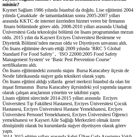
misiniz?
Kıymet Sağlam 1986 yılında İstanbul da doğdu. Lise eğitimini 2004
yılında Çanakkale de tamamladıktan sonra 2005-2007 yılları
arasında KKTC de internet üzerinden hizmet veren bir firmanın
finans bölümünde görev aldı. 2008-2010 yılları arasında Uludağ
Üniversitesi Gıda teknolojisi bölümü ön lisans programından mezun
oldu. 2015 yılın da Kayseri Erciyes Üniversitesi Beslenme ve
Diyetetik Bölümü’nden mezun oldu ve Diyetisyen unvanını aldı.
Ön lisans eğitimine devam ettiği 2009 yılında ‘BRC 5 Global
Standard For Food Safety’ , ‘ISO 22000:2005 Food Safety
Management System’ ve ‘Basic Pest Prevention Course’
sertifikalarını aldı.
Ön lisans eğitimindeki zorunlu stajını Bursa Karacabey ilçesin de
Nestle fabrikasında stajyer gıda teknikeri olarak yaptı.
Ön lisans eğitimi aldığı yıllarda genel merkezi İstanbul da olan bir
inşaat firmasının Bursa Karacabey ilçesindeki yol yapımda taşaron
olarak çalışan araçlarının yönetim ve takibini yaptı.
Lisans eğitimi sürecinde 2014-2015 yılları arasında Erciyes
Üniversitesi Tıp Fakültesi Hastanesi, Erciyes Üniversitesi Çocuk
Hastanesi, Erciyes Üniversitesi Hastane Yemekhanesi, Erciyes
Üniversitesi Personel Yemekhanesi, Erciyes Üniversitesi Öğrenci
yemekhanesi ve Kayseri Aile Sağlığı Merkezleri olmak üzere
dönüşümlü olarak bu kurumlarda stajyer diyetisyen olarak görev
yaptı.
2014-2015 eğitim yılları arasında Sabri Ülker Gıda Araştırma Vakfı