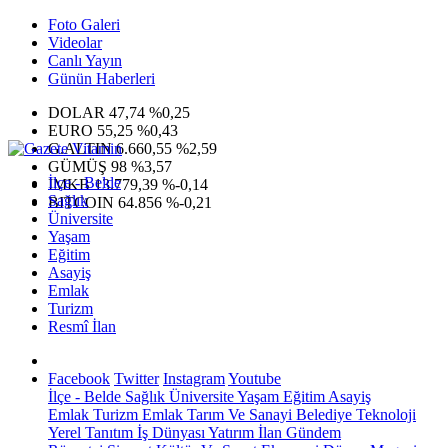
Foto Galeri
Videolar
Canlı Yayın
Günün Haberleri
DOLAR
47,74
%0,25
EURO
55,25
%0,43
G.ALTIN
6.660,55
%2,59
GÜMÜŞ
98
%3,57
İlçe - Belde
IMKB
13.779,39
%-0,14
Sağlık
BITCOIN
64.856
%-0,21
Üniversite
Yaşam
Eğitim
Asayiş
Emlak
Turizm
Resmî İlan
Facebook
Twitter
Instagram
Youtube
İlçe - Belde
Sağlık
Üniversite
Yaşam
Eğitim
Asayiş
Emlak
Turizm
Emlak
Tarım Ve Sanayi
Belediye
Teknoloji
Yerel
Tanıtım
İş Dünyası
Yatırım
İlan
Gündem