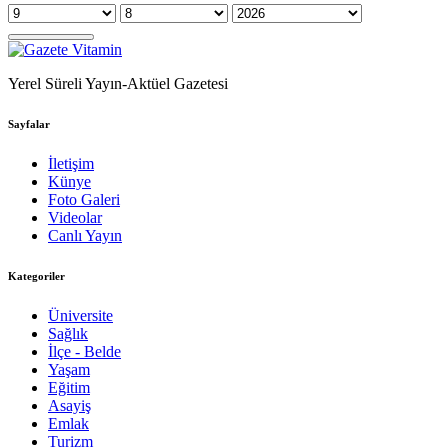
Yerel Süreli Yayın-Aktüel Gazetesi
Sayfalar
İletişim
Künye
Foto Galeri
Videolar
Canlı Yayın
Kategoriler
Üniversite
Sağlık
İlçe - Belde
Yaşam
Eğitim
Asayiş
Emlak
Turizm