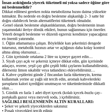
İnsan acıktığında yiyecek tüketmeli mi yoksa sadece öğüne göre
mi beslenmelidir?
Dikkat edilmesi gereken nokta metabolizma hızını daima yüksekte
tutmaktır. Bu nedenle en doğru beslenme alışkanlığı 2- 3 satte bir
doğru olabilecek besin alternatiflerini tüketmek olmalıdır.
-Genel olarak beslenme alışkanlıklarının, doğru beslemenin insan
yaşamındaki ileriye dönük etkileri, bunun sağlanması için öneriler.
Yeterli dengeli beslenme ve düzenli egzersiz kendinize yapacağınız
en önemli yatırımdır.
1. Öğün atlamamaya çalışın. Böylelikle kan şekerinizi dengede
tutarsınız, metabolik hızınızı artar ve açlığınızı daha kolay kontrol
altına almış olursunuz…
2. Gün içerisinde ortalama 2 litre su içmeye gayret edin…
3. Siyah çayı açık ve şekersiz içmeye dikkat edin, gün içerisinde
adaçayı, rezene, yeşil çay gibi çeşitli bitki çaylarını kullanabilirsiniz,
dilerseniz limon sıkabilir veya tatlandırıcı ekleyebilirsiniz…
4. Kahve çeşitlerini günde 2 fincandan fazla tüketmeyin, krema
kullanmak yerine az yağlı süt tercih edin, aromalı kahvelerdeki
şurupların kalori içerdiğini unutmayın ve tüketimlerinizde dikkatli
olun…
5. Günlük en fazla 1 adet diyet içecek (kolalı içecek-buzlu çay–
portakallı gazoz veya meyveli soda, ) içebilirsiniz.
SAĞLIKLI BESLENMENİN ALTIN KURALLARI:
• Şeker ve şekerli yiyeceklerden sakınınız
• Posalı yiyecekleri tercih ediniz