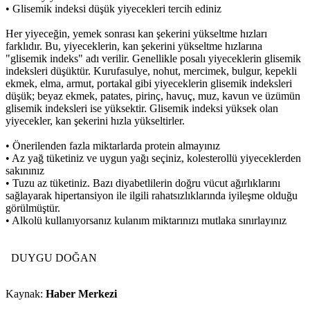
• Glisemik indeksi düşük yiyecekleri tercih ediniz
Her yiyeceğin, yemek sonrası kan şekerini yükseltme hızları
farklıdır. Bu, yiyeceklerin, kan şekerini yükseltme hızlarına
"glisemik indeks" adı verilir. Genellikle posalı yiyeceklerin glisemik
indeksleri düşüktür. Kurufasulye, nohut, mercimek, bulgur, kepekli
ekmek, elma, armut, portakal gibi yiyeceklerin glisemik indeksleri
düşük; beyaz ekmek, patates, pirinç, havuç, muz, kavun ve üzümün
glisemik indeksleri ise yüksektir. Glisemik indeksi yüksek olan
yiyecekler, kan şekerini hızla yükseltirler.
• Önerilenden fazla miktarlarda protein almayınız
• Az yağ tüketiniz ve uygun yağı seçiniz, kolesterollü yiyeceklerden
sakınınız
• Tuzu az tüketiniz. Bazı diyabetlilerin doğru vücut ağırlıklarını
sağlayarak hipertansiyon ile ilgili rahatsızlıklarında iyileşme olduğu
görülmüştür.
• Alkolü kullanıyorsanız kulanım miktarınızı mutlaka sınırlayınız
DUYGU DOĞAN
Kaynak:
Haber Merkezi