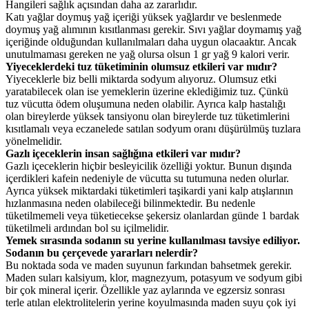
Hangileri sağlık açısından daha az zararlıdır.
Katı yağlar doymuş yağ içeriği yüksek yağlardır ve beslenmede
doymuş yağ alımının kısıtlanması gerekir. Sıvı yağlar doymamış yağ
içeriğinde olduğundan kullanılmaları daha uygun olacaaktır. Ancak
unutulmaması gereken ne yağ olursa olsun 1 gr yağ 9 kalori verir.
Yiyeceklerdeki tuz tüketiminin olumsuz etkileri var mıdır?
Yiyeceklerle biz belli miktarda sodyum alıyoruz. Olumsuz etki
yaratabilecek olan ise yemeklerin üzerine eklediğimiz tuz. Çünkü
tuz vücutta ödem oluşumuna neden olabilir. Ayrıca kalp hastalığı
olan bireylerde yüksek tansiyonu olan bireylerde tuz tüketimlerini
kısıtlamalı veya eczanelede satılan sodyum oranı düşürülmüş tuzlara
yönelmelidir.
Gazlı içeceklerin insan sağlığına etkileri var mıdır?
Gazlı içeceklerin hiçbir besleyicilik özelliği yoktur. Bunun dışında
içerdikleri kafein nedeniyle de vücutta su tutumuna neden olurlar.
Ayrıca yüksek miktardaki tüketimleri taşikardi yani kalp atışlarının
hızlanmasına neden olabileceği bilinmektedir. Bu nedenle
tüketilmemeli veya tüketiecekse şekersiz olanlardan günde 1 bardak
tüketilmeli ardından bol su içilmelidir.
Yemek sırasında sodanın su yerine kullanılması tavsiye ediliyor.
Sodanın bu çerçevede yararları nelerdir?
Bu noktada soda ve maden suyunun farkından bahsetmek gerekir.
Maden suları kalsiyum, klor, magnezyum, potasyum ve sodyum gibi
bir çok mineral içerir. Özellikle yaz aylarında ve egzersiz sonrası
terle atılan elektrolitelerin yerine koyulmasında maden suyu çok iyi