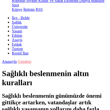
Röportaj
Siyaset
Kültür Ve Sanat
Ekonomi
Dünya
Magazin
Spor
Künye
İletişim
RSS
İlçe - Belde
Sağlık
Üniversite
Yaşam
Eğitim
Asayiş
Emlak
Turizm
Resmî İlan
Anasayfa
Gündem
Sağlıklı beslenmenin altın
kuralları
Sağlıklı beslenmenin günümüzde önemi
gittikçe artarken, vatandaşlar artık
sağlıklı yaşamanın yollarını daha fazla