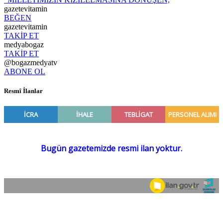
gazetevitamin
BEĞEN
gazetevitamin
TAKİP ET
medyabogaz
TAKİP ET
@bogazmedyatv
ABONE OL
Resmî İlanlar