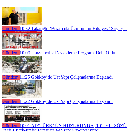
Gündem
10:32
Takaoğlu ‘Bozcaada Üzümünün Hikayesi’ Söyleşişi
Gündem
10:09
Hayvancılık Destekleme Programı Belli Oldu
Gündem
11:25
Gökköy’de Üst Yapı Çalışmalarına Başlandı
Gündem
11:22
Gökköy’de Üst Yapı Çalışmalarına Başlandı
Gündem
10:01
ATATÜRK’ ÜN HUZURUNDA, 101. YIL SÖZÜ
“MİLLETİMİZİN KIZILELMASINA DÖNÜŞEN,