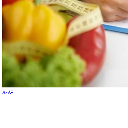
-
+
A
A