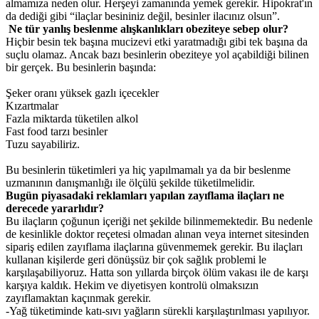
almamıza neden olur. Herşeyi zamanında yemek gerekir. Hipokrat'ın
da dediği gibi “ilaçlar besininiz değil, besinler ilacınız olsun”.
Ne tür yanlış beslenme alışkanlıkları obeziteye sebep olur?
Hiçbir besin tek başına mucizevi etki yaratmadığı gibi tek başına da
suçlu olamaz. Ancak bazı besinlerin obeziteye yol açabildiği bilinen
bir gerçek. Bu besinlerin başında:
Şeker oranı yüksek gazlı içecekler
Kızartmalar
Fazla miktarda tüketilen alkol
Fast food tarzı besinler
Tuzu sayabiliriz.
Bu besinlerin tüketimleri ya hiç yapılmamalı ya da bir beslenme
uzmanının danışmanlığı ile ölçülü şekilde tüketilmelidir.
Bugün piyasadaki reklamları yapılan zayıflama ilaçları ne
derecede yararlıdır?
Bu ilaçların çoğunun içeriği net şekilde bilinmemektedir. Bu nedenle
de kesinlikle doktor reçetesi olmadan alınan veya internet sitesinden
sipariş edilen zayıflama ilaçlarına güvenmemek gerekir. Bu ilaçları
kullanan kişilerde geri dönüşsüz bir çok sağlık problemi le
karşılaşabiliyoruz. Hatta son yıllarda birçok ölüm vakası ile de karşı
karşıya kaldık. Hekim ve diyetisyen kontrolü olmaksızın
zayıflamaktan kaçınmak gerekir.
-Yağ tüketiminde katı-sıvı yağların sürekli karşılaştırılması yapılıyor.