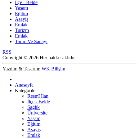
İlçe - Belde
Yaşam
Eğitim
Asayiş
Emlak
Turizm
Emlak
Tarım Ve Sanayi
RSS
Copyright © 2026 Her hakkı saklıdır.
Yazılım & Tasarım:
WK Bilişim
Anasayfa
Kategoriler
Resmî İlan
İlçe - Belde
Sağlık
Üniversite
Yaşam
Eğitim
Asayiş
Emlak