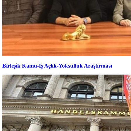
Birleşik Kamu-İş Açlık-Yoksulluk Araştırması