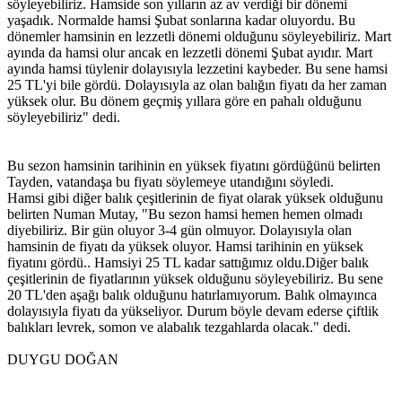
söyleyebiliriz. Hamside son yılların az av verdiği bir dönemi
yaşadık. Normalde hamsi Şubat sonlarına kadar oluyordu. Bu
dönemler hamsinin en lezzetli dönemi olduğunu söyleyebiliriz. Mart
ayında da hamsi olur ancak en lezzetli dönemi Şubat ayıdır. Mart
ayında hamsi tüylenir dolayısıyla lezzetini kaybeder. Bu sene hamsi
25 TL'yi bile gördü. Dolayısıyla az olan balığın fiyatı da her zaman
yüksek olur. Bu dönem geçmiş yıllara göre en pahalı olduğunu
söyleyebiliriz" dedi.
Bu sezon hamsinin tarihinin en yüksek fiyatını gördüğünü belirten
Tayden, vatandaşa bu fiyatı söylemeye utandığını söyledi.
Hamsi gibi diğer balık çeşitlerinin de fiyat olarak yüksek olduğunu
belirten Numan Mutay, "Bu sezon hamsi hemen hemen olmadı
diyebiliriz. Bir gün oluyor 3-4 gün olmuyor. Dolayısıyla olan
hamsinin de fiyatı da yüksek oluyor. Hamsi tarihinin en yüksek
fiyatını gördü.. Hamsiyi 25 TL kadar sattığımız oldu.Diğer balık
çeşitlerinin de fiyatlarının yüksek olduğunu söyleyebiliriz. Bu sene
20 TL'den aşağı balık olduğunu hatırlamıyorum. Balık olmayınca
dolayısıyla fiyatı da yükseliyor. Durum böyle devam ederse çiftlik
balıkları levrek, somon ve alabalık tezgahlarda olacak." dedi.
DUYGU DOĞAN