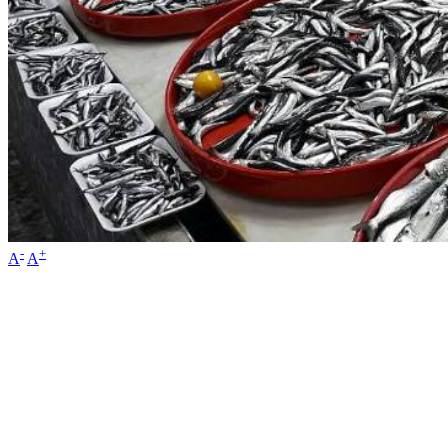
-
+
A
A