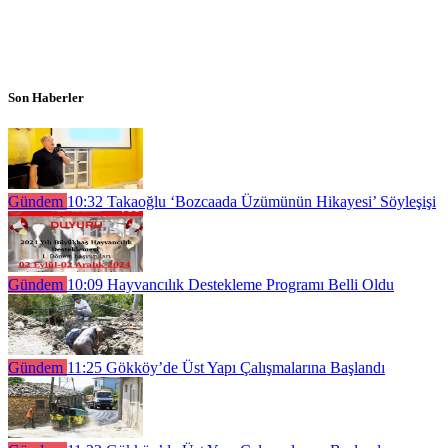
Son Haberler
Gündem
10:32
Takaoğlu ‘Bozcaada Üzümünün Hikayesi’ Söyleşişi
Gündem
10:09
Hayvancılık Destekleme Programı Belli Oldu
Gündem
11:25
Gökköy’de Üst Yapı Çalışmalarına Başlandı