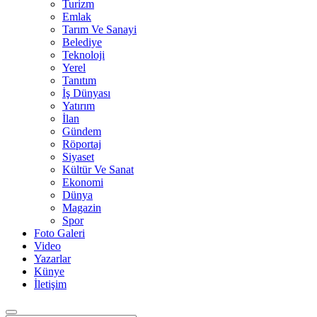
Turizm
Emlak
Tarım Ve Sanayi
Belediye
Teknoloji
Yerel
Tanıtım
İş Dünyası
Yatırım
İlan
Gündem
Röportaj
Siyaset
Kültür Ve Sanat
Ekonomi
Dünya
Magazin
Spor
Foto Galeri
Video
Yazarlar
Künye
İletişim