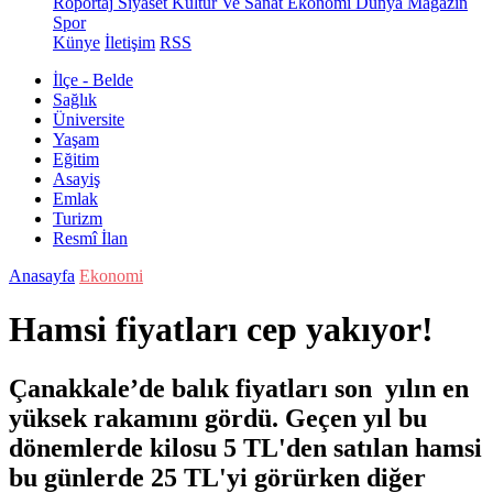
Röportaj
Siyaset
Kültür Ve Sanat
Ekonomi
Dünya
Magazin
Spor
Künye
İletişim
RSS
İlçe - Belde
Sağlık
Üniversite
Yaşam
Eğitim
Asayiş
Emlak
Turizm
Resmî İlan
Anasayfa
Ekonomi
Hamsi fiyatları cep yakıyor!
Çanakkale’de balık fiyatları son yılın en
yüksek rakamını gördü. Geçen yıl bu
dönemlerde kilosu 5 TL'den satılan hamsi
bu günlerde 25 TL'yi görürken diğer