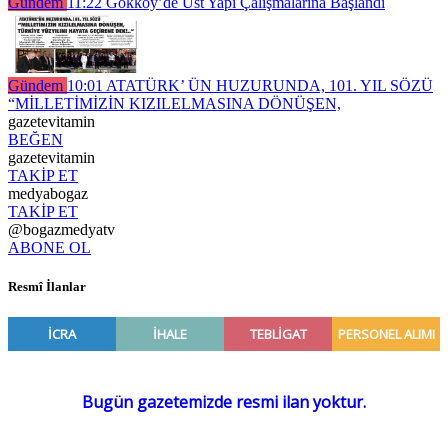
Gündem
11:22
Gökköy’de Üst Yapı Çalışmalarına Başlandı
Gündem
10:01
ATATÜRK’ ÜN HUZURUNDA, 101. YIL SÖZÜ
“MİLLETİMİZİN KIZILELMASINA DÖNÜŞEN,
gazetevitamin
BEĞEN
gazetevitamin
TAKİP ET
medyabogaz
TAKİP ET
@bogazmedyatv
ABONE OL
Resmî İlanlar