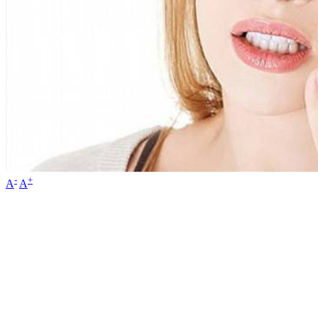
-
+
A
A