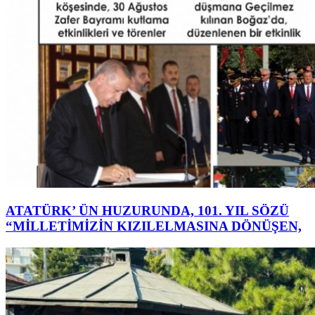
ATATÜRK’ ÜN HUZURUNDA, 101. YIL SÖZÜ
“MİLLETİMİZİN KIZILELMASINA DÖNÜŞEN,