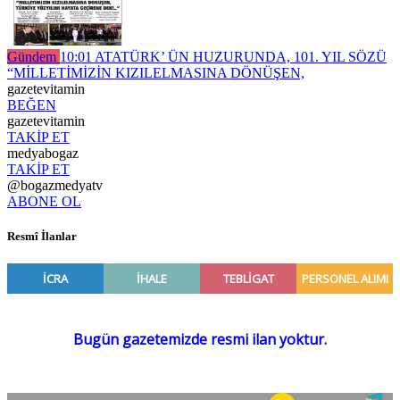
Gündem
10:01
ATATÜRK’ ÜN HUZURUNDA, 101. YIL SÖZÜ
“MİLLETİMİZİN KIZILELMASINA DÖNÜŞEN,
gazetevitamin
BEĞEN
gazetevitamin
TAKİP ET
medyabogaz
TAKİP ET
@bogazmedyatv
ABONE OL
Resmî İlanlar