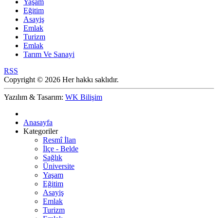
Yaşam
Eğitim
Asayiş
Emlak
Turizm
Emlak
Tarım Ve Sanayi
RSS
Copyright © 2026 Her hakkı saklıdır.
Yazılım & Tasarım:
WK Bilişim
Anasayfa
Kategoriler
Resmî İlan
İlçe - Belde
Sağlık
Üniversite
Yaşam
Eğitim
Asayiş
Emlak
Turizm