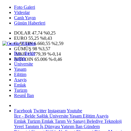
Foto Galeri
Videolar
Canlı Yayın
Günün Haberleri
DOLAR
47,74
%0,25
EURO
55,25
%0,43
G.ALTIN
6.660,55
%2,59
GÜMÜŞ
98
%3,57
İlçe - Belde
IMKB
13.779,39
%-0,14
Sağlık
BITCOIN
65.006
%-0,46
Üniversite
Yaşam
Eğitim
Asayiş
Emlak
Turizm
Resmî İlan
Facebook
Twitter
Instagram
Youtube
İlçe - Belde
Sağlık
Üniversite
Yaşam
Eğitim
Asayiş
Emlak
Turizm
Emlak
Tarım Ve Sanayi
Belediye
Teknoloji
Yerel
Tanıtım
İş Dünyası
Yatırım
İlan
Gündem