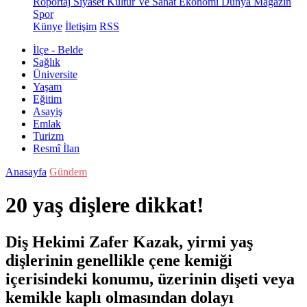
Röportaj
Siyaset
Kültür Ve Sanat
Ekonomi
Dünya
Magazin
Spor
Künye
İletişim
RSS
İlçe - Belde
Sağlık
Üniversite
Yaşam
Eğitim
Asayiş
Emlak
Turizm
Resmî İlan
Anasayfa
Gündem
20 yaş dişlere dikkat!
Diş Hekimi Zafer Kazak, yirmi yaş
dişlerinin genellikle çene kemiği
içerisindeki konumu, üzerinin dişeti veya
kemikle kaplı olmasından dolayı