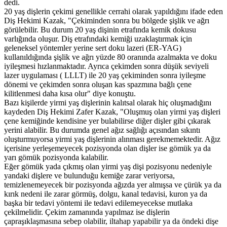
dedi.
20 yaş dişlerin çekimi genellikle cerrahi olarak yapıldığını ifade eden
Diş Hekimi Kazak, "Çekiminden sonra bu bölgede şişlik ve ağrı
görülebilir. Bu durum 20 yaş dişinin etrafında kemik dokusu
varlığında oluşur. Diş etrafındaki kemiği uzaklaştırmak için
geleneksel yöntemler yerine sert doku lazeri (ER-YAG)
kullanıldığında şişlik ve ağrı yüzde 80 oranında azalmakta ve doku
iyileşmesi hızlanmaktadır. Ayrıca çekimden sonra düşük seviyeli
lazer uygulaması ( LLLT) ile 20 yaş çekiminden sonra iyileşme
dönemi ve çekimden sonra oluşan kas spazmına bağlı çene
kilitlenmesi daha kısa olur" diye konuştu.
Bazı kişilerde yirmi yaş dişlerinin kalıtsal olarak hiç oluşmadığını
kaydeden Diş Hekimi Zafer Kazak, "Oluşmuş olan yirmi yaş dişleri
çene kemiğinde kendisine yer bulabilirse diğer dişler gibi çıkarak
yerini alabilir. Bu durumda genel ağız sağlığı açısından sıkıntı
oluşturmuyorsa yirmi yaş dişlerinin alınması gerekmemektedir. Ağız
içerisine yerleşemeyecek pozisyonda olan dişler ise gömük ya da
yarı gömük pozisyonda kalabilir.
Eğer gömük yada çıkmış olan yirmi yaş dişi pozisyonu nedeniyle
yandaki dişlere ve bulunduğu kemiğe zarar veriyorsa,
temizlenemeyecek bir pozisyonda ağızda yer almışsa ve çürük ya da
kırık nedeni ile zarar görmüş, dolgu, kanal tedavisi, kuron ya da
başka bir tedavi yöntemi ile tedavi edilemeyecekse mutlaka
çekilmelidir. Çekim zamanında yapılmaz ise dişlerin
çapraşıklaşmasına sebep olabilir, iltahap yapabilir ya da öndeki dişe