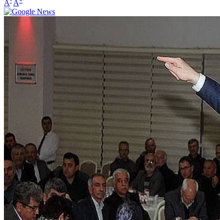
-
+
A
A