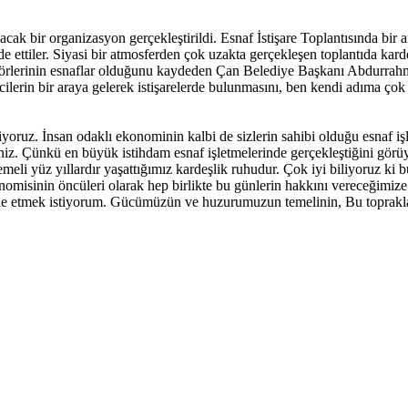
cak bir organizasyon gerçekleştirildi. Esnaf İstişare Toplantısında bi
ade ettiler. Siyasi bir atmosferden çok uzakta gerçekleşen toplantıda ka
aktörlerinin esnaflar olduğunu kaydeden Çan Belediye Başkanı Abdurrah
recilerin bir araya gelerek istişarelerde bulunmasını, ben kendi adıma 
oruz. İnsan odaklı ekonominin kalbi de sizlerin sahibi olduğu esnaf işle
iz. Çünkü en büyük istihdam esnaf işletmelerinde gerçekleştiğini görüyo
i yüz yıllardır yaşattığımız kardeşlik ruhudur. Çok iyi biliyoruz ki b
konomisinin öncüleri olarak hep birlikte bu günlerin hakkını vereceğimi
de etmek istiyorum. Gücümüzün ve huzurumuzun temelinin, Bu topraklar