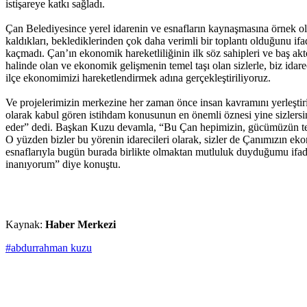
istişareye katkı sağladı.
Çan Belediyesince yerel idarenin ve esnafların kaynaşmasına örnek ola
kaldıkları, beklediklerinden çok daha verimli bir toplantı olduğunu if
kaçmadı. Çan’ın ekonomik hareketliliğinin ilk söz sahipleri ve baş 
halinde olan ve ekonomik gelişmenin temel taşı olan sizlerle, biz ida
ilçe ekonomimizi hareketlendirmek adına gerçekleştiriliyoruz.
Ve projelerimizin merkezine her zaman önce insan kavramını yerleştiriy
olarak kabul gören istihdam konusunun en önemli öznesi yine sizlersin
eder” dedi. Başkan Kuzu devamla, “Bu Çan hepimizin, gücümüzün temel
O yüzden bizler bu yörenin idarecileri olarak, sizler de Çanımızın e
esnaflarıyla bugün burada birlikte olmaktan mutluluk duyduğumu ifa
inanıyorum” diye konuştu.
Kaynak:
Haber Merkezi
#abdurrahman kuzu