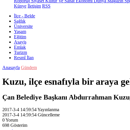
Röportaj
Siyaset
Kültür Ve Sanat
Ekonomi
Dünya
Magazin
Sp
Künye
İletişim
RSS
İlçe - Belde
Sağlık
Üniversite
Yaşam
Eğitim
Asayiş
Emlak
Turizm
Resmî İlan
Anasayfa
Gündem
Kuzu, ilçe esnafıyla bir araya ge
Çan Belediye Başkanı Abdurrahman Kuzu, ilç
2017-3-4 14:59:54
Yayınlanma
2017-3-4 14:59:54
Güncelleme
0
Yorum
698
Gösterim