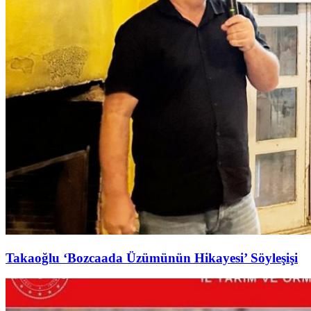
Takaoğlu ‘Bozcaada Üzümünün Hikayesi’ Söyleşişi