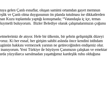
r araya gelen Çanlı esnaflar, oluşan samimi ortamdan gayet memnun
rdeşlik ve Çanlı olma duygusunun ön planda tutulması ise dikkatlerden
man Kuzu toplantıda yaptığı konuşmada; “Vatandaşla iç içe, temas
çok kıymetli buluyorum. Bizler Belediye olarak çalışmalarımızın çoğunu
tmelerimiz de atıyor. Hele bir ülkenin, bir şehrin gelişmişlik düzeyi
ruz. Ki her esnaf, her girişim sahibi aslında önce kendini istihdam
ugünün hakkını vermezsek yarının ne getireceğinden endişeniz olur.
ze inanıyorum. Yeni Türkiye ile büyüyen Çanımızın çalışkan ve emektar
da yüzyıllarca sarsılmadan yaşattığımız kardeşlik ruhu olduğuna