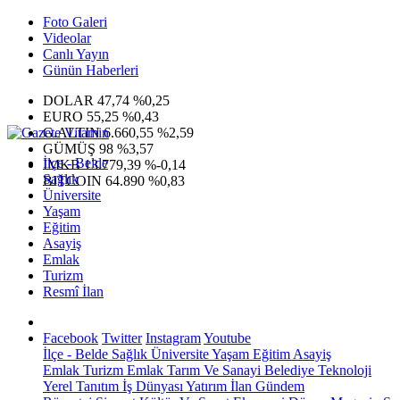
Foto Galeri
Videolar
Canlı Yayın
Günün Haberleri
DOLAR
47,74
%0,25
EURO
55,25
%0,43
G.ALTIN
6.660,55
%2,59
GÜMÜŞ
98
%3,57
İlçe - Belde
IMKB
13.779,39
%-0,14
Sağlık
BITCOIN
64.890
%0,83
Üniversite
Yaşam
Eğitim
Asayiş
Emlak
Turizm
Resmî İlan
Facebook
Twitter
Instagram
Youtube
İlçe - Belde
Sağlık
Üniversite
Yaşam
Eğitim
Asayiş
Emlak
Turizm
Emlak
Tarım Ve Sanayi
Belediye
Teknoloji
Yerel
Tanıtım
İş Dünyası
Yatırım
İlan
Gündem