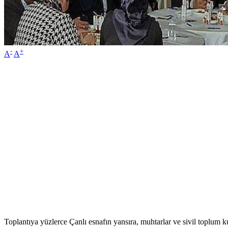
-
+
A
A
Toplantıya yüzlerce Çanlı esnafın yansıra, muhtarlar ve sivil toplum k