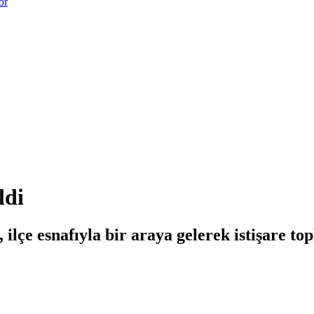
or
ldi
e esnafıyla bir araya gelerek istişare topla