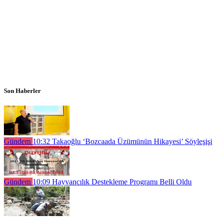
Son Haberler
Gündem
10:32
Takaoğlu ‘Bozcaada Üzümünün Hikayesi’ Söyleşişi
Gündem
10:09
Hayvancılık Destekleme Programı Belli Oldu