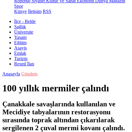
Röportaj
Siyaset
Kültür Ve Sanat
Ekonomi
Dünya
Magazin
Spor
Künye
İletişim
RSS
İlçe - Belde
Sağlık
Üniversite
Yaşam
Eğitim
Asayiş
Emlak
Turizm
Resmî İlan
Anasayfa
Gündem
100 yıllık mermiler çalındı
Çanakkale savaşlarında kullanılan ve
Mecidiye tabyalarının restorasyonu
sırasında toprak altından çıkarılarak
sergilenen 2 çuval mermi kovanı çalındı.