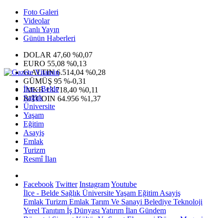
Foto Galeri
Videolar
Canlı Yayın
Günün Haberleri
DOLAR
47,60
%0,07
EURO
55,08
%0,13
G.ALTIN
6.514,04
%0,28
GÜMÜŞ
95
%-0,31
İlçe - Belde
IMKB
13.718,40
%0,11
Sağlık
BITCOIN
64.956
%1,37
Üniversite
Yaşam
Eğitim
Asayiş
Emlak
Turizm
Resmî İlan
Facebook
Twitter
Instagram
Youtube
İlçe - Belde
Sağlık
Üniversite
Yaşam
Eğitim
Asayiş
Emlak
Turizm
Emlak
Tarım Ve Sanayi
Belediye
Teknoloji
Yerel
Tanıtım
İş Dünyası
Yatırım
İlan
Gündem