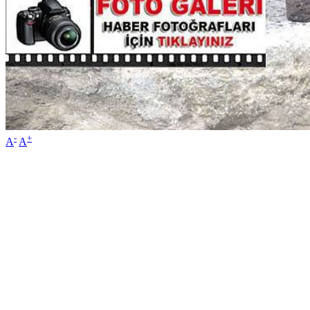
-
+
A
A