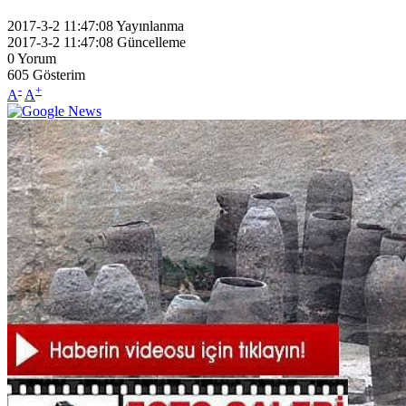
2017-3-2 11:47:08
Yayınlanma
2017-3-2 11:47:08
Güncelleme
0
Yorum
605
Gösterim
-
+
A
A