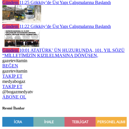
Gündem
11:25
Gökköy’de Üst Yapı Çalışmalarına Başlandı
Gündem
11:22
Gökköy’de Üst Yapı Çalışmalarına Başlandı
Gündem
10:01
ATATÜRK’ ÜN HUZURUNDA, 101. YIL SÖZÜ
“MİLLETİMİZİN KIZILELMASINA DÖNÜŞEN,
gazetevitamin
BEĞEN
gazetevitamin
TAKİP ET
medyabogaz
TAKİP ET
@bogazmedyatv
ABONE OL
Resmî İlanlar