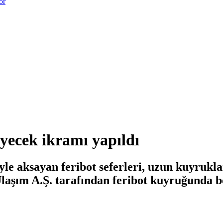
or
yecek ikramı yapıldı
iyle aksayan feribot seferleri, uzun kuyruk
laşım A.Ş. tarafından feribot kuyruğunda 