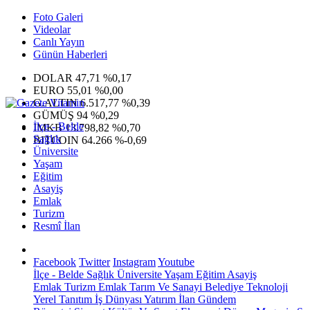
Foto Galeri
Videolar
Canlı Yayın
Günün Haberleri
DOLAR
47,71
%0,17
EURO
55,01
%0,00
G.ALTIN
6.517,77
%0,39
GÜMÜŞ
94
%0,29
İlçe - Belde
IMKB
13.798,82
%0,70
Sağlık
BITCOIN
64.266
%-0,69
Üniversite
Yaşam
Eğitim
Asayiş
Emlak
Turizm
Resmî İlan
Facebook
Twitter
Instagram
Youtube
İlçe - Belde
Sağlık
Üniversite
Yaşam
Eğitim
Asayiş
Emlak
Turizm
Emlak
Tarım Ve Sanayi
Belediye
Teknoloji
Yerel
Tanıtım
İş Dünyası
Yatırım
İlan
Gündem