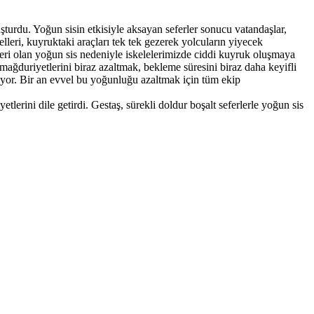
turdu. Yoğun sisin etkisiyle aksayan seferler sonucu vatandaşlar,
eri, kuyruktaki araçları tek tek gezerek yolcuların yiyecek
eri olan yoğun sis nedeniyle iskelelerimizde ciddi kuyruk oluşmaya
ağduriyetlerini biraz azaltmak, bekleme süresini biraz daha keyifli
diyor. Bir an evvel bu yoğunluğu azaltmak için tüm ekip
lerini dile getirdi. Gestaş, sürekli doldur boşalt seferlerle yoğun sis