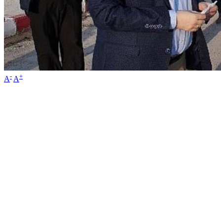
-
+
A
A