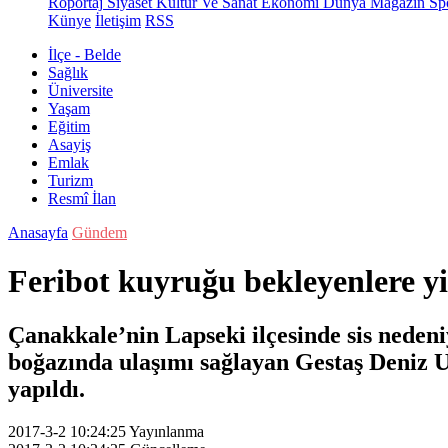
Röportaj
Siyaset
Kültür Ve Sanat
Ekonomi
Dünya
Magazin
Sp
Künye
İletişim
RSS
İlçe - Belde
Sağlık
Üniversite
Yaşam
Eğitim
Asayiş
Emlak
Turizm
Resmî İlan
Anasayfa
Gündem
Feribot kuyruğu bekleyenlere yi
Çanakkale’nin Lapseki ilçesinde sis neden
boğazında ulaşımı sağlayan Gestaş Deniz U
yapıldı.
2017-3-2 10:24:25
Yayınlanma