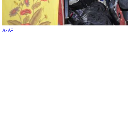
-
+
A
A