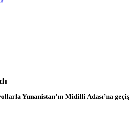
or
dı
yollarla Yunanistan’ın Midilli Adası’na geç