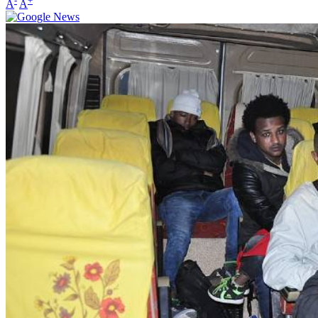
-
+
A
A