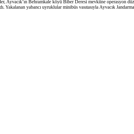
ler, Ayvacık’ın Behramkale köyü Biber Deresi mevkiine operasyon düzen
 Yakalanan yabancı uyruklular minibüs vasıtasıyla Ayvacık Jandarma K