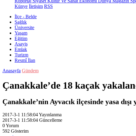
Röportaj
Siyaset
Kültür Ve Sanat
Ekonomi
Dünya
Magazin
Sp
Künye
İletişim
RSS
İlçe - Belde
Sağlık
Üniversite
Yaşam
Eğitim
Asayiş
Emlak
Turizm
Resmî İlan
Anasayfa
Gündem
Çanakkale’de 18 kaçak yakalan
Çanakkale’nin Ayvacık ilçesinde yasa dışı 
2017-3-1 11:58:04
Yayınlanma
2017-3-1 11:58:04
Güncelleme
0
Yorum
592
Gösterim