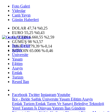
Foto Galeri
Videolar
Canlı Yayın
Günün Haberleri
DOLAR
47,74
%0,25
EURO
55,25
%0,43
G.ALTIN
6.660,55
%2,59
GÜMÜŞ
98
%3,57
İlçe - Belde
IMKB
13.779,39
%-0,14
Sağlık
BITCOIN
65.006
%-0,46
Üniversite
Yaşam
Eğitim
Asayiş
Emlak
Turizm
Resmî İlan
Facebook
Twitter
Instagram
Youtube
İlçe - Belde
Sağlık
Üniversite
Yaşam
Eğitim
Asayiş
Emlak
Turizm
Emlak
Tarım Ve Sanayi
Belediye
Teknoloji
Yerel
Tanıtım
İş Dünyası
Yatırım
İlan
Gündem