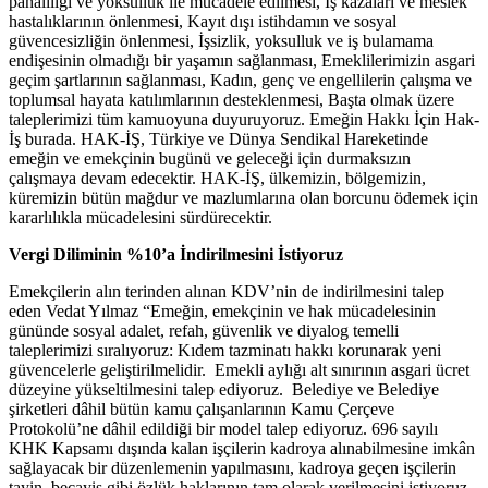
pahalılığı ve yoksulluk ile mücadele edilmesi, İş kazaları ve meslek
hastalıklarının önlenmesi, Kayıt dışı istihdamın ve sosyal
güvencesizliğin önlenmesi, İşsizlik, yoksulluk ve iş bulamama
endişesinin olmadığı bir yaşamın sağlanması, Emeklilerimizin asgari
geçim şartlarının sağlanması, Kadın, genç ve engellilerin çalışma ve
toplumsal hayata katılımlarının desteklenmesi, Başta olmak üzere
taleplerimizi tüm kamuoyuna duyuruyoruz. Emeğin Hakkı İçin Hak-
İş burada. HAK-İŞ, Türkiye ve Dünya Sendikal Hareketinde
emeğin ve emekçinin bugünü ve geleceği için durmaksızın
çalışmaya devam edecektir. HAK-İŞ, ülkemizin, bölgemizin,
küremizin bütün mağdur ve mazlumlarına olan borcunu ödemek için
kararlılıkla mücadelesini sürdürecektir.
Vergi Diliminin %10’a İndirilmesini İstiyoruz
Emekçilerin alın terinden alınan KDV’nin de indirilmesini talep
eden Vedat Yılmaz “Emeğin, emekçinin ve hak mücadelesinin
gününde sosyal adalet, refah, güvenlik ve diyalog temelli
taleplerimizi sıralıyoruz: Kıdem tazminatı hakkı korunarak yeni
güvencelerle geliştirilmelidir. Emekli aylığı alt sınırının asgari ücret
düzeyine yükseltilmesini talep ediyoruz. Belediye ve Belediye
şirketleri dâhil bütün kamu çalışanlarının Kamu Çerçeve
Protokolü’ne dâhil edildiği bir model talep ediyoruz. 696 sayılı
KHK Kapsamı dışında kalan işçilerin kadroya alınabilmesine imkân
sağlayacak bir düzenlemenin yapılmasını, kadroya geçen işçilerin
tayin, becayiş gibi özlük haklarının tam olarak verilmesini istiyoruz.