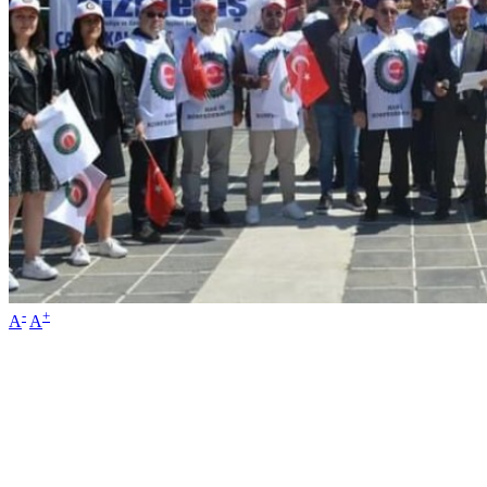
-
+
A
A