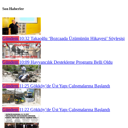
Son Haberler
Gündem
10:32
Takaoğlu ‘Bozcaada Üzümünün Hikayesi’ Söyleşişi
Gündem
10:09
Hayvancılık Destekleme Programı Belli Oldu
Gündem
11:25
Gökköy’de Üst Yapı Çalışmalarına Başlandı
Gündem
11:22
Gökköy’de Üst Yapı Çalışmalarına Başlandı