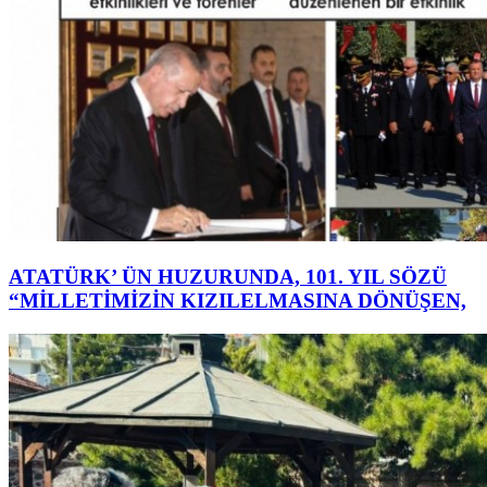
ATATÜRK’ ÜN HUZURUNDA, 101. YIL SÖZÜ
“MİLLETİMİZİN KIZILELMASINA DÖNÜŞEN,