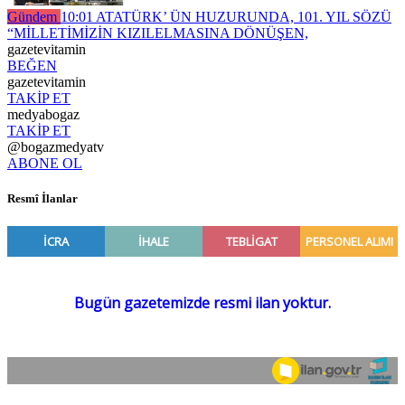
Gündem
10:01
ATATÜRK’ ÜN HUZURUNDA, 101. YIL SÖZÜ
“MİLLETİMİZİN KIZILELMASINA DÖNÜŞEN,
gazetevitamin
BEĞEN
gazetevitamin
TAKİP ET
medyabogaz
TAKİP ET
@bogazmedyatv
ABONE OL
Resmî İlanlar