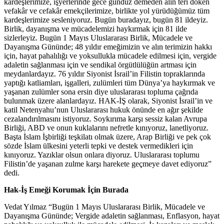
kardeşlerimize, işyerlerinde gece gündüz demeden alın teri döken
vefakâr ve cefakâr emekçilerimize, birlikte yol yürüdüğümüz tüm
kardeşlerimize sesleniyoruz. Bugün buradayız, bugün 81 ildeyiz.
Birlik, dayanışma ve mücadelemizi haykırmak için 81 ilde
sizlerleyiz. Bugün 1 Mayıs Uluslararası Birlik, Mücadele ve
Dayanışma Gününde; 48 yıldır emeğimizin ve alın terimizin hakkı
için, hayat pahalılığı ve yoksullukla mücadele edilmesi için, vergide
adaletin sağlanması için ve sendikal örgütlülüğün artması için
meydanlardayız. 76 yıldır Siyonist İsrail’in Filistin topraklarında
yaptığı katliamları, işgalleri, zulümleri tüm Dünya’ya haykırmak ve
yaşanan zulümler sona ersin diye uluslararası topluma çağrıda
bulunmak üzere alanlardayız. HAK-İŞ olarak, Siyonist İsrail’in ve
katil Netenyahu’nun Uluslararası hukuk önünde en ağır şekilde
cezalandırılmasını istiyoruz. Soykırıma karşı sessiz kalan Avrupa
Birliği, ABD ve onun kuklalarını nefretle kınıyoruz, lanetliyoruz.
Başta İslam İşbirliği teşkilatı olmak üzere, Arap Birliği ve pek çok
sözde İslam ülkesini yeterli tepki ve destek vermedikleri için
kınıyoruz. Yazıklar olsun onlara diyoruz. Uluslararası toplumu
Filistin’de yaşanan zulme karşı harekete geçmeye davet ediyoruz”
dedi.
Hak-İş Emeği Korumak İçin Burada
Vedat Yılmaz “Bugün 1 Mayıs Uluslararası Birlik, Mücadele ve
Dayanışma Gününde; Vergide adaletin sağlanması, Enflasyon, hayat