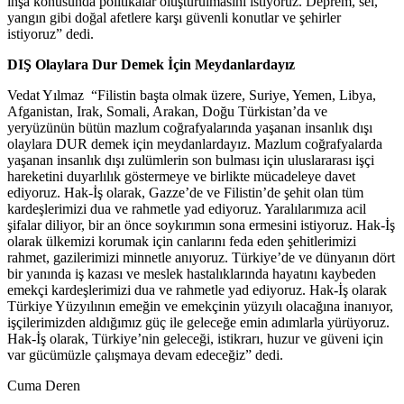
inşa konusunda politikalar oluşturulmasını istiyoruz. Deprem, sel,
yangın gibi doğal afetlere karşı güvenli konutlar ve şehirler
istiyoruz” dedi.
DIŞ Olaylara Dur Demek İçin Meydanlardayız
Vedat Yılmaz “Filistin başta olmak üzere, Suriye, Yemen, Libya,
Afganistan, Irak, Somali, Arakan, Doğu Türkistan’da ve
yeryüzünün bütün mazlum coğrafyalarında yaşanan insanlık dışı
olaylara DUR demek için meydanlardayız. Mazlum coğrafyalarda
yaşanan insanlık dışı zulümlerin son bulması için uluslararası işçi
hareketini duyarlılık göstermeye ve birlikte mücadeleye davet
ediyoruz. Hak-İş olarak, Gazze’de ve Filistin’de şehit olan tüm
kardeşlerimizi dua ve rahmetle yad ediyoruz. Yaralılarımıza acil
şifalar diliyor, bir an önce soykırımın sona ermesini istiyoruz. Hak-İş
olarak ülkemizi korumak için canlarını feda eden şehitlerimizi
rahmet, gazilerimizi minnetle anıyoruz. Türkiye’de ve dünyanın dört
bir yanında iş kazası ve meslek hastalıklarında hayatını kaybeden
emekçi kardeşlerimizi dua ve rahmetle yad ediyoruz. Hak-İş olarak
Türkiye Yüzyılının emeğin ve emekçinin yüzyılı olacağına inanıyor,
işçilerimizden aldığımız güç ile geleceğe emin adımlarla yürüyoruz.
Hak-İş olarak, Türkiye’nin geleceği, istikrarı, huzur ve güveni için
var gücümüzle çalışmaya devam edeceğiz” dedi.
Cuma Deren