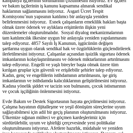
kampanya işçilerinin sorunlarının çözülmesini istiyoruz. Ev işçileri
ve bakım işçilerinin iş kanunu kapsamına alınarak sendikal
haklarının sağlanmasını istiyoruz. Asgari Ücret Tespit
Komisyonu’nun yapısının katılımcı bir anlayışla yeniden
belirlenmesini istiyoruz. Esnek çalışanların emeklilik hakları başta
olmak üzere ödenek ve aylıklara erişimlerin ilişkin yeni
düzenlemeler oluşturulmalıdır. Sosyal diyalog mekanizmalarının
tam katılımcılık ilkesine uygun bir anlayışla yeniden yapılanmasını
talep ediyoruz. 4857 Sayılı İş Kanunun, işgücünün değişen
şartlarına uygun olarak sendikal hak ve özgürlüklerin güçlendirilerek
ilerletilmesini istiyoruz. Çalışanlar açısından işsizlik sigortası ödenek
imkanlarının kolaylaştırılmasını ve ödenek miktarlarının artırılmasını
talep ediyoruz. Engelli ve yaşlı bireyler başta olmak üzere tüm
kırılgan gruplar için güvenli ve erişilebilir şehirler talep ediyoruz.
Kadın, genç ve engellilerin istihdamının artırılmasını, işe giriş
imkanlarının ve istihdamda kalıcılıklarının geliştirilmesini istiyoruz.
Kadına yönelik şiddet ve tacizin son bulmasını, çocuk istismarının
ve çocuk işçiliğinin önlenmesini istiyoruz.
Evde Bakım ve Destek Sigortasının hayata geçirilmesini istiyoruz.
Çalışma hayatının dijitalleşme ve yeşil dönüşüm süreçlerine uyum
sağlayabilmesi için adil bir geçiş planının oluşturulmasını istiyoruz.
Ülkemize sığınan mülteci ve göçmen kardeşlerimiz için
sürdürülebilir, uyum ve işbirliği çerçevesinde yeni politikalar
oluşturulmasını istiyoruz. Afetlere hazırlık, müdahale ve yeniden