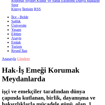
Röportaj
Siyaset
Kültür Ve Sanat
Ekonomi
Dünya
Magazin
Spor
Künye
İletişim
RSS
İlçe - Belde
Sağlık
Üniversite
Yaşam
Eğitim
Asayiş
Emlak
Turizm
Resmî İlan
Anasayfa
Gündem
Hak-İş Emeği Korumak
Meydanlarda
işçi ve emekçiler tarafından dünya
çapında kutlanan, birlik, dayanışma ve
haksızlıklarla mücadele günü olan 1