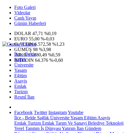
Foto Galeri
Videolar
Canlı Yayın
Günün Haberleri
DOLAR
47,71
%0,19
EURO
55,00
%-0,03
G.ALTIN
6.572,58
%1,23
GÜMÜŞ
98
%3,98
İlçe - Belde
IMKB
13.880,49
%0,59
Sağlık
BITCOIN
64.376
%-0,60
Üniversite
Yaşam
Eğitim
Asayiş
Emlak
Turizm
Resmî İlan
Facebook
Twitter
Instagram
Youtube
İlçe - Belde
Sağlık
Üniversite
Yaşam
Eğitim
Asayiş
Emlak
Turizm
Emlak
Tarım Ve Sanayi
Belediye
Teknoloji
Yerel
Tanıtım
İş Dünyası
Yatırım
İlan
Gündem