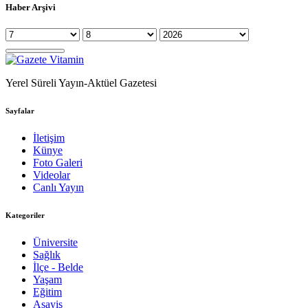
Haber Arşivi
Yerel Süreli Yayın-Aktüel Gazetesi
Sayfalar
İletişim
Künye
Foto Galeri
Videolar
Canlı Yayın
Kategoriler
Üniversite
Sağlık
İlçe - Belde
Yaşam
Eğitim
Asayiş