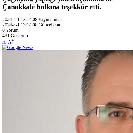
Çanakkale halkına teşekkür etti.
2024-4-1 13:14:08
Yayınlanma
2024-4-1 13:14:08
Güncelleme
0
Yorum
431
Gösterim
-
+
A
A