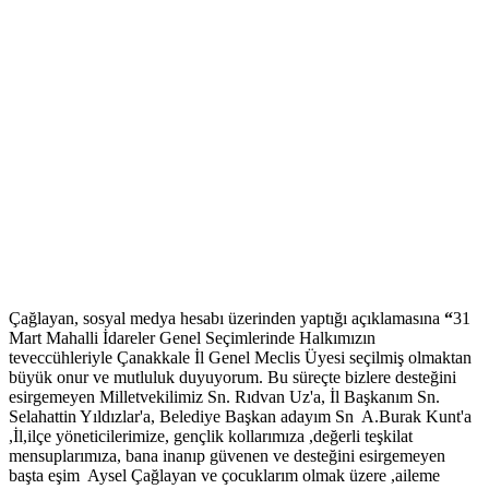
Çağlayan, sosyal medya hesabı üzerinden yaptığı açıklamasına
“
31
Mart Mahalli İdareler Genel Seçimlerinde Halkımızın
teveccühleriyle Çanakkale İl Genel Meclis Üyesi seçilmiş olmaktan
büyük onur ve mutluluk duyuyorum. Bu süreçte bizlere desteğini
esirgemeyen Milletvekilimiz Sn. Rıdvan Uz'a, İl Başkanım Sn.
Selahattin Yıldızlar'a, Belediye Başkan adayım Sn A.Burak Kunt'a
,İl,ilçe yöneticilerimize, gençlik kollarımıza ,değerli teşkilat
mensuplarımıza, bana inanıp güvenen ve desteğini esirgemeyen
başta eşim Aysel Çağlayan ve çocuklarım olmak üzere ,aileme