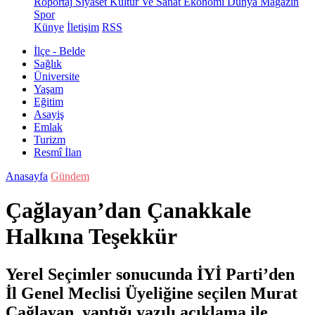
Röportaj
Siyaset
Kültür Ve Sanat
Ekonomi
Dünya
Magazin
Spor
Künye
İletişim
RSS
İlçe - Belde
Sağlık
Üniversite
Yaşam
Eğitim
Asayiş
Emlak
Turizm
Resmî İlan
Anasayfa
Gündem
Çağlayan’dan Çanakkale
Halkına Teşekkür
Yerel Seçimler sonucunda İYİ Parti’den
İl Genel Meclisi Üyeliğine seçilen Murat
Çağlayan, yaptığı yazılı açıklama ile