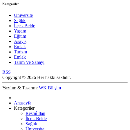
Kategoriler
Üniversite
Sağlık
İlçe - Belde
Yaşam
Eğitim
Asayiş
Emlak
Turizm
Emlak
Tarım Ve Sanayi
RSS
Copyright © 2026 Her hakkı saklıdır.
Yazılım & Tasarım:
WK Bilişim
Anasayfa
Kategoriler
Resmî İlan
İlçe - Belde
Sağlık
Üniversite