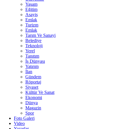
Yaşam
Eğitim
Asayiş
Emlak
Turizm
Emlak
Tarım Ve Sanayi
Belediye
Teknoloji
Yerel
Tanıtım
İş Dünyası
Yatırım
İlan
Gündem
Röportaj
Siyaset
Kültür Ve Sanat
Ekonomi
Dünya
Magazin
Spor
Foto Galeri
Video
Yazarlar