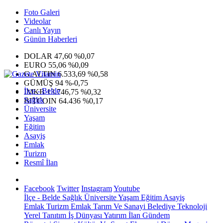
Foto Galeri
Videolar
Canlı Yayın
Günün Haberleri
DOLAR
47,60
%0,07
EURO
55,06
%0,09
G.ALTIN
6.533,69
%0,58
GÜMÜŞ
94
%-0,75
İlçe - Belde
IMKB
13.746,75
%0,32
Sağlık
BITCOIN
64.436
%0,17
Üniversite
Yaşam
Eğitim
Asayiş
Emlak
Turizm
Resmî İlan
Facebook
Twitter
Instagram
Youtube
İlçe - Belde
Sağlık
Üniversite
Yaşam
Eğitim
Asayiş
Emlak
Turizm
Emlak
Tarım Ve Sanayi
Belediye
Teknoloji
Yerel
Tanıtım
İş Dünyası
Yatırım
İlan
Gündem