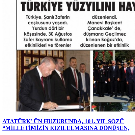
ATATÜRK’ ÜN HUZURUNDA, 101. YIL SÖZÜ
“MİLLETİMİZİN KIZILELMASINA DÖNÜŞEN,