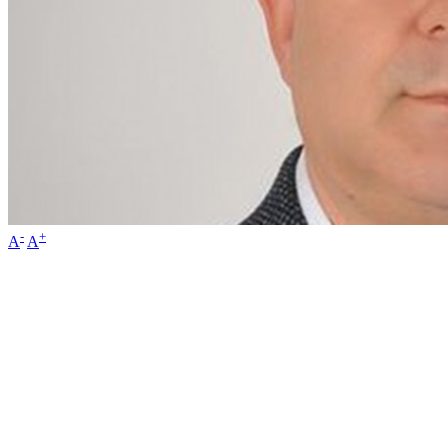
-
+
A
A