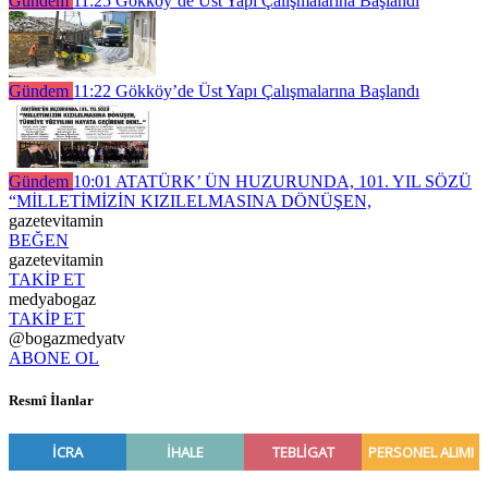
Gündem
11:25
Gökköy’de Üst Yapı Çalışmalarına Başlandı
Gündem
11:22
Gökköy’de Üst Yapı Çalışmalarına Başlandı
Gündem
10:01
ATATÜRK’ ÜN HUZURUNDA, 101. YIL SÖZÜ
“MİLLETİMİZİN KIZILELMASINA DÖNÜŞEN,
gazetevitamin
BEĞEN
gazetevitamin
TAKİP ET
medyabogaz
TAKİP ET
@bogazmedyatv
ABONE OL
Resmî İlanlar