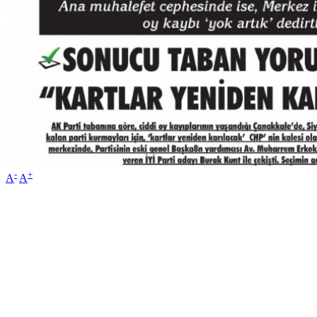
-
+
A
A