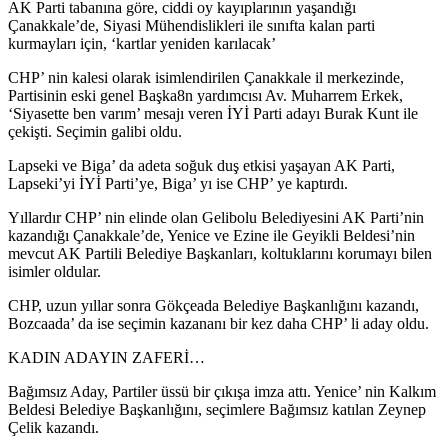
AK Parti tabanına göre, ciddi oy kayıplarının yaşandığı
Çanakkale’de, Siyasi Mühendislikleri ile sınıfta kalan parti
kurmayları için, ‘kartlar yeniden karılacak’
CHP’ nin kalesi olarak isimlendirilen Çanakkale il merkezinde,
Partisinin eski genel Başka8n yardımcısı Av. Muharrem Erkek,
‘Siyasette ben varım’ mesajı veren İYİ Parti adayı Burak Kunt ile
çekişti. Seçimin galibi oldu.
Lapseki ve Biga’ da adeta soğuk duş etkisi yaşayan AK Parti,
Lapseki’yi İYİ Parti’ye, Biga’ yı ise CHP’ ye kaptırdı.
Yıllardır CHP’ nin elinde olan Gelibolu Belediyesini AK Parti’nin
kazandığı Çanakkale’de, Yenice ve Ezine ile Geyikli Beldesi’nin
mevcut AK Partili Belediye Başkanları, koltuklarını korumayı bilen
isimler oldular.
CHP, uzun yıllar sonra Gökçeada Belediye Başkanlığını kazandı,
Bozcaada’ da ise seçimin kazananı bir kez daha CHP’ li aday oldu.
KADIN ADAYIN ZAFERİ…
Bağımsız Aday, Partiler üssü bir çıkışa imza attı. Yenice’ nin Kalkım
Beldesi Belediye Başkanlığını, seçimlere Bağımsız katılan Zeynep
Çelik kazandı.