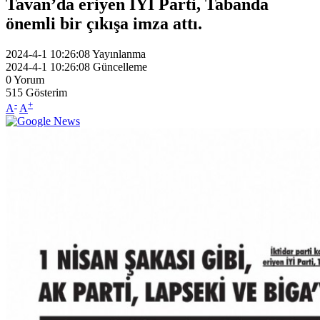
Tavan’da eriyen İYİ Parti, Tabanda
önemli bir çıkışa imza attı.
2024-4-1 10:26:08
Yayınlanma
2024-4-1 10:26:08
Güncelleme
0
Yorum
515
Gösterim
-
+
A
A