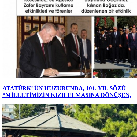
ATATÜRK’ ÜN HUZURUNDA, 101. YIL SÖZÜ
“MİLLETİMİZİN KIZILELMASINA DÖNÜŞEN,