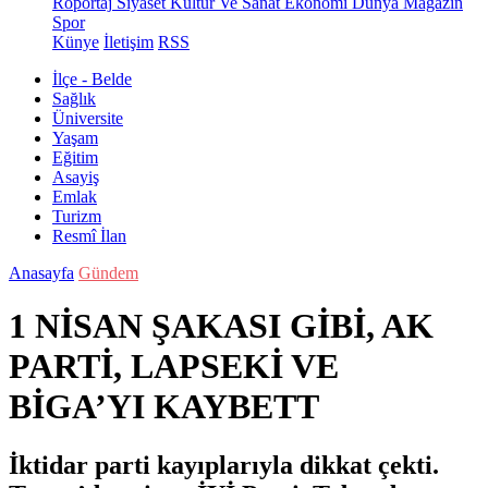
Röportaj
Siyaset
Kültür Ve Sanat
Ekonomi
Dünya
Magazin
Spor
Künye
İletişim
RSS
İlçe - Belde
Sağlık
Üniversite
Yaşam
Eğitim
Asayiş
Emlak
Turizm
Resmî İlan
Anasayfa
Gündem
1 NİSAN ŞAKASI GİBİ, AK
PARTİ, LAPSEKİ VE
BİGA’YI KAYBETT
İktidar parti kayıplarıyla dikkat çekti.