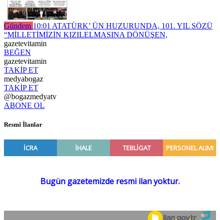
Gündem
10:01
ATATÜRK’ ÜN HUZURUNDA, 101. YIL SÖZÜ
“MİLLETİMİZİN KIZILELMASINA DÖNÜŞEN,
gazetevitamin
BEĞEN
gazetevitamin
TAKİP ET
medyabogaz
TAKİP ET
@bogazmedyatv
ABONE OL
Resmî İlanlar