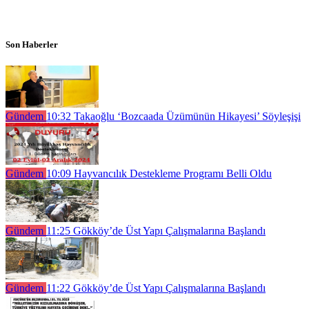
Son Haberler
Gündem
10:32
Takaoğlu ‘Bozcaada Üzümünün Hikayesi’ Söyleşişi
Gündem
10:09
Hayvancılık Destekleme Programı Belli Oldu
Gündem
11:25
Gökköy’de Üst Yapı Çalışmalarına Başlandı
Gündem
11:22
Gökköy’de Üst Yapı Çalışmalarına Başlandı