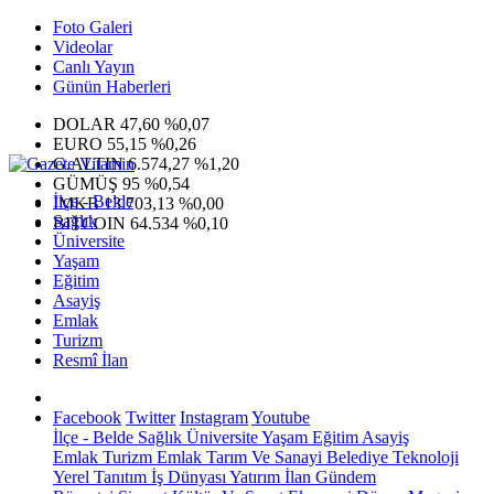
Foto Galeri
Videolar
Canlı Yayın
Günün Haberleri
DOLAR
47,60
%0,07
EURO
55,15
%0,26
G.ALTIN
6.574,27
%1,20
GÜMÜŞ
95
%0,54
İlçe - Belde
IMKB
13.703,13
%0,00
Sağlık
BITCOIN
64.534
%0,10
Üniversite
Yaşam
Eğitim
Asayiş
Emlak
Turizm
Resmî İlan
Facebook
Twitter
Instagram
Youtube
İlçe - Belde
Sağlık
Üniversite
Yaşam
Eğitim
Asayiş
Emlak
Turizm
Emlak
Tarım Ve Sanayi
Belediye
Teknoloji
Yerel
Tanıtım
İş Dünyası
Yatırım
İlan
Gündem