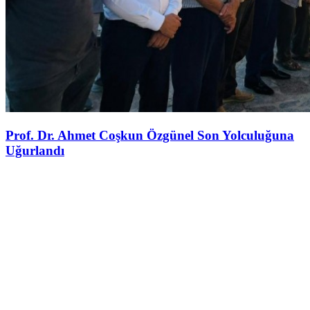
Prof. Dr. Ahmet Coşkun Özgünel Son Yolculuğuna
Uğurlandı