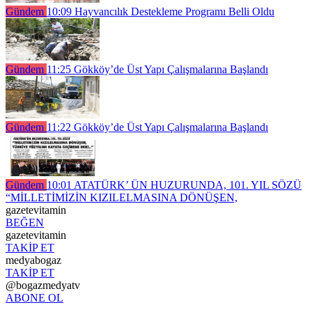
Gündem
10:09
Hayvancılık Destekleme Programı Belli Oldu
Gündem
11:25
Gökköy’de Üst Yapı Çalışmalarına Başlandı
Gündem
11:22
Gökköy’de Üst Yapı Çalışmalarına Başlandı
Gündem
10:01
ATATÜRK’ ÜN HUZURUNDA, 101. YIL SÖZÜ
“MİLLETİMİZİN KIZILELMASINA DÖNÜŞEN,
gazetevitamin
BEĞEN
gazetevitamin
TAKİP ET
medyabogaz
TAKİP ET
@bogazmedyatv
ABONE OL