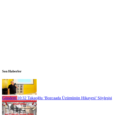
Son Haberler
Gündem
10:32
Takaoğlu ‘Bozcaada Üzümünün Hikayesi’ Söyleşişi