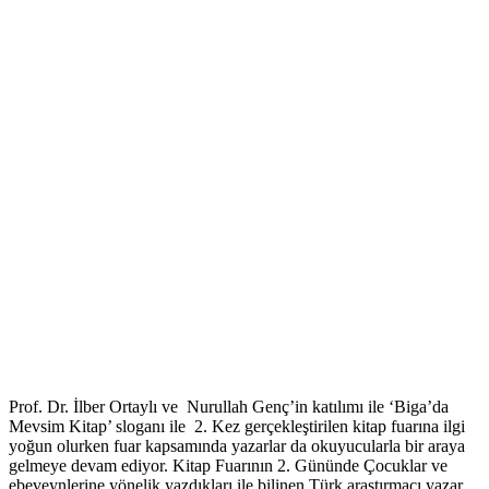
Prof. Dr. İlber Ortaylı ve Nurullah Genç’in katılımı ile ‘Biga’da
Mevsim Kitap’ sloganı ile 2. Kez gerçekleştirilen kitap fuarına ilgi
yoğun olurken fuar kapsamında yazarlar da okuyucularla bir araya
gelmeye devam ediyor. Kitap Fuarının 2. Gününde Çocuklar ve
ebeveynlerine yönelik yazdıkları ile bilinen Türk araştırmacı yazar