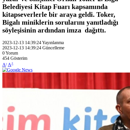
Belediyesi Kitap Fuarı kapsamında
kitapseverlerle bir araya geldi. Toker,
Bigalı miniklerin sorularını yanıtladığı
söyleşisinin ardından imza dağıttı.
2023-12-13 14:39:24
Yayınlanma
2023-12-13 14:39:24
Güncelleme
0
Yorum
454
Gösterim
-
+
A
A