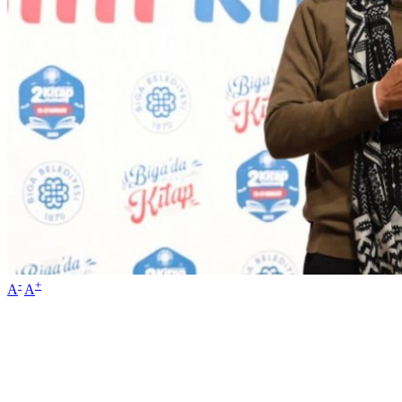
-
+
A
A