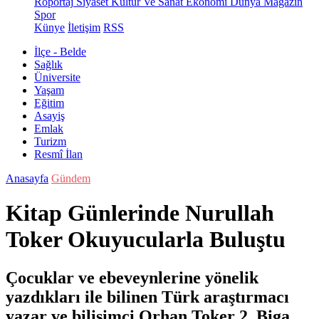
Röportaj
Siyaset
Kültür Ve Sanat
Ekonomi
Dünya
Magazin
Spor
Künye
İletişim
RSS
İlçe - Belde
Sağlık
Üniversite
Yaşam
Eğitim
Asayiş
Emlak
Turizm
Resmî İlan
Anasayfa
Gündem
Kitap Günlerinde Nurullah
Toker Okuyucularla Buluştu
Çocuklar ve ebeveynlerine yönelik
yazdıkları ile bilinen Türk araştırmacı
yazar ve bilişimci Orhan Toker 2. Biga