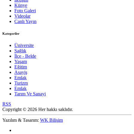
Künye
Foto Galeri
Videolar
Canlı Yayın
Kategoriler
Üniversite
Sağlık
İlçe - Belde
Yaşam
Eğitim
Asayiş
Emlak
Turizm
Emlak
Tarım Ve Sanayi
RSS
Copyright © 2026 Her hakkı saklıdır.
Yazılım & Tasarım:
WK Bilişim