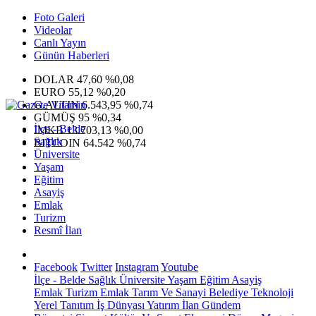
Foto Galeri
Videolar
Canlı Yayın
Günün Haberleri
DOLAR
47,60
%0,08
EURO
55,12
%0,20
G.ALTIN
6.543,95
%0,74
GÜMÜŞ
95
%0,34
İlçe - Belde
IMKB
13.703,13
%0,00
Sağlık
BITCOIN
64.542
%0,74
Üniversite
Yaşam
Eğitim
Asayiş
Emlak
Turizm
Resmî İlan
Facebook
Twitter
Instagram
Youtube
İlçe - Belde
Sağlık
Üniversite
Yaşam
Eğitim
Asayiş
Emlak
Turizm
Emlak
Tarım Ve Sanayi
Belediye
Teknoloji
Yerel
Tanıtım
İş Dünyası
Yatırım
İlan
Gündem