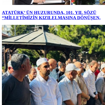
ATATÜRK’ ÜN HUZURUNDA, 101. YIL SÖZÜ
“MİLLETİMİZİN KIZILELMASINA DÖNÜŞEN,