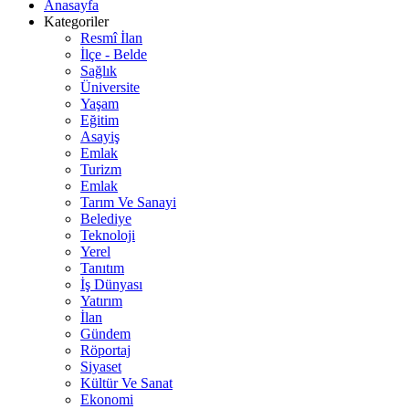
Anasayfa
Kategoriler
Resmî İlan
İlçe - Belde
Sağlık
Üniversite
Yaşam
Eğitim
Asayiş
Emlak
Turizm
Emlak
Tarım Ve Sanayi
Belediye
Teknoloji
Yerel
Tanıtım
İş Dünyası
Yatırım
İlan
Gündem
Röportaj
Siyaset
Kültür Ve Sanat
Ekonomi