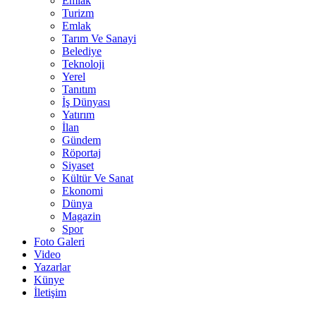
Emlak
Turizm
Emlak
Tarım Ve Sanayi
Belediye
Teknoloji
Yerel
Tanıtım
İş Dünyası
Yatırım
İlan
Gündem
Röportaj
Siyaset
Kültür Ve Sanat
Ekonomi
Dünya
Magazin
Spor
Foto Galeri
Video
Yazarlar
Künye
İletişim