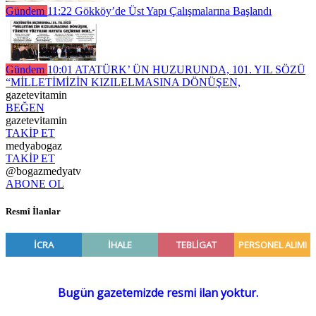
Gündem
11:22
Gökköy’de Üst Yapı Çalışmalarına Başlandı
Gündem
10:01
ATATÜRK’ ÜN HUZURUNDA, 101. YIL SÖZÜ
“MİLLETİMİZİN KIZILELMASINA DÖNÜŞEN,
gazetevitamin
BEĞEN
gazetevitamin
TAKİP ET
medyabogaz
TAKİP ET
@bogazmedyatv
ABONE OL
Resmî İlanlar