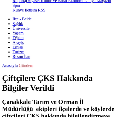
Röportaj
Siyaset
Kültür Ve Sanat
Ekonomi
Dünya
Magazin
Spor
Künye
İletişim
RSS
İlçe - Belde
Sağlık
Üniversite
Yaşam
Eğitim
Asayiş
Emlak
Turizm
Resmî İlan
Anasayfa
Gündem
Çiftçilere ÇKS Hakkında
Bilgiler Verildi
Çanakkale Tarım ve Orman İl
Müdürlüğü ekipleri ilçelerde ve köylerde
çiftçileri ÇKS hakkında bilgilendirmeye