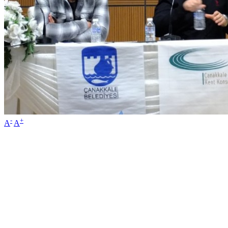
-
+
A
A