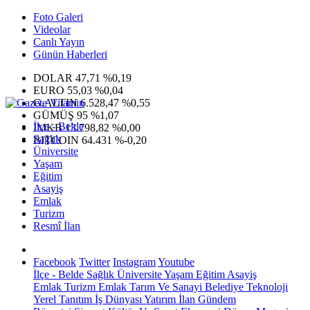
Foto Galeri
Videolar
Canlı Yayın
Günün Haberleri
DOLAR
47,71
%0,19
EURO
55,03
%0,04
G.ALTIN
6.528,47
%0,55
GÜMÜŞ
95
%1,07
İlçe - Belde
IMKB
13.798,82
%0,00
Sağlık
BITCOIN
64.431
%-0,20
Üniversite
Yaşam
Eğitim
Asayiş
Emlak
Turizm
Resmî İlan
Facebook
Twitter
Instagram
Youtube
İlçe - Belde
Sağlık
Üniversite
Yaşam
Eğitim
Asayiş
Emlak
Turizm
Emlak
Tarım Ve Sanayi
Belediye
Teknoloji
Yerel
Tanıtım
İş Dünyası
Yatırım
İlan
Gündem