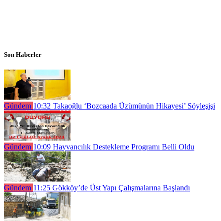
Son Haberler
Gündem
10:32
Takaoğlu ‘Bozcaada Üzümünün Hikayesi’ Söyleşişi
Gündem
10:09
Hayvancılık Destekleme Programı Belli Oldu
Gündem
11:25
Gökköy’de Üst Yapı Çalışmalarına Başlandı