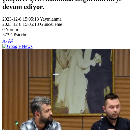
devam ediyor.
2023-12-8 15:05:13
Yayınlanma
2023-12-8 15:05:13
Güncelleme
0
Yorum
373
Gösterim
-
+
A
A